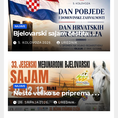
NAJAVE
Bjelovarski sajam čestita . . .
5. KOLOVOZA 2026.
UREDNIK
NAJAVE
Nešto veliko se priprema . . .
26. SRPNJA 2026.
UREDNIK