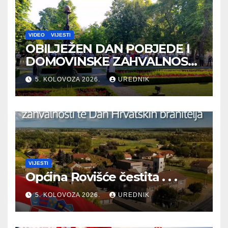
VIDEO
VIJESTI
OBILJEŽEN DAN POBJEDE I
DOMOVINSKE ZAHVALNOSTI
TE DAN HRVATSKIH
5. KOLOVOZA 2026.
UREDNIK
BRANITELJA
VIJESTI
Općina Rovišće čestita . . .
5. KOLOVOZA 2026.
UREDNIK