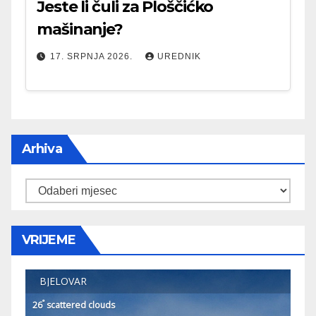
Jeste li čuli za Ploščićko
mašinanje?
17. SRPNJA 2026.
UREDNIK
Arhiva
Arhiva
VRIJEME
BJELOVAR
°
26
scattered clouds