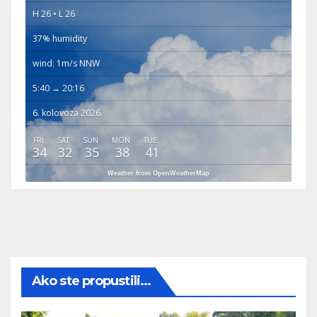
H 26 • L 26
37% humidity
wind: 1m/s NNW
5:40 → 20:16
6. kolovoza 2026.
FRI
SAT
SUN
MON
TUE
34
32
35
38
41
Weather from OpenWeatherMap
Ako ste propustili...