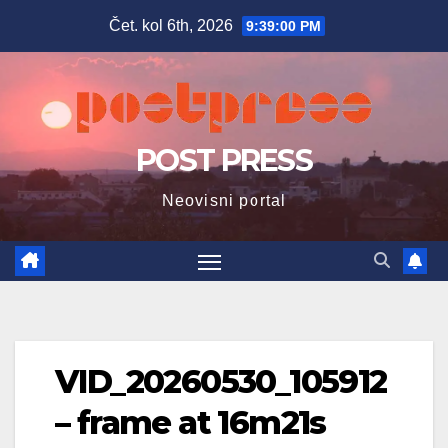
Skip
Čet. kol 6th, 2026
9:39:01 PM
to
content
POST PRESS
Neovisni portal
VID_20260530_105912
– frame at 16m21s