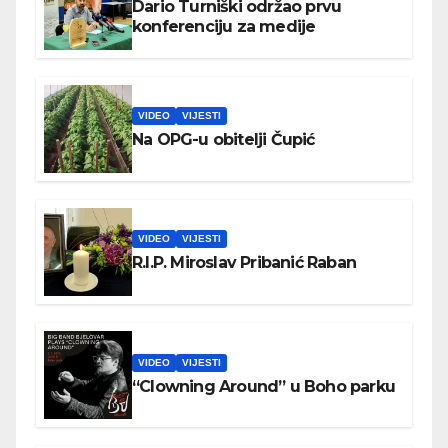
Dario Turniški održao prvu
konferenciju za medije
VIDEO
VIJESTI
Na OPG-u obitelji Čupić
VIDEO
VIJESTI
R.I.P. Miroslav Pribanić Raban
VIDEO
VIJESTI
“Clowning Around” u Boho parku