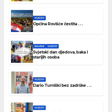
DAN HRVATSKIH BRANITELJA
VIJESTI
Općina Rovišće čestita . . .
NAJAVE
VIJESTI
Svjetski dan djedova, baka i
starijih osoba
VIJESTI
Dario Turniški bez zadrške . . .
VIJESTI