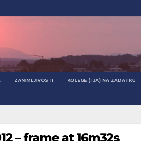
E
ZANIMLJIVOSTI
KOLEGE (I JA) NA ZADATKU
12 – frame at 16m32s