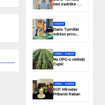
bez zadrške . . .
VIJESTI
Dario Turniški
održao prvu
konferenciju za
medije
VIDEO
VIJESTI
Na OPG-u obitelji
Čupić
VIDEO
VIJESTI
R.I.P. Miroslav
Pribanić Raban