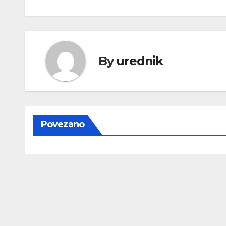
objava
By
urednik
Povezano