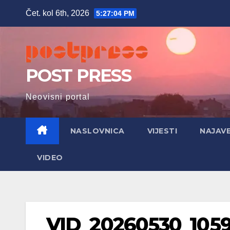
Skip
Čet. kol 6th, 2026
5:27:05 PM
to
content
POST PRESS
Neovisni portal
NASLOVNICA
VIJESTI
NAJAV
VIDEO
VID_20260530_1059