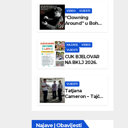
VIDEO
VIJESTI
“Clowning
Around” u Boho
parku
NAJAVE
VIDEO
VIJESTI
CUK BJELOVAR
NA BKLJ 2026.
VIJESTI
Tatjana
Cameron – Tajči
posjetila
Wellovar
Najave | Obavijesti