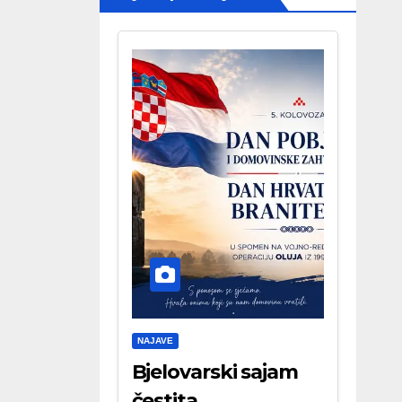
NAJAVE
Bjelovarski sajam
čestita . . .