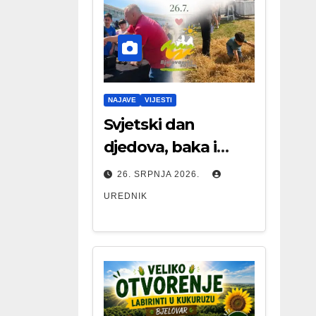
NAJAVE
VIJESTI
Svjetski dan
djedova, baka i
starijih osoba
26. SRPNJA 2026.
UREDNIK