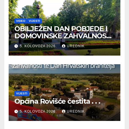
VIDEO
VIJESTI
OBILJEŽEN DAN POBJEDE I
DOMOVINSKE ZAHVALNOSTI
TE DAN HRVATSKIH
5. KOLOVOZA 2026.
UREDNIK
BRANITELJA
VIJESTI
Općina Rovišće čestita . . .
5. KOLOVOZA 2026.
UREDNIK