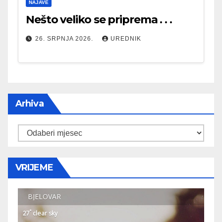
NAJAVE
Nešto veliko se priprema . . .
26. SRPNJA 2026.
UREDNIK
Arhiva
Arhiva
VRIJEME
BJELOVAR
°
27
clear sky