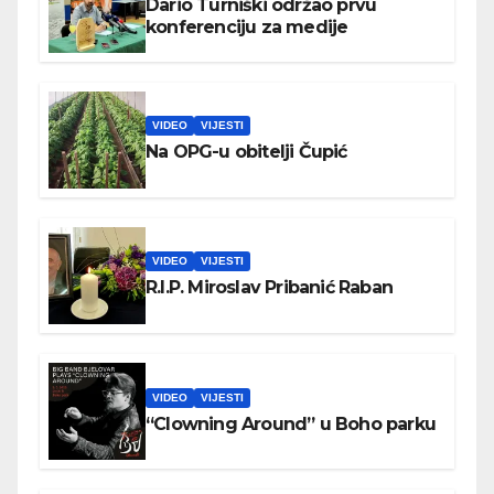
Dario Turniški održao prvu
konferenciju za medije
VIDEO
VIJESTI
Na OPG-u obitelji Čupić
VIDEO
VIJESTI
R.I.P. Miroslav Pribanić Raban
VIDEO
VIJESTI
“Clowning Around” u Boho parku