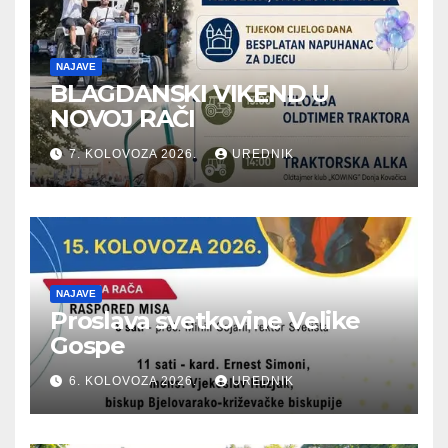
NAJAVE
BLAGDANSKI VIKEND U
NOVOJ RAČI
7. KOLOVOZA 2026.
UREDNIK
NAJAVE
Proslava svetkovine Velike
Gospe
6. KOLOVOZA 2026.
UREDNIK