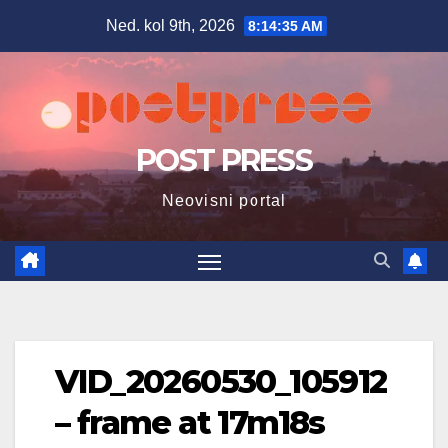
Skip
Ned. kol 9th, 2026
8:14:36 AM
to
content
POST PRESS
Neovisni portal
VID_20260530_105912
– frame at 17m18s