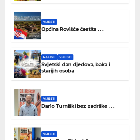
VIJESTI
Općina Rovišće čestita . . .
NAJAVE
VIJESTI
Svjetski dan djedova, baka i
starijih osoba
VIJESTI
Dario Turniški bez zadrške . . .
VIJESTI