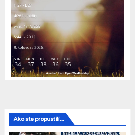
H 27 • L 27
40% humidity
wind: 1m/s ESE
5:44 → 20:11
9. kolovoza 2026.
SUN
MON
TUE
WED
THU
34
37
38
36
35
Weather from OpenWeatherMap
Ako ste propustili...