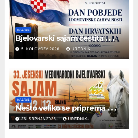
NAJAVE
Bjelovarski sajam čestita . . .
5. KOLOVOZA 2026.
UREDNIK
NAJAVE
Nešto veliko se priprema . . .
26. SRPNJA 2026.
UREDNIK