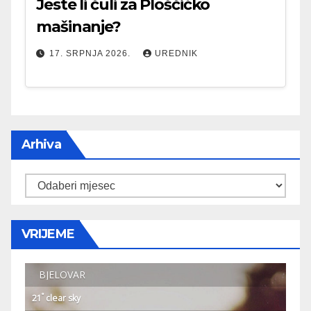
Jeste li čuli za Ploščićko
mašinanje?
17. SRPNJA 2026.
UREDNIK
Arhiva
Arhiva
VRIJEME
BJELOVAR
°
21
clear sky