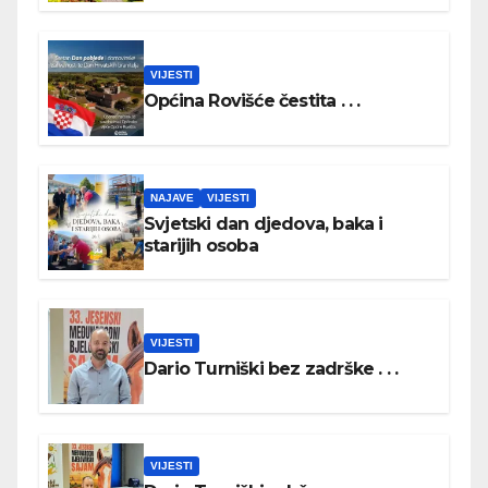
VIJESTI
Općina Rovišće čestita . . .
NAJAVE
VIJESTI
Svjetski dan djedova, baka i
starijih osoba
VIJESTI
Dario Turniški bez zadrške . . .
VIJESTI