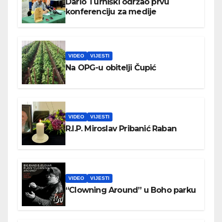
Dario Turniški održao prvu
konferenciju za medije
VIDEO
VIJESTI
Na OPG-u obitelji Čupić
VIDEO
VIJESTI
R.I.P. Miroslav Pribanić Raban
VIDEO
VIJESTI
“Clowning Around” u Boho parku