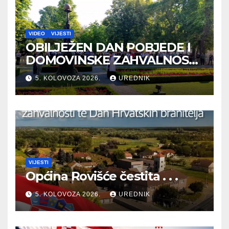
VIDEO
VIJESTI
OBILJEŽEN DAN POBJEDE I
DOMOVINSKE ZAHVALNOSTI
TE DAN HRVATSKIH
5. KOLOVOZA 2026.
UREDNIK
BRANITELJA
VIJESTI
Općina Rovišće čestita . . .
5. KOLOVOZA 2026.
UREDNIK