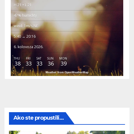
H 21 • L 21
47% humidity
wind: 1m/s NE
5:40 → 20:16
6. kolovoza 2026.
THU
FRI
SAT
SUN
MON
38
33
33
36
39
Weather from OpenWeatherMap
Ako ste propustili...