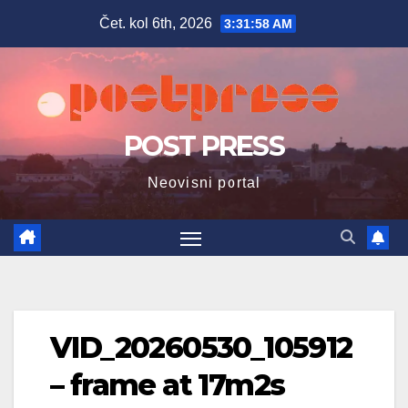
Skip
Čet. kol 6th, 2026
3:31:59 AM
to
content
POST PRESS
Neovisni portal
VID_20260530_105912
– frame at 17m2s