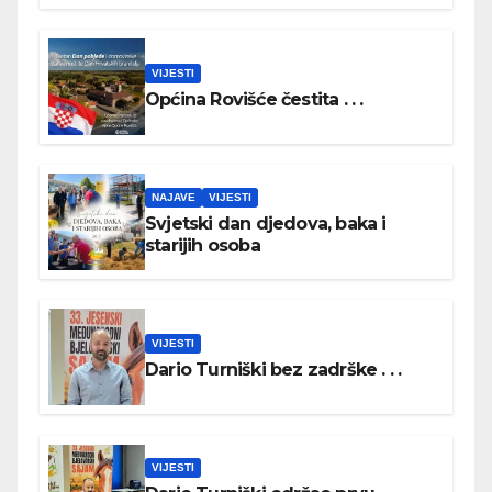
VIJESTI
Općina Rovišće čestita . . .
NAJAVE
VIJESTI
Svjetski dan djedova, baka i
starijih osoba
VIJESTI
Dario Turniški bez zadrške . . .
VIJESTI