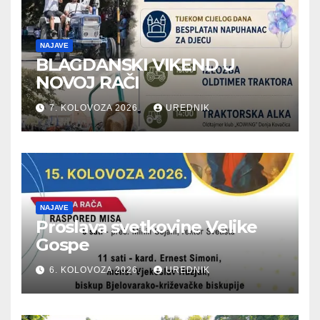
NAJAVE
BLAGDANSKI VIKEND U
NOVOJ RAČI
7. KOLOVOZA 2026.
UREDNIK
NAJAVE
Proslava svetkovine Velike
Gospe
6. KOLOVOZA 2026.
UREDNIK