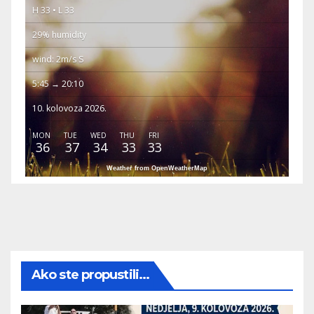
H 33 • L 33
29% humidity
wind: 2m/s S
5:45 → 20:10
10. kolovoza 2026.
MON
TUE
WED
THU
FRI
36
37
34
33
33
Weather from OpenWeatherMap
Ako ste propustili...