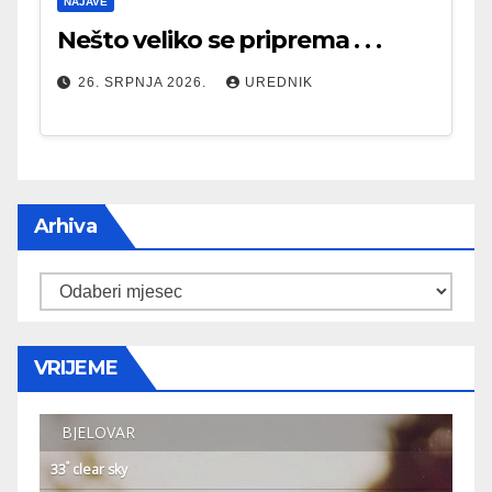
NAJAVE
Nešto veliko se priprema . . .
26. SRPNJA 2026.
UREDNIK
Arhiva
Arhiva
VRIJEME
BJELOVAR
°
33
clear sky