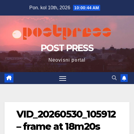
Skip
Pon. kol 10th, 2026
10:00:45 AM
to
content
POST PRESS
Neovisni portal
VID_20260530_105912
– frame at 18m20s