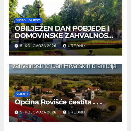
VIDEO
VIJESTI
OBILJEŽEN DAN POBJEDE I
DOMOVINSKE ZAHVALNOSTI
TE DAN HRVATSKIH
5. KOLOVOZA 2026.
UREDNIK
BRANITELJA
VIJESTI
Općina Rovišće čestita . . .
5. KOLOVOZA 2026.
UREDNIK