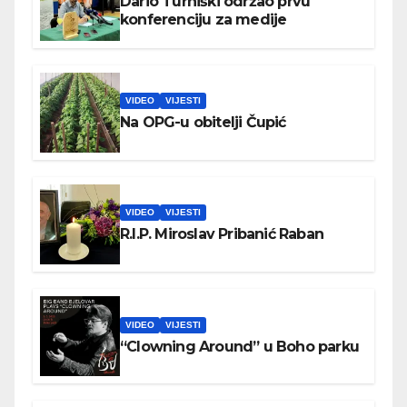
Dario Turniški održao prvu
konferenciju za medije
VIDEO
VIJESTI
Na OPG-u obitelji Čupić
VIDEO
VIJESTI
R.I.P. Miroslav Pribanić Raban
VIDEO
VIJESTI
“Clowning Around” u Boho parku