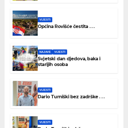
VIJESTI
Općina Rovišće čestita . . .
NAJAVE
VIJESTI
Svjetski dan djedova, baka i
starijih osoba
VIJESTI
Dario Turniški bez zadrške . . .
VIJESTI