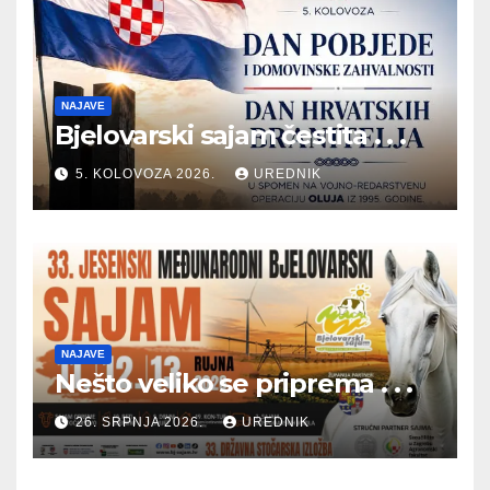
NAJAVE
Bjelovarski sajam čestita . . .
5. KOLOVOZA 2026.
UREDNIK
NAJAVE
Nešto veliko se priprema . . .
26. SRPNJA 2026.
UREDNIK