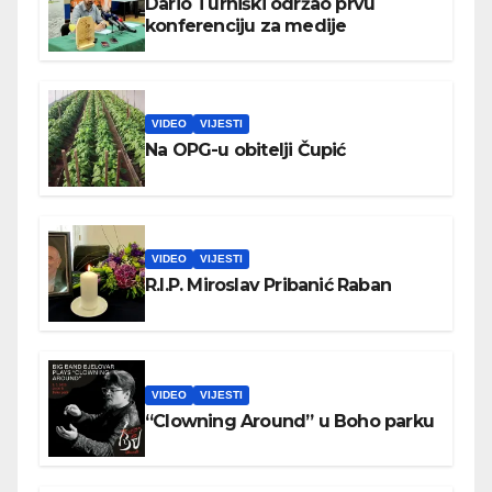
Dario Turniški održao prvu
konferenciju za medije
VIDEO
VIJESTI
Na OPG-u obitelji Čupić
VIDEO
VIJESTI
R.I.P. Miroslav Pribanić Raban
VIDEO
VIJESTI
“Clowning Around” u Boho parku