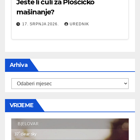
Jeste li čuli za Ploščićko
mašinanje?
17. SRPNJA 2026.
UREDNIK
Arhiva
Arhiva
VRIJEME
BJELOVAR
°
37
clear sky