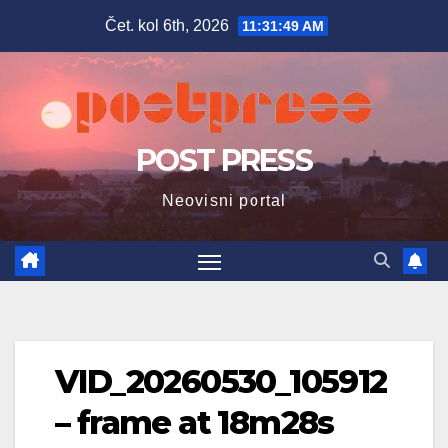
Skip
Čet. kol 6th, 2026
11:31:50 AM
to
content
POST PRESS
Neovisni portal
VID_20260530_105912
– frame at 18m28s