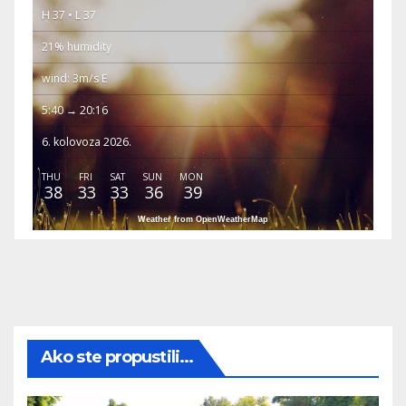
H 37 • L 37
21% humidity
wind: 3m/s E
5:40 → 20:16
6. kolovoza 2026.
THU
FRI
SAT
SUN
MON
38
33
33
36
39
Weather from OpenWeatherMap
Ako ste propustili...