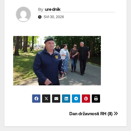
By
urednik
SVI 30, 2026
Navigacija
Dan državnosti RH (II)
objava