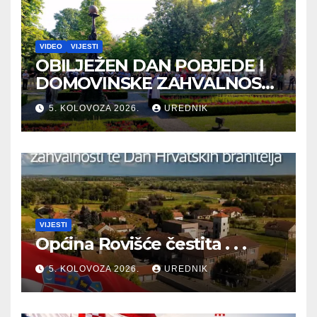
VIDEO
VIJESTI
OBILJEŽEN DAN POBJEDE I
DOMOVINSKE ZAHVALNOSTI
TE DAN HRVATSKIH
5. KOLOVOZA 2026.
UREDNIK
BRANITELJA
VIJESTI
Općina Rovišće čestita . . .
5. KOLOVOZA 2026.
UREDNIK