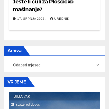
Jeste li čuli za Ploščićko
mašinanje?
17. SRPNJA 2026.
UREDNIK
Arhiva
Arhiva
VRIJEME
BJELOVAR
°
23
scattered clouds