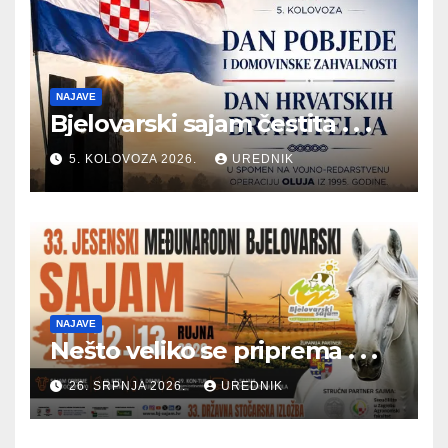
NAJAVE
Bjelovarski sajam čestita . . .
5. KOLOVOZA 2026.
UREDNIK
NAJAVE
Nešto veliko se priprema . . .
26. SRPNJA 2026.
UREDNIK