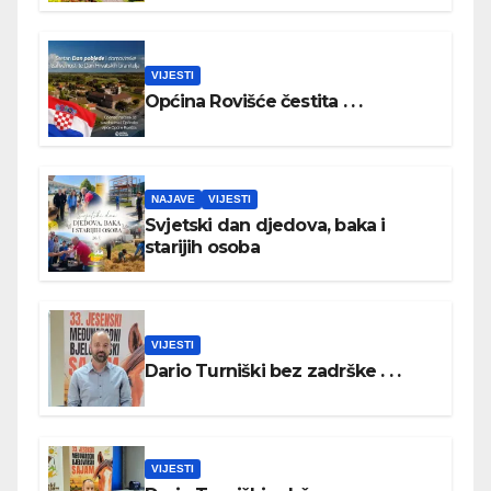
VIJESTI
Općina Rovišće čestita . . .
NAJAVE
VIJESTI
Svjetski dan djedova, baka i
starijih osoba
VIJESTI
Dario Turniški bez zadrške . . .
VIJESTI