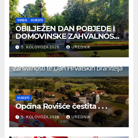
VIDEO
VIJESTI
OBILJEŽEN DAN POBJEDE I
DOMOVINSKE ZAHVALNOSTI
TE DAN HRVATSKIH
5. KOLOVOZA 2026.
UREDNIK
BRANITELJA
VIJESTI
Općina Rovišće čestita . . .
5. KOLOVOZA 2026.
UREDNIK