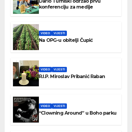
Dario Turniški održao prvu
konferenciju za medije
VIDEO
VIJESTI
Na OPG-u obitelji Čupić
VIDEO
VIJESTI
R.I.P. Miroslav Pribanić Raban
VIDEO
VIJESTI
“Clowning Around” u Boho parku