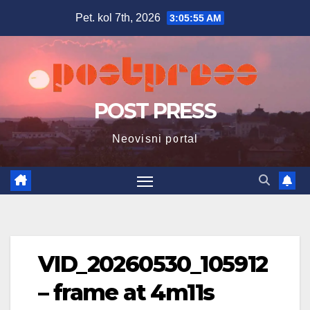
Skip
Pet. kol 7th, 2026
3:05:56 AM
to
content
POST PRESS
Neovisni portal
VID_20260530_105912
– frame at 4m11s