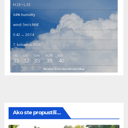
H 23 • L 23
64% humidity
wind: 5m/s NNE
5:42 → 20:14
7. kolovoza 2026.
FRI
SAT
SUN
MON
TUE
33
32
35
39
40
Weather from OpenWeatherMap
Ako ste propustili...