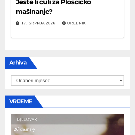
Jeste li čuli za Ploščićko
mašinanje?
17. SRPNJA 2026.
UREDNIK
Arhiva
Arhiva
VRIJEME
BJELOVAR
°
26
clear sky