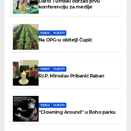
Dario Turniški održao prvu
konferenciju za medije
VIDEO
VIJESTI
Na OPG-u obitelji Čupić
VIDEO
VIJESTI
R.I.P. Miroslav Pribanić Raban
VIDEO
VIJESTI
“Clowning Around” u Boho parku