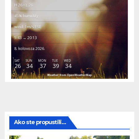
H 26 • L 26
45% humidity
wind: 1m/s ESE
5:43 → 20:13
8. kolovoza 2026.
SAT
SUN
MON
TUE
WED
26
34
37
39
34
Weather from OpenWeatherMap
Ako ste propustili...