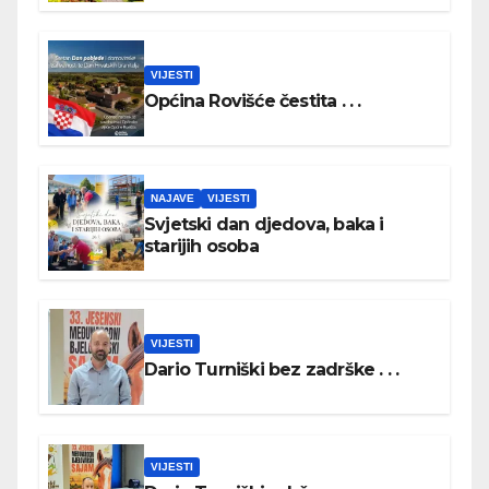
VIJESTI
Općina Rovišće čestita . . .
NAJAVE
VIJESTI
Svjetski dan djedova, baka i
starijih osoba
VIJESTI
Dario Turniški bez zadrške . . .
VIJESTI