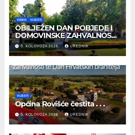
VIDEO
VIJESTI
OBILJEŽEN DAN POBJEDE I
DOMOVINSKE ZAHVALNOSTI
TE DAN HRVATSKIH
5. KOLOVOZA 2026.
UREDNIK
BRANITELJA
VIJESTI
Općina Rovišće čestita . . .
5. KOLOVOZA 2026.
UREDNIK