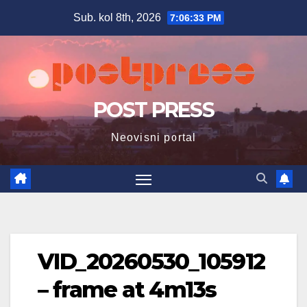
Skip
Sub. kol 8th, 2026
7:06:34 PM
to
content
POST PRESS
Neovisni portal
VID_20260530_105912
– frame at 4m13s