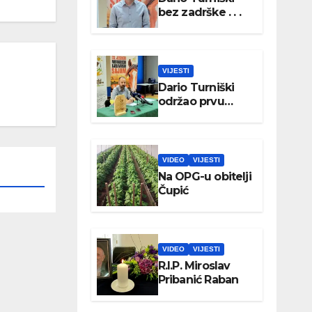
bez zadrške . . .
VIJESTI
Dario Turniški
održao prvu
konferenciju za
medije
VIDEO
VIJESTI
Na OPG-u obitelji
Čupić
VIDEO
VIJESTI
R.I.P. Miroslav
Pribanić Raban