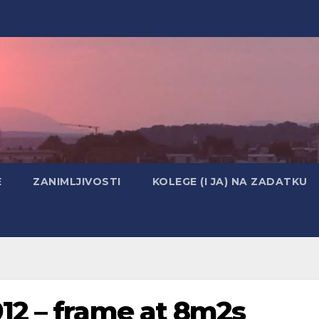
E
ZANIMLJIVOSTI
KOLEGE (I JA) NA ZADATKU
12 – frame at 8m2s