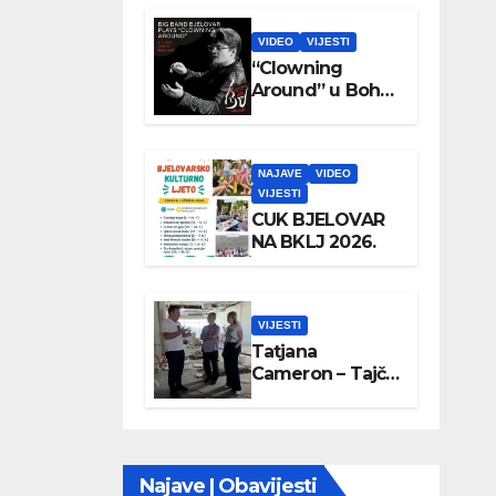
VIDEO
VIJESTI
“Clowning
Around” u Boho
parku
NAJAVE
VIDEO
VIJESTI
CUK BJELOVAR
NA BKLJ 2026.
VIJESTI
Tatjana
Cameron – Tajči
posjetila
Wellovar
Najave | Obavijesti