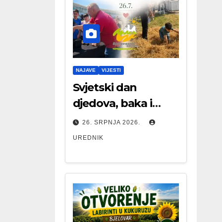
NAJAVE
VIJESTI
Svjetski dan
djedova, baka i
starijih osoba
26. SRPNJA 2026.
UREDNIK