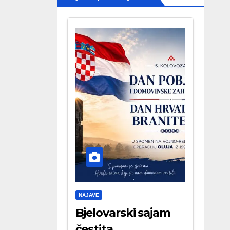
NAJAVE
Bjelovarski sajam
čestita . . .