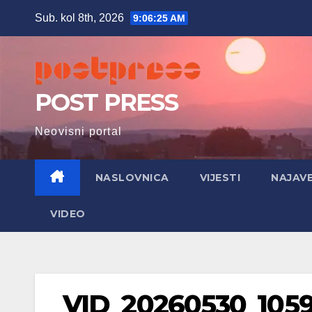
Skip
Sub. kol 8th, 2026
9:06:26 AM
to
content
POST PRESS
Neovisni portal
NASLOVNICA
VIJESTI
NAJAV
VIDEO
VID_20260530_1059