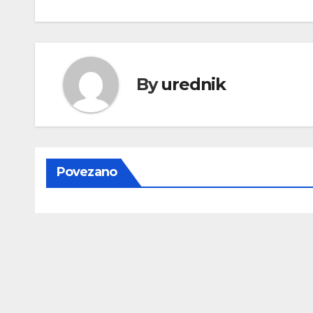
objava
By
urednik
Povezano