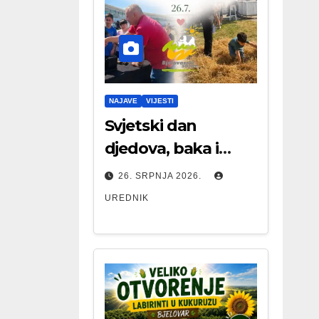
NAJAVE
VIJESTI
Svjetski dan
djedova, baka i
starijih osoba
26. SRPNJA 2026.
UREDNIK