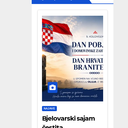
NAJAVE
Bjelovarski sajam
čestita . . .