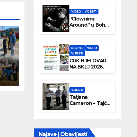
VIDEO
VIJESTI
“Clowning
Around” u Boho
parku
NAJAVE
VIDEO
VIJESTI
CUK BJELOVAR
NA BKLJ 2026.
VIJESTI
Tatjana
Cameron – Tajči
posjetila
Wellovar
Najave | Obavijesti