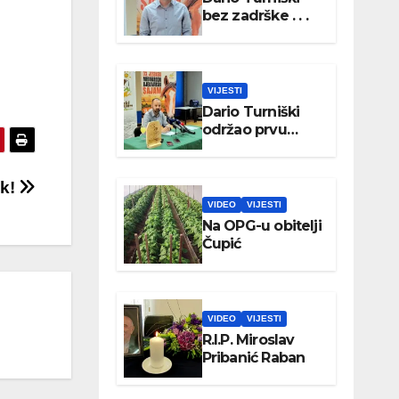
bez zadrške . . .
VIJESTI
Dario Turniški
održao prvu
konferenciju za
medije
ik!
VIDEO
VIJESTI
Na OPG-u obitelji
Čupić
VIDEO
VIJESTI
R.I.P. Miroslav
Pribanić Raban