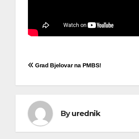
Navigacija
Grad Bjelovar na PMBS!
objava
By
urednik