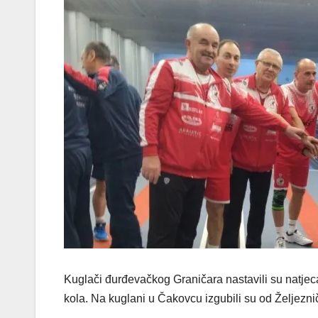
Kuglači đurđevačkog Graničara nastavili su natjec
kola. Na kuglani u Čakovcu izgubili su od Željeznič