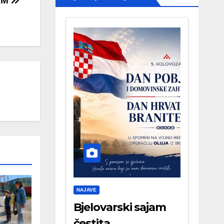
AM
NAJAVE
Bjelovarski sajam
čestita . . .