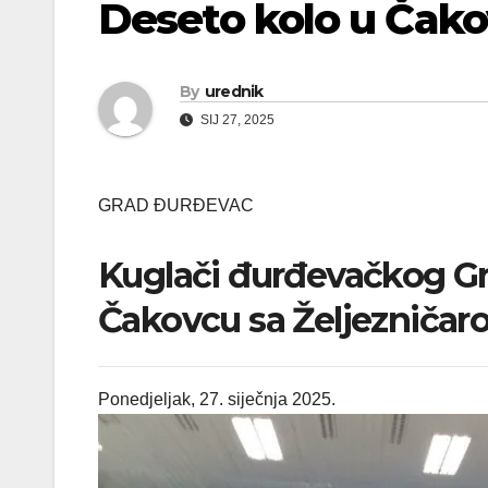
Deseto kolo u Čako
By
urednik
SIJ 27, 2025
GRAD ĐURĐEVAC
Kuglači đurđevačkog Gra
Čakovcu sa Željezniča
Ponedjeljak, 27. siječnja 2025.