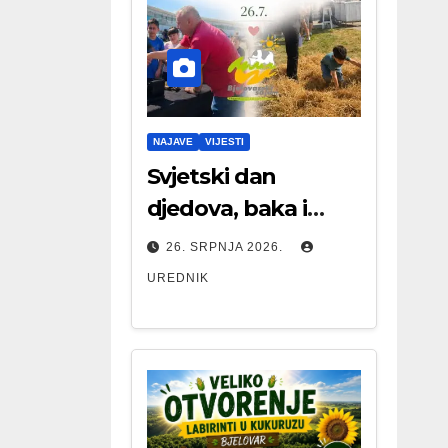
NAJAVE
VIJESTI
Svjetski dan
djedova, baka i
starijih osoba
26. SRPNJA 2026.
UREDNIK