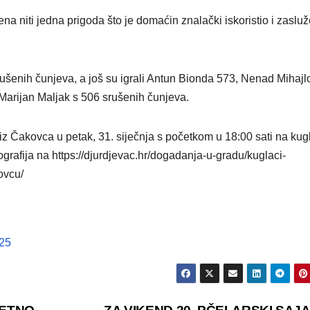
ena niti jedna prigoda što je domaćin znalački iskoristio i zaslu
rušenih čunjeva, a još su igrali Antun Bionda 573, Nenad Mihajl
arijan Maljak s 506 srušenih čunjeva.
iz Čakovca u petak, 31. siječnja s početkom u 18:00 sati na kug
rafija na https://djurdjevac.hr/dogadanja-u-gradu/kuglaci-
ovcu/
25