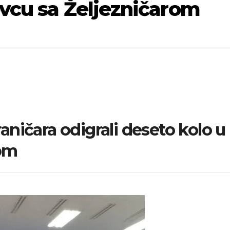
vcu sa Željezničarom
ničara odigrali deseto kolo u
rom