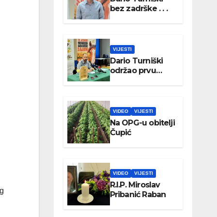
bez zadrške . . .
VIJESTI
Dario Turniški
održao prvu
konferenciju za
medije
VIDEO
VIJESTI
Na OPG-u obitelji
Čupić
VIDEO
VIJESTI
R.I.P. Miroslav
og
Pribanić Raban