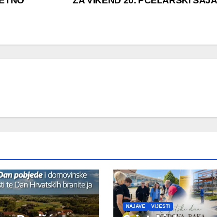
ZETNO
ZA VIKEND 20. PČELARSKI SAJ
NAJAVE
VIJESTI