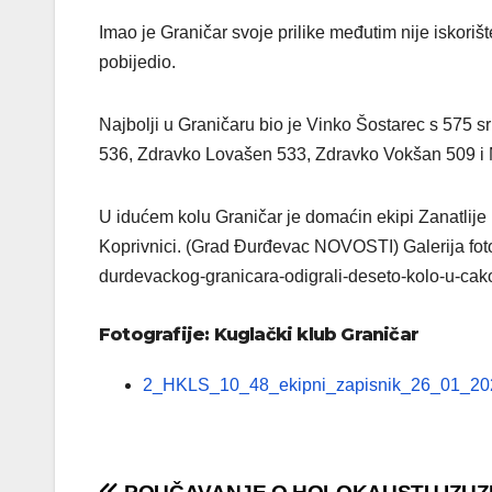
Imao je Graničar svoje prilike međutim nije iskorišt
pobijedio.
Najbolji u Graničaru bio je Vinko Šostarec s 575 s
536, Zdravko Lovašen 533, Zdravko Vokšan 509 i M
U idućem kolu Graničar je domaćin ekipi Zanatlije 
Koprivnici. (Grad Đurđevac NOVOSTI) Galerija fotog
durdevackog-granicara-odigrali-deseto-kolo-u-cak
Fotografije: Kuglački klub Graničar
2_HKLS_10_48_ekipni_zapisnik_26_01_20