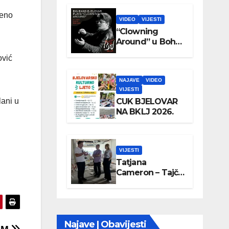
ženo
VIDEO
VIJESTI
“Clowning
Around” u Boho
parku
ović
NAJAVE
VIDEO
VIJESTI
CUK BJELOVAR
lani u
NA BKLJ 2026.
VIJESTI
Tatjana
Cameron – Tajči
posjetila
Wellovar
Najave | Obavijesti