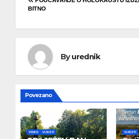
Navigacija
POUČAVANJE O HOLOKAUSTU IZU
BITNO
objava
By
urednik
Povezano
VIDEO
VIJESTI
VIJESTI