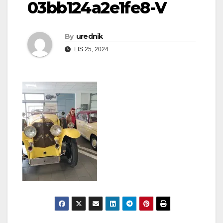
03bb124a2e1fe8-V
By
urednik
LIS 25, 2024