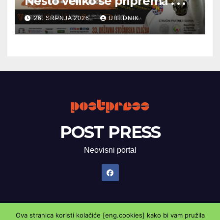
Nešto veliko se priprema . . .
26. SRPNJA 2026.
UREDNIK
POST PRESS
Neovisni portal
Ova stranica koristi kolačiće [eng.cookies] kako bi vam pružila
Proudly powered by WordPress
|
Theme: Newsup by
Themeansar
.