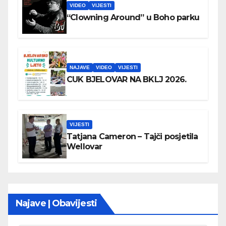
VIDEO
VIJESTI
“Clowning Around” u Boho parku
NAJAVE
VIDEO
VIJESTI
CUK BJELOVAR NA BKLJ 2026.
VIJESTI
Tatjana Cameron – Tajči posjetila
Wellovar
Najave | Obavijesti