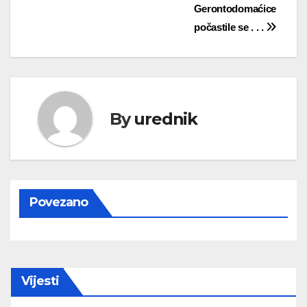
Navigacija
Gerontodomaćice
počastile se . . .
objava
By
urednik
Povezano
Vijesti