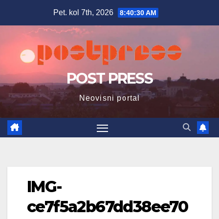
Skip
Pet. kol 7th, 2026
8:40:32 AM
to
content
POST PRESS
Neovisni portal
IMG-
ce7f5a2b67dd38ee70