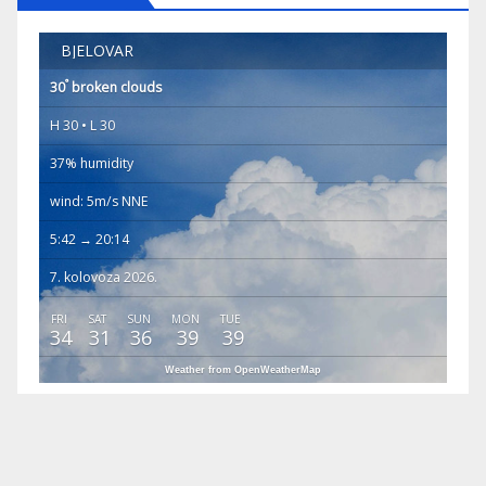
BJELOVAR
°
30
broken clouds
H 30 • L 30
37% humidity
wind: 5m/s NNE
5:42 → 20:14
7. kolovoza 2026.
FRI
SAT
SUN
MON
TUE
34
31
36
39
39
Weather from OpenWeatherMap