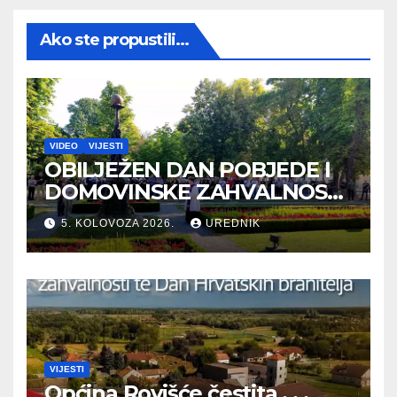
Ako ste propustili...
VIDEO
VIJESTI
OBILJEŽEN DAN POBJEDE I
DOMOVINSKE ZAHVALNOSTI
TE DAN HRVATSKIH
5. KOLOVOZA 2026.
UREDNIK
BRANITELJA
VIJESTI
Općina Rovišće čestita . . .