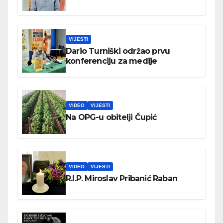
VIJESTI
Dario Turniški održao prvu
konferenciju za medije
VIDEO
VIJESTI
Na OPG-u obitelji Čupić
VIDEO
VIJESTI
R.I.P. Miroslav Pribanić Raban