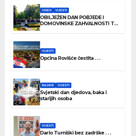
VIDEO
VIJESTI
OBILJEŽEN DAN POBJEDE I
DOMOVINSKE ZAHVALNOSTI TE
DAN HRVATSKIH BRANITELJA
VIJESTI
Općina Rovišće čestita . . .
NAJAVE
VIJESTI
Svjetski dan djedova, baka i
starijih osoba
VIJESTI
Dario Turniški bez zadrške . . .