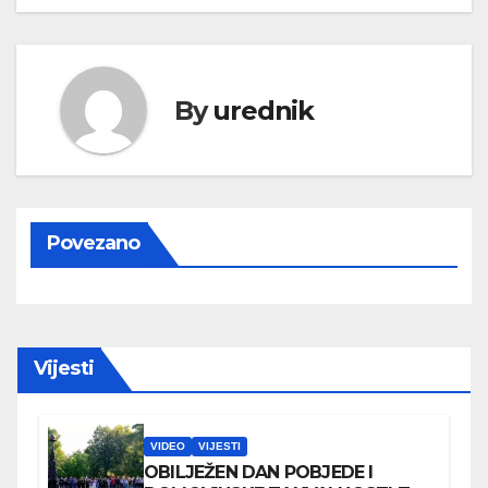
By
urednik
Povezano
Vijesti
VIDEO
VIJESTI
OBILJEŽEN DAN POBJEDE I