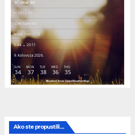
°
30
clear sky
H 30 • L 30
35% humidity
wind: 1m/s SSE
5:44 → 20:11
9. kolovoza 2026.
SUN
MON
TUE
WED
THU
34
37
38
36
35
Weather from OpenWeatherMap
Ako ste propustili...