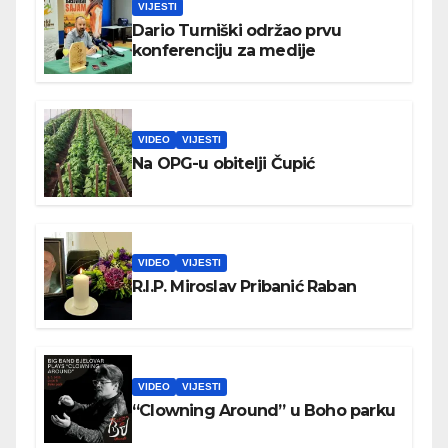
VIJESTI
Dario Turniški održao prvu
konferenciju za medije
VIDEO
VIJESTI
Na OPG-u obitelji Čupić
VIDEO
VIJESTI
R.I.P. Miroslav Pribanić Raban
VIDEO
VIJESTI
“Clowning Around” u Boho parku