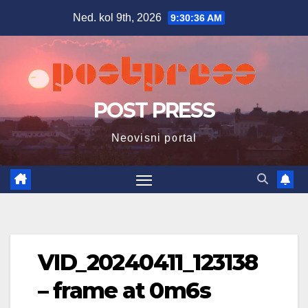
Skip
Ned. kol 9th, 2026
9:30:37 AM
to
content
POST PRESS
Neovisni portal
VID_20240411_123138
– frame at 0m6s