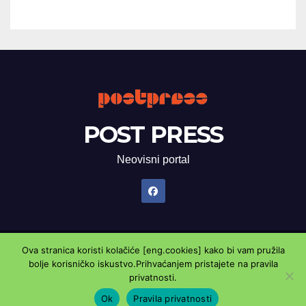
POST PRESS
Neovisni portal
Ova stranica koristi kolačiće [eng.cookies] kako bi vam pružila
Proudly powered by WordPress
|
Theme: Newsup by
Themeansar
.
bolje korisničko iskustvo.Prihvaćanjem pristajete na pravila
privatnosti.
Marketing oglasnik
Kontaktirajte nas
Pravila privatnosti
Ok
Pravila privatnosti