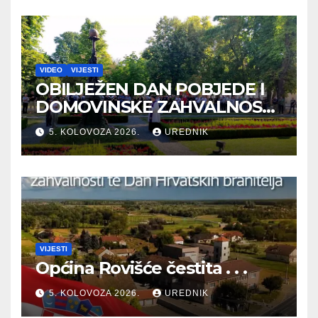
VIDEO
VIJESTI
OBILJEŽEN DAN POBJEDE I
DOMOVINSKE ZAHVALNOSTI
TE DAN HRVATSKIH
5. KOLOVOZA 2026.
UREDNIK
BRANITELJA
VIJESTI
Općina Rovišće čestita . . .
5. KOLOVOZA 2026.
UREDNIK