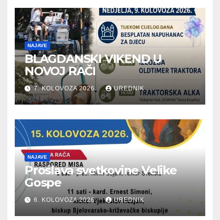
NAJAVE
BLAGDANSKI VIKEND U
NOVOJ RAČI
7. KOLOVOZA 2026.
UREDNIK
NAJAVE
Proslava svetkovine Velike
Gospe
6. KOLOVOZA 2026.
UREDNIK