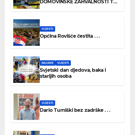
DOMOVINSKE ZAHVALNOSTI TE
DAN HRVATSKIH BRANITELJA
VIJESTI
Općina Rovišće čestita . . .
NAJAVE
VIJESTI
Svjetski dan djedova, baka i
starijih osoba
VIJESTI
Dario Turniški bez zadrške . . .