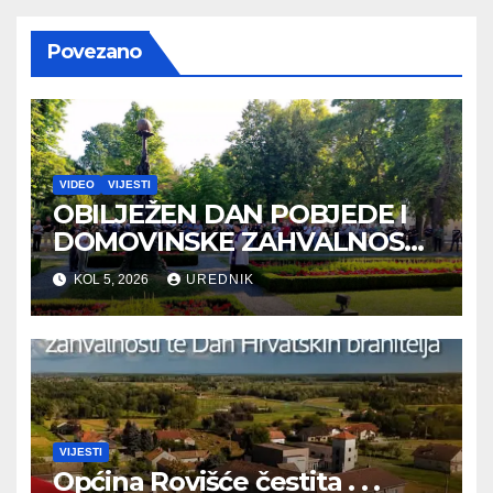
Povezano
VIDEO
VIJESTI
OBILJEŽEN DAN POBJEDE I
DOMOVINSKE ZAHVALNOSTI
TE DAN HRVATSKIH
KOL 5, 2026
UREDNIK
BRANITELJA
VIJESTI
Općina Rovišće čestita . . .