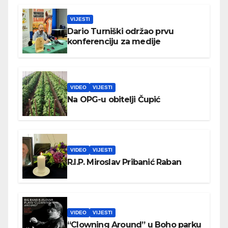
VIJESTI
Dario Turniški održao prvu
konferenciju za medije
VIDEO
VIJESTI
Na OPG-u obitelji Čupić
VIDEO
VIJESTI
R.I.P. Miroslav Pribanić Raban
VIDEO
VIJESTI
“Clowning Around” u Boho parku