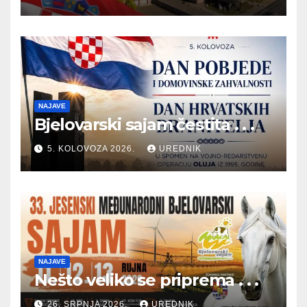
NAJAVE
Bjelovarski sajam čestita . . .
5. KOLOVOZA 2026.
UREDNIK
NAJAVE
Nešto veliko se priprema . . .
26. SRPNJA 2026.
UREDNIK