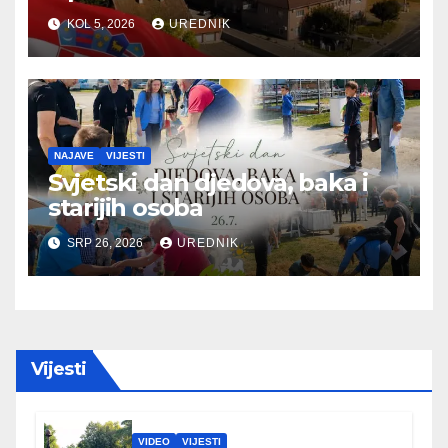
KOL 5, 2026
UREDNIK
NAJAVE
VIJESTI
Svjetski dan djedova, baka i
starijih osoba
SRP 26, 2026
UREDNIK
Vijesti
VIDEO
VIJESTI