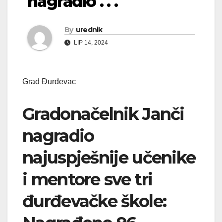
nagradio . . .
By
urednik
LIP 14, 2024
Grad Đurđevac
Gradonačelnik Janči
nagradio
najuspješnije učenike
i mentore sve tri
đurđevačke škole: