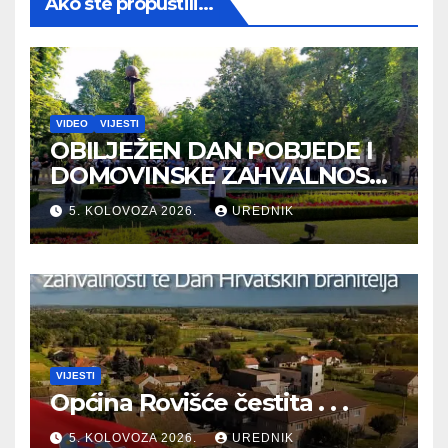
Ako ste propustili...
VIDEO
VIJESTI
OBILJEŽEN DAN POBJEDE I
DOMOVINSKE ZAHVALNOSTI
TE DAN HRVATSKIH
5. KOLOVOZA 2026.
UREDNIK
BRANITELJA
VIJESTI
Općina Rovišće čestita . . .
5. KOLOVOZA 2026.
UREDNIK