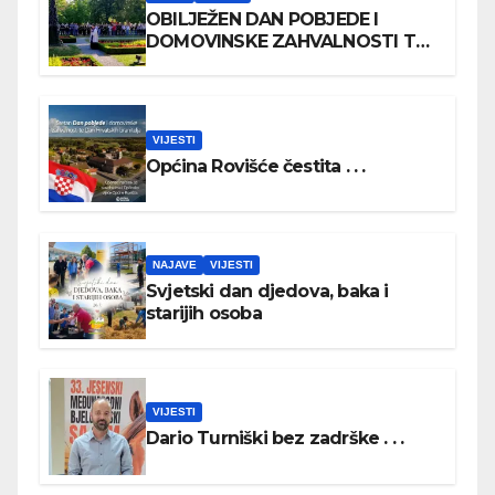
OBILJEŽEN DAN POBJEDE I
DOMOVINSKE ZAHVALNOSTI TE
DAN HRVATSKIH BRANITELJA
VIJESTI
Općina Rovišće čestita . . .
NAJAVE
VIJESTI
Svjetski dan djedova, baka i
starijih osoba
VIJESTI
Dario Turniški bez zadrške . . .