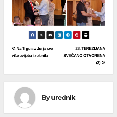
Navigacija
Na Trgu sv. Jurja sve
28. TEREZIJANA
više cvijeća i zelenila
SVEČANO OTVORENA
objava
(2)
By
urednik