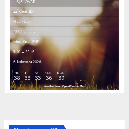
BJELOVAR
°
22
clear sky
H 22 • L 22
43% humidity
wind: 0m/s ENE
5:40 → 20:16
6. kolovoza 2026.
THU
FRI
SAT
SUN
MON
38
33
33
36
39
Weather from OpenWeatherMap