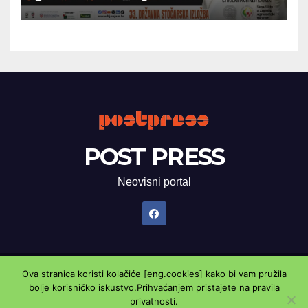
POST PRESS
Neovisni portal
Ova stranica koristi kolačiće [eng.cookies] kako bi vam pružila
Proudly powered by WordPress
|
Theme: Newsup by
Themeansar
.
bolje korisničko iskustvo.Prihvaćanjem pristajete na pravila
privatnosti.