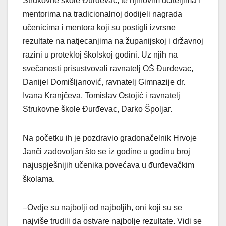
Strukovne škole Đurđevac, te njihovim učiteljima i
mentorima na tradicionalnoj dodijeli nagrada
učenicima i mentora koji su postigli izvrsne
rezultate na natjecanjima na županijskoj i državnoj
razini u protekloj školskoj godini. Uz njih na
svečanosti prisustvovali ravnatelj OŠ Đurđevac,
Danijel Domišljanović, ravnatelj Gimnazije dr.
Ivana Kranjčeva, Tomislav Ostojić i ravnatelj
Strukovne škole Đurđevac, Darko Špoljar.
Na početku ih je pozdravio gradonačelnik Hrvoje
Janči zadovoljan što se iz godine u godinu broj
najuspješnijih učenika povećava u đurđevačkim
školama.
–Ovdje su najbolji od najboljih, oni koji su se
najviše trudili da ostvare najbolje rezultate. Vidi se