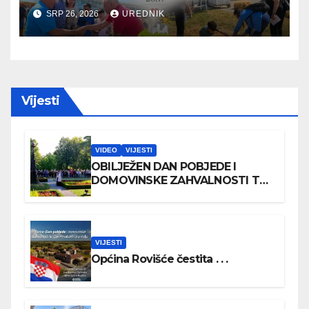
SRP 26, 2026
UREDNIK
Vijesti
VIDEO
VIJESTI
OBILJEŽEN DAN POBJEDE I
DOMOVINSKE ZAHVALNOSTI TE
DAN HRVATSKIH BRANITELJA
VIJESTI
Općina Rovišće čestita . . .