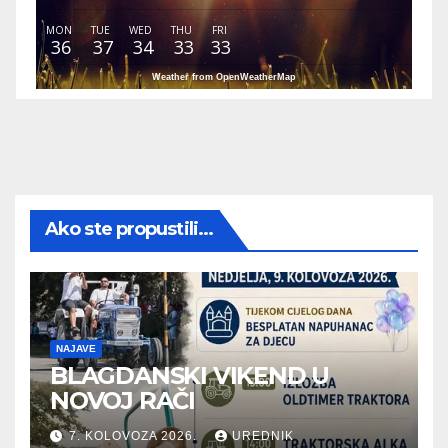
MON
TUE
WED
THU
FRI
36
37
34
33
33
Weather from OpenWeatherMap
Ako ste propustili...
NAJAVE
BLAGDANSKI VIKEND U
NOVOJ RAČI
7. KOLOVOZA 2026.
UREDNIK