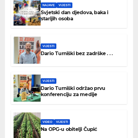
NAJAVE
VIJESTI
Svjetski dan djedova, baka i
starijih osoba
VIJESTI
Dario Turniški bez zadrške . . .
VIJESTI
Dario Turniški održao prvu
konferenciju za medije
VIDEO
VIJESTI
Na OPG-u obitelji Čupić