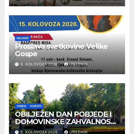
NAJAVE
Proslava svetkovine Velike
Gospe
6. KOLOVOZA 2026.
UREDNIK
VIDEO
VIJESTI
OBILJEŽEN DAN POBJEDE I
DOMOVINSKE ZAHVALNOSTI
TE DAN HRVATSKIH
5. KOLOVOZA 2026.
UREDNIK