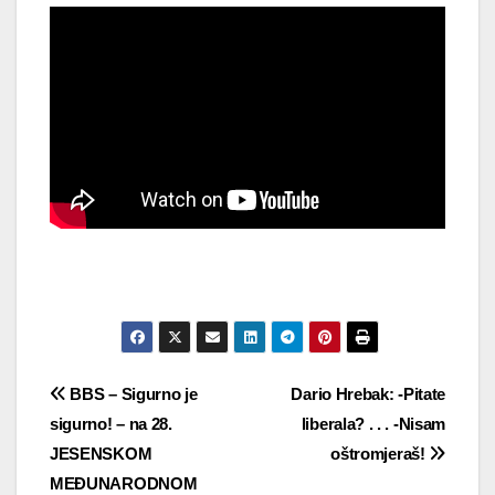
Navigacija
BBS – Sigurno je
Dario Hrebak: -Pitate
sigurno! – na 28.
liberala? . . . -Nisam
objava
JESENSKOM
oštromjeraš!
MEĐUNARODNOM