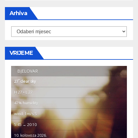
Arhiva
Arhiva
VRIJEME
BJELOVAR
°
27
clear sky
H 27 • L 27
47% humidity
wind: 1m/s S
5:45 → 20:10
10. kolovoza 2026.