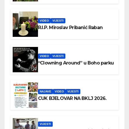
VIDEO
VIJESTI
R.I.P. Miroslav Pribanić Raban
VIDEO
VIJESTI
“Clowning Around” u Boho parku
NAJAVE
VIDEO
VIJESTI
CUK BJELOVAR NA BKLJ 2026.
VIJESTI