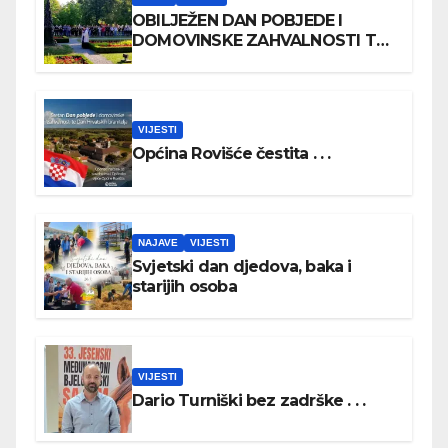
OBILJEŽEN DAN POBJEDE I
DOMOVINSKE ZAHVALNOSTI TE
DAN HRVATSKIH BRANITELJA
VIJESTI
Općina Rovišće čestita . . .
NAJAVE
VIJESTI
Svjetski dan djedova, baka i
starijih osoba
VIJESTI
Dario Turniški bez zadrške . . .