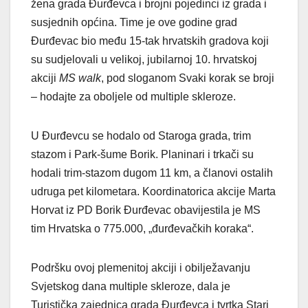
žena grada Đurđevca i brojni pojedinci iz grada i
susjednih općina. Time je ove godine grad
Đurđevac bio među 15-tak hrvatskih gradova koji
su sudjelovali u velikoj, jubilarnoj 10. hrvatskoj
akciji
MS walk
, pod sloganom Svaki korak se broji
– hodajte za oboljele od multiple skleroze.
U Đurđevcu se hodalo od Staroga grada, trim
stazom i Park-šume Borik. Planinari i trkači su
hodali trim-stazom dugom 11 km, a članovi ostalih
udruga pet kilometara. Koordinatorica akcije Marta
Horvat iz PD Borik Đurđevac obavijestila je MS
tim Hrvatska o 775.000, „đurđevačkih koraka“.
Podršku ovoj plemenitoj akciji i obilježavanju
Svjetskog dana multiple skleroze, dala je
Turistička zajednica grada Đurđevca i tvrtka Stari