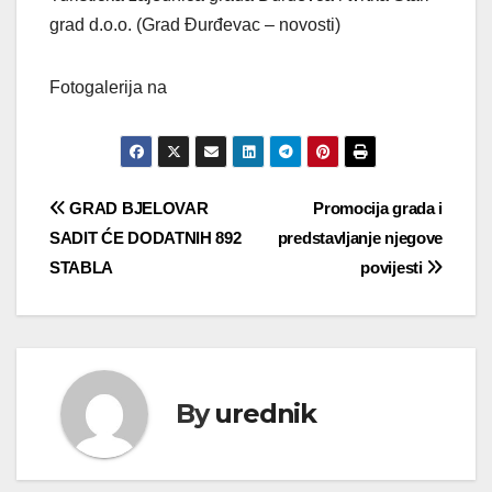
grad d.o.o. (Grad Đurđevac – novosti)
Fotogalerija na
Navigacija
GRAD BJELOVAR
Promocija grada i
SADIT ĆE DODATNIH 892
predstavljanje njegove
objava
STABLA
povijesti
By
urednik