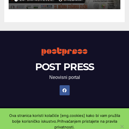
POST PRESS
Neovisni portal
Ova stranica koristi kolačiće [eng.cookies] kako bi vam pružila
Proudly powered by WordPress
|
Theme: Newsup by
Themeansar
.
bolje korisničko iskustvo.Prihvaćanjem pristajete na pravila
privatnosti.