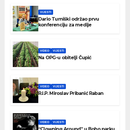
VIJESTI
Dario Turniški održao prvu
konferenciju za medije
VIDEO
VIJESTI
Na OPG-u obitelji Čupić
VIDEO
VIJESTI
R.I.P. Miroslav Pribanić Raban
VIDEO
VIJESTI
“Clowning Around” u Boho parku