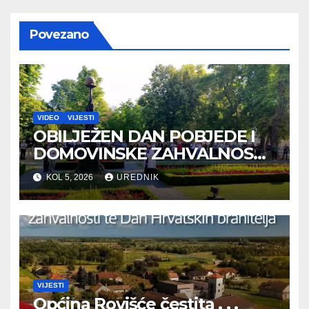
Povezano
VIDEO
VIJESTI
OBILJEŽEN DAN POBJEDE I
DOMOVINSKE ZAHVALNOSTI
TE DAN HRVATSKIH
KOL 5, 2026
UREDNIK
BRANITELJA
VIJESTI
Općina Rovišće čestita . . .