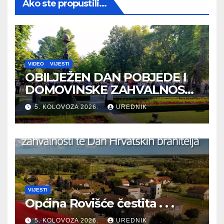
Ako ste propustili...
VIDEO
VIJESTI
OBILJEŽEN DAN POBJEDE I
DOMOVINSKE ZAHVALNOSTI
TE DAN HRVATSKIH
5. KOLOVOZA 2026.
UREDNIK
BRANITELJA
VIJESTI
Općina Rovišće čestita . . .
5. KOLOVOZA 2026.
UREDNIK