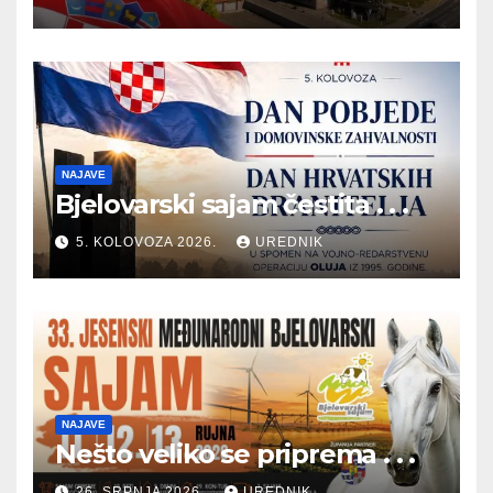
NAJAVE
Bjelovarski sajam čestita . . .
5. KOLOVOZA 2026.
UREDNIK
NAJAVE
Nešto veliko se priprema . . .
26. SRPNJA 2026.
UREDNIK