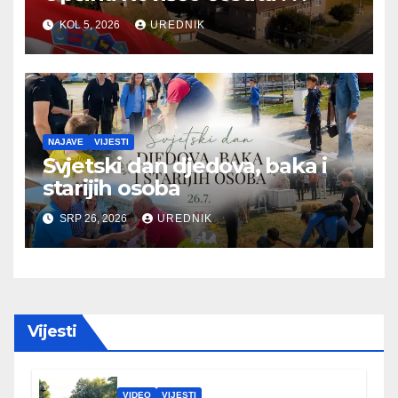
KOL 5, 2026
UREDNIK
NAJAVE
VIJESTI
Svjetski dan djedova, baka i
starijih osoba
SRP 26, 2026
UREDNIK
Vijesti
VIDEO
VIJESTI