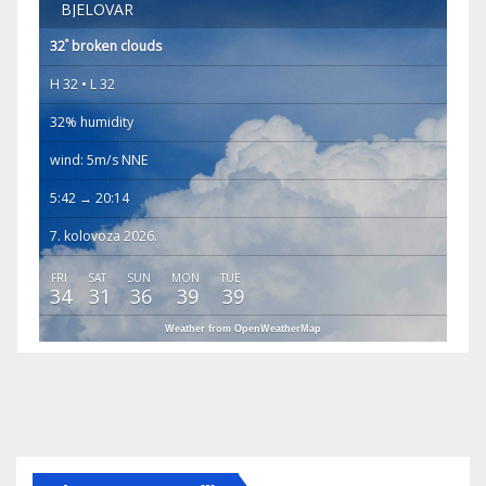
BJELOVAR
°
32
broken clouds
H 32 • L 32
32% humidity
wind: 5m/s NNE
5:42 → 20:14
7. kolovoza 2026.
FRI
SAT
SUN
MON
TUE
34
31
36
39
39
Weather from OpenWeatherMap