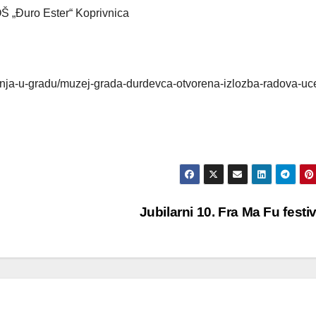
Š „Đuro Ester“ Koprivnica
danja-u-gradu/muzej-grada-durdevca-otvorena-izlozba-radova-uc
Jubilarni 10. Fra Ma Fu festi