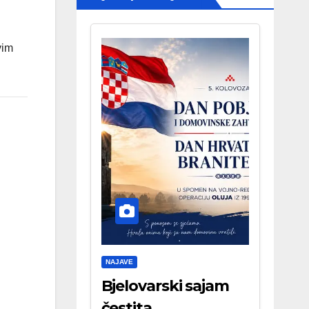
vim
NAJAVE
Bjelovarski sajam
čestita . . .