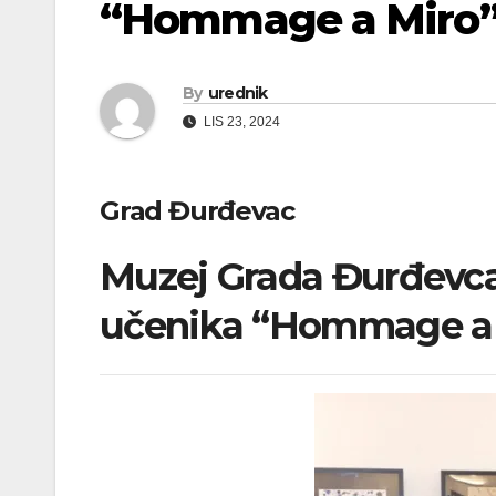
“Hommage a Miro
By
urednik
LIS 23, 2024
Grad Đurđevac
Muzej Grada Đurđevca:
učenika “Hommage a 