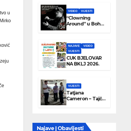
VIDEO
VIJESTI
tvo u
“Clowning
 Mirko
Around” u Boho
parku
ković
NAJAVE
VIDEO
VIJESTI
CUK BJELOVAR
uzeju
NA BKLJ 2026.
če
VIJESTI
Tatjana
Cameron – Tajči
posjetila
Wellovar
Najave | Obavijesti