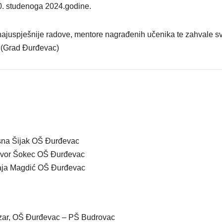
0. studenoga 2024.godine.
najuspješnije radove, mentore nagrađenih učenika te zahvale s
. (Grad Đurđevac)
esna Šijak OŠ Đurđevac
Davor Šokec OŠ Đurđevac
Maja Magdić OŠ Đurđevac
zar, OŠ Đurđevac – PŠ Budrovac