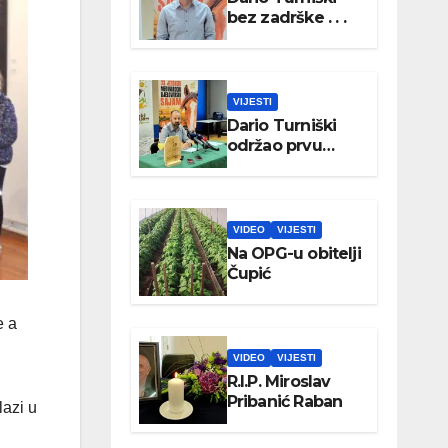
bez zadrške . . .
VIJESTI
Dario Turniški
održao prvu
konferenciju za
medije
VIDEO
VIJESTI
Na OPG-u obitelji
Čupić
e a
VIDEO
VIJESTI
R.I.P. Miroslav
Pribanić Raban
lazi u