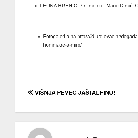
LEONA HRENIĆ, 7.r., mentor: Mario Dimić, O
Fotogalerija na https://djurdjevac.hr/doga
hommage-a-miro/
Navigacija
VIŠNJA PEVEC JAŠI ALPINU!
objava