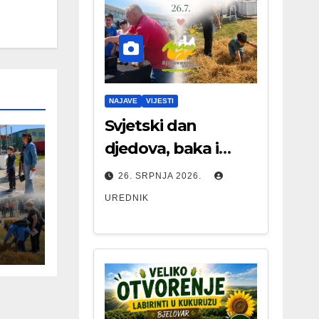
NAJAVE
VIJESTI
Svjetski dan
djedova, baka i
starijih osoba
26. SRPNJA 2026.
UREDNIK