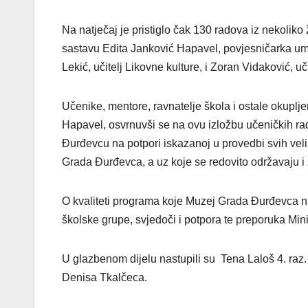
Na natječaj je pristiglo čak 130 radova iz nekoliko
sastavu Edita Janković Hapavel, povjesničarka umj
Lekić, učitelj Likovne kulture, i Zoran Vidaković, uč
Učenike, mentore, ravnatelje škola i ostale okupl
Hapavel, osvrnuvši se na ovu izložbu učeničkih ra
Đurđevcu na potpori iskazanoj u provedbi svih velik
Grada Đurđevca, a uz koje se redovito održavaju i 
O kvaliteti programa koje Muzej Grada Đurđevca nu
školske grupe, svjedoči i potpora te preporuka Min
U glazbenom dijelu nastupili su Tena Laloš 4. raz.
Denisa Tkalčeca.