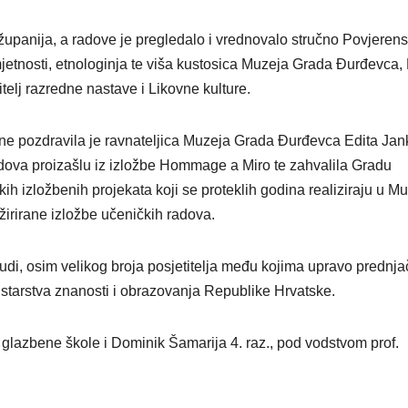
 županija, a radove je pregledalo i vrednovalo stručno Povjerens
etnosti, etnologinja te viša kustosica Muzeja Grada Đurđevca,
itelj razredne nastave i Likovne kulture.
jene pozdravila je ravnateljica Muzeja Grada Đurđevca Edita Jan
dova proizašlu iz izložbe Hommage a Miro te zahvalila Gradu
ih izložbenih projekata koji se proteklih godina realiziraju u M
žirirane izložbe učeničkih radova.
di, osim velikog broja posjetitelja među kojima upravo prednja
istarstva znanosti i obrazovanja Republike Hrvatske.
 glazbene škole i Dominik Šamarija 4. raz., pod vodstvom prof.