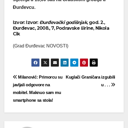
Đurđevcu.
Izvor: Izvor:
Đurđevački godišnjak
, god. 2.,
Đurđevac, 2008., 7, Podravske širine, Nikola
Cik
(Grad Đurđevac NOVOSTI)
Navigacija
Milanović: Primorcu su
Kuglači Graničara izgubili
javljali odgovore na
u . . .
objava
mobitel. Maknuo sam mu
smartphone sa stola!