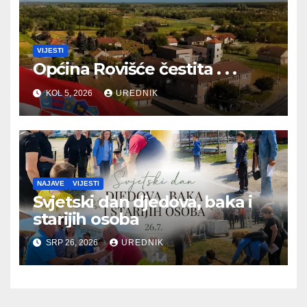
VIJESTI
Općina Rovišće čestita . . .
KOL 5, 2026
UREDNIK
NAJAVE
VIJESTI
Svjetski dan djedova, baka i
starijih osoba
SRP 26, 2026
UREDNIK