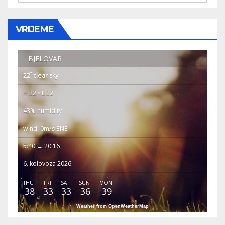
VRIJEME
BJELOVAR
°
22
clear sky
H 22 • L 22
43% humidity
wind: 0m/s ENE
5:40 → 20:16
6. kolovoza 2026.
THU
FRI
SAT
SUN
MON
38
33
33
36
39
Weather from OpenWeatherMap