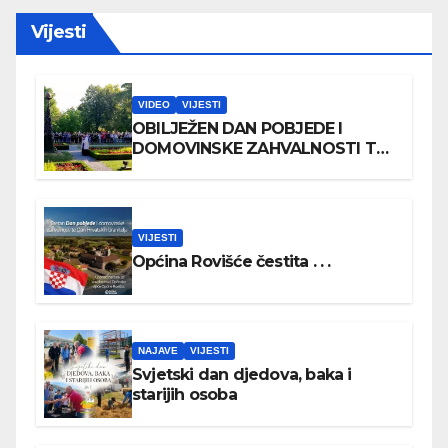
Vijesti
VIDEO
VIJESTI
OBILJEŽEN DAN POBJEDE I
DOMOVINSKE ZAHVALNOSTI TE
DAN HRVATSKIH BRANITELJA
VIJESTI
Općina Rovišće čestita . . .
NAJAVE
VIJESTI
Svjetski dan djedova, baka i
starijih osoba