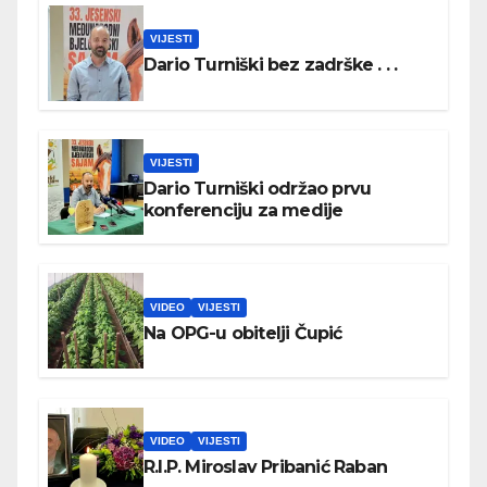
VIJESTI
Dario Turniški bez zadrške . . .
VIJESTI
Dario Turniški održao prvu
konferenciju za medije
VIDEO
VIJESTI
Na OPG-u obitelji Čupić
VIDEO
VIJESTI
R.I.P. Miroslav Pribanić Raban