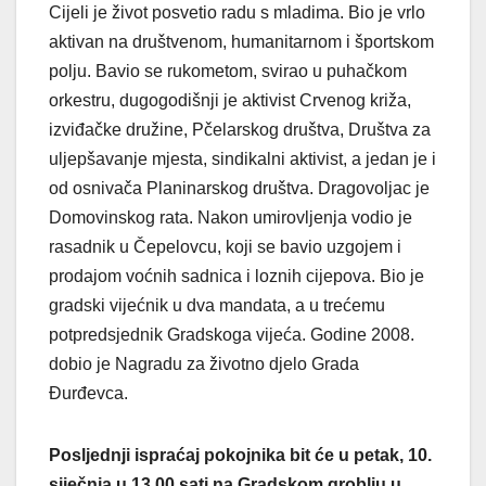
Cijeli je život posvetio radu s mladima. Bio je vrlo
aktivan na društvenom, humanitarnom i športskom
polju. Bavio se rukometom, svirao u puhačkom
orkestru, dugogodišnji je aktivist Crvenog križa,
izviđačke družine, Pčelarskog društva, Društva za
uljepšavanje mjesta, sindikalni aktivist, a jedan je i
od osnivača Planinarskog društva. Dragovoljac je
Domovinskog rata. Nakon umirovljenja vodio je
rasadnik u Čepelovcu, koji se bavio uzgojem i
prodajom voćnih sadnica i loznih cijepova. Bio je
gradski vijećnik u dva mandata, a u trećemu
potpredsjednik Gradskoga vijeća. Godine 2008.
dobio je Nagradu za životno djelo Grada
Đurđevca.
Posljednji ispraćaj pokojnika bit će u petak, 10.
siječnja u 13,00 sati na Gradskom groblju u