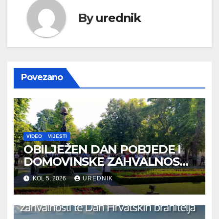
By
urednik
Povezano
VIDEO
VIJESTI
OBILJEŽEN DAN POBJEDE I
DOMOVINSKE ZAHVALNOSTI
TE DAN HRVATSKIH
KOL 5, 2026
UREDNIK
BRANITELJA