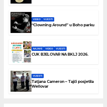
VIDEO
VIJESTI
“Clowning Around” u Boho parku
NAJAVE
VIDEO
VIJESTI
CUK BJELOVAR NA BKLJ 2026.
VIJESTI
Tatjana Cameron – Tajči posjetila
Wellovar