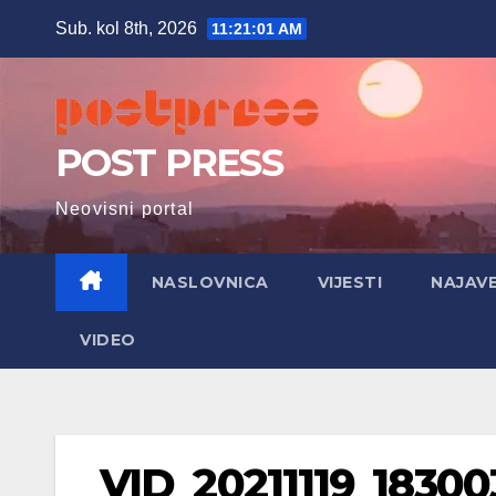
Skip
Sub. kol 8th, 2026
11:21:02 AM
to
content
POST PRESS
Neovisni portal
NASLOVNICA
VIJESTI
NAJAV
VIDEO
VID_20211119_1830