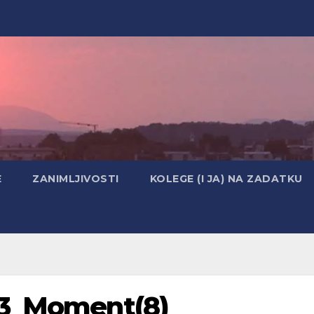
E
ZANIMLJIVOSTI
KOLEGE (I JA) NA ZADATKU
03_Moment(8)