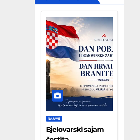
NAJAVE
Bjelovarski sajam
čestita . . .