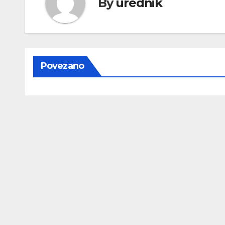
By
urednik
Povezano