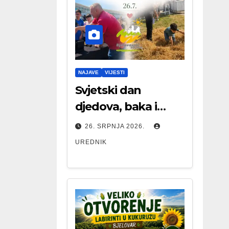
NAJAVE
VIJESTI
Svjetski dan
djedova, baka i
starijih osoba
26. SRPNJA 2026.
UREDNIK