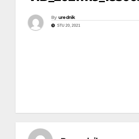
By
urednik
STU 20, 2021
Navigacija
objava