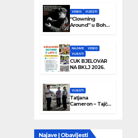
VIDEO
VIJESTI
“Clowning
Around” u Boho
parku
NAJAVE
VIDEO
VIJESTI
CUK BJELOVAR
NA BKLJ 2026.
VIJESTI
Tatjana
Cameron – Tajči
posjetila
Wellovar
Najave | Obavijesti