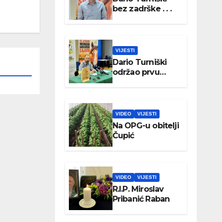
bez zadrške . . .
VIJESTI
Dario Turniški
održao prvu
konferenciju za
medije
VIDEO
VIJESTI
Na OPG-u obitelji
Čupić
VIDEO
VIJESTI
R.I.P. Miroslav
Pribanić Raban