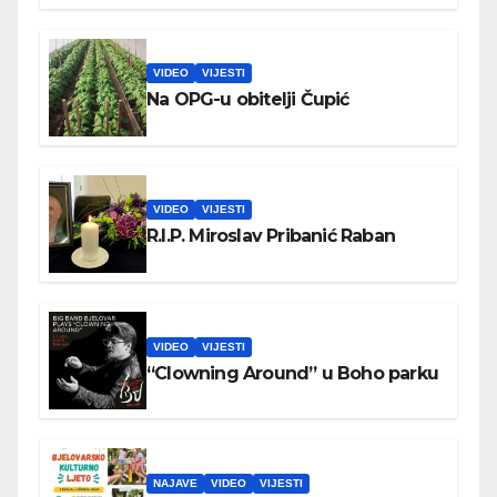
VIDEO
VIJESTI
Na OPG-u obitelji Čupić
VIDEO
VIJESTI
R.I.P. Miroslav Pribanić Raban
VIDEO
VIJESTI
“Clowning Around” u Boho parku
NAJAVE
VIDEO
VIJESTI