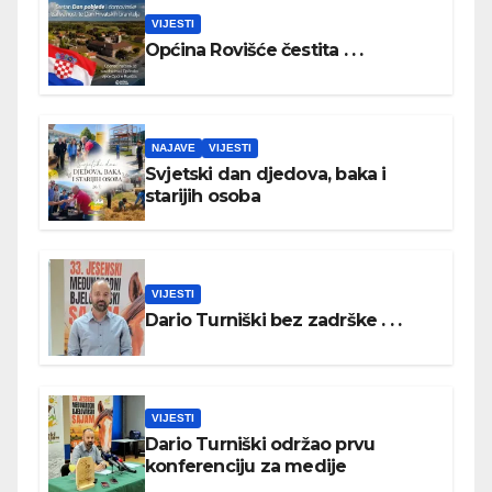
VIJESTI
Općina Rovišće čestita . . .
NAJAVE
VIJESTI
Svjetski dan djedova, baka i
starijih osoba
VIJESTI
Dario Turniški bez zadrške . . .
VIJESTI
Dario Turniški održao prvu
konferenciju za medije