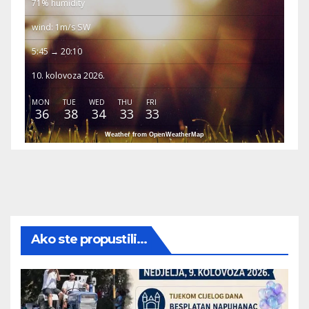
71% humidity
wind: 1m/s SW
5:45 → 20:10
10. kolovoza 2026.
MON
TUE
WED
THU
FRI
36
38
34
33
33
Weather from OpenWeatherMap
Ako ste propustili...