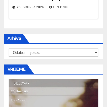
26. SRPNJA 2026.
UREDNIK
Arhiva
Arhiva
VRIJEME
BJELOVAR
°
20
clear sky
H 20 • L 20