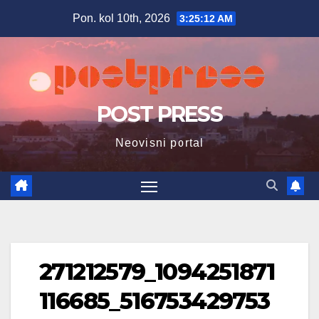
Skip
Pon. kol 10th, 2026
3:25:13 AM
to
content
POST PRESS
Neovisni portal
271212579_1094251871
116685_516753429753