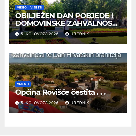
VIDEO
VIJESTI
OBILJEŽEN DAN POBJEDE I
DOMOVINSKE ZAHVALNOSTI
TE DAN HRVATSKIH
5. KOLOVOZA 2026.
UREDNIK
BRANITELJA
VIJESTI
Općina Rovišće čestita . . .
5. KOLOVOZA 2026.
UREDNIK