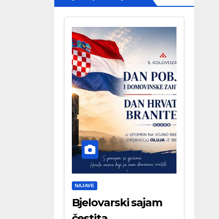
NAJAVE
Bjelovarski sajam
čestita . . .