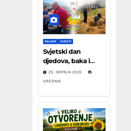
NAJAVE
VIJESTI
Svjetski dan
djedova, baka i
starijih osoba
26. SRPNJA 2026.
UREDNIK