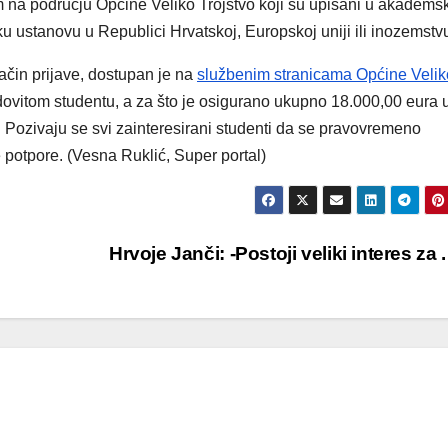
em na području Općine Veliko Trojstvo koji su upisani u akadems
u ustanovu u Republici Hrvatskoj, Europskoj uniji ili inozemstv
način prijave, dostupan je na
službenim stranicama Općine Velik
dovitom studentu, a za što je osigurano ukupno 18.000,00 eura 
 Pozivaju se svi zainteresirani studenti da se pravovremeno
e potpore. (Vesna Ruklić, Super portal)
Hrvoje Janči: -Postoji veliki interes za . 