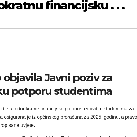
kratnu financijsku . . .
 objavila Javni poziv za
sku potporu studentima
dodjelu jednokratne financijske potpore redovitim studentima za
 osigurana je iz općinskog proračuna za 2025. godinu, a prav
propisane uvjete.