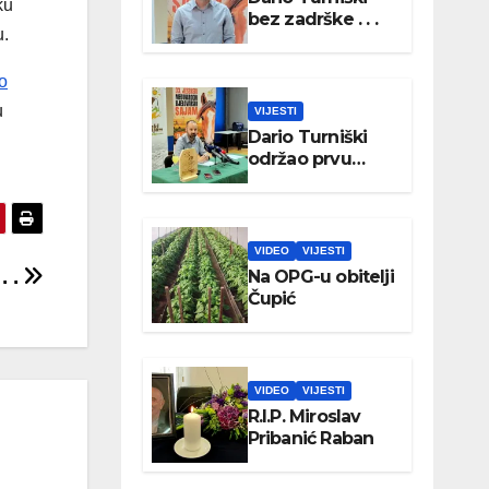
ku
bez zadrške . . .
u.
o
u
VIJESTI
Dario Turniški
održao prvu
konferenciju za
medije
VIDEO
VIJESTI
. .
Na OPG-u obitelji
Čupić
VIDEO
VIJESTI
R.I.P. Miroslav
Pribanić Raban