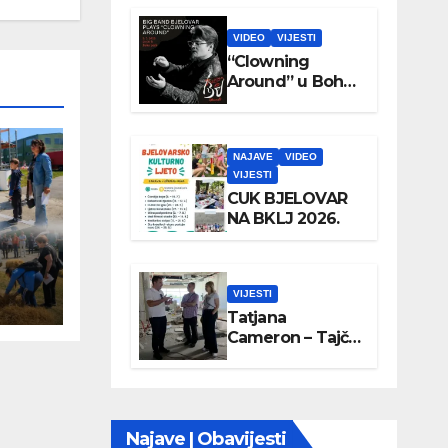
VIDEO
VIJESTI
“Clowning
Around” u Boho
parku
NAJAVE
VIDEO
VIJESTI
CUK BJELOVAR
NA BKLJ 2026.
VIJESTI
Tatjana
Cameron – Tajči
posjetila
Wellovar
Najave | Obavijesti