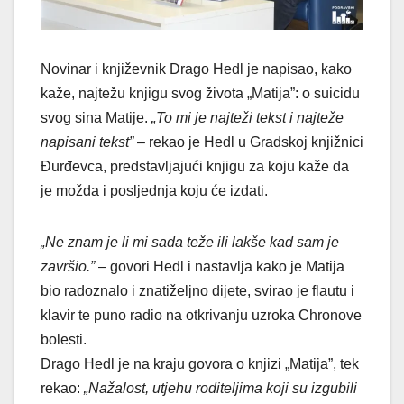
Novinar i književnik Drago Hedl je napisao, kako
kaže, najtežu knjigu svog života „Matija”: o suicidu
svog sina Matije.
„To mi je najteži tekst i najteže
napisani tekst”
– rekao je Hedl u Gradskoj knjižnici
Đurđevca, predstavljajući knjigu za koju kaže da
je možda i posljednja koju će izdati.
„Ne znam je li mi sada teže ili lakše kad sam je
završio.”
– govori Hedl i nastavlja kako je Matija
bio radoznalo i znatiželjno dijete, svirao je flautu i
klavir te puno radio na otkrivanju uzroka Chronove
bolesti.
Drago Hedl je na kraju govora o knjizi „Matija”, tek
rekao:
„Nažalost, utjehu roditeljima koji su izgubili