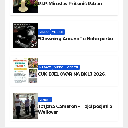
R.I.P. Miroslav Pribanić Raban
VIDEO
VIJESTI
“Clowning Around” u Boho parku
NAJAVE
VIDEO
VIJESTI
CUK BJELOVAR NA BKLJ 2026.
VIJESTI
Tatjana Cameron – Tajči posjetila
Wellovar