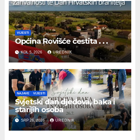
VIJESTI
Općina Rovišće čestita . . .
KOL 5, 2026
UREDNIK
NAJAVE
VIJESTI
Svjetski dan djedova, baka i
starijih osoba
SRP 26, 2026
UREDNIK