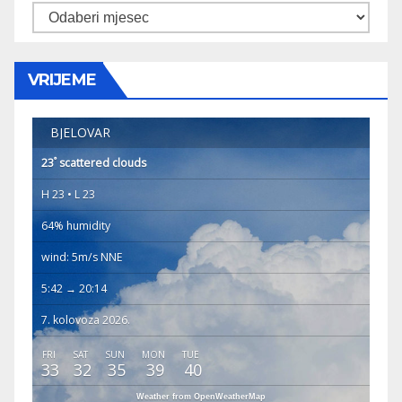
Arhiva
VRIJEME
BJELOVAR
°
23
scattered clouds
H 23 • L 23
64% humidity
wind: 5m/s NNE
5:42 → 20:14
7. kolovoza 2026.
FRI
SAT
SUN
MON
TUE
33
32
35
39
40
Weather from OpenWeatherMap