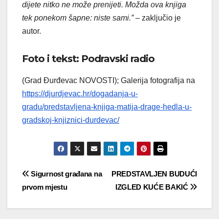
dijete nitko ne može prenijeti. Možda ova knjiga
tek ponekom šapne: niste sami.”
– zaključio je
autor.
Foto i tekst: Podravski radio
(Grad Đurđevac NOVOSTI); Galerija fotografija na
https://djurdjevac.hr/dogadanja-u-
gradu/predstavljena-knjiga-matija-drage-hedla-u-
gradskoj-knjiznici-durdevac/
Navigacija
Sigurnost građana na
PREDSTAVLJEN BUDUĆI
prvom mjestu
IZGLED KUĆE BAKIĆ
objava