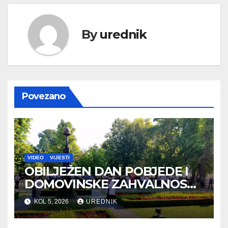
By
urednik
Povezano
VIDEO
VIJESTI
OBILJEŽEN DAN POBJEDE I
DOMOVINSKE ZAHVALNOSTI
TE DAN HRVATSKIH
KOL 5, 2026
UREDNIK
BRANITELJA