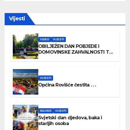
Vijesti
VIDEO
VIJESTI
OBILJEŽEN DAN POBJEDE I
DOMOVINSKE ZAHVALNOSTI TE
DAN HRVATSKIH BRANITELJA
VIJESTI
Općina Rovišće čestita . . .
NAJAVE
VIJESTI
Svjetski dan djedova, baka i
starijih osoba