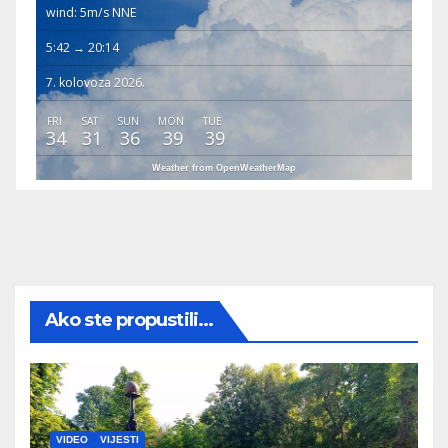
wind: 5m/s NNE
5:42 → 20:14
7. kolovoza 2026.
FRI
SAT
SUN
MON
TUE
34
31
36
39
39
Weather from OpenWeatherMap
Ako ste propustili...
VIDEO
VIJESTI