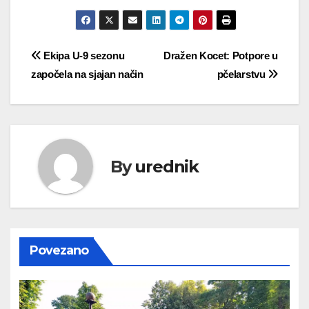
Navigacija
Ekipa U-9 sezonu
Dražen Kocet: Potpore u
započela na sjajan način
pčelarstvu
objava
By
urednik
Povezano