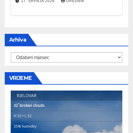
17. SRPNJA 2026.
UREDNIK
Arhiva
Arhiva
VRIJEME
BJELOVAR
°
32
broken clouds
H 32 • L 32
35% humidity