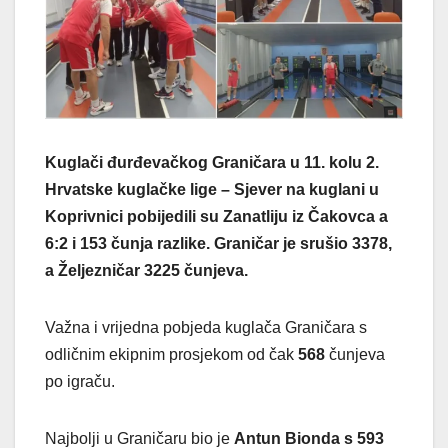
Kuglači đurđevačkog Graničara u 11. kolu 2.
Hrvatske kuglačke lige – Sjever na kuglani u
Koprivnici pobijedili su Zanatliju iz Čakovca a
6:2 i 153 čunja razlike. Graničar je srušio 3378,
a Željezničar 3225 čunjeva.
Važna i vrijedna pobjeda kuglača Graničara s
odličnim ekipnim prosjekom od čak
568
čunjeva
po igraču.
Najbolji u Graničaru bio je
Antun Bionda s 593