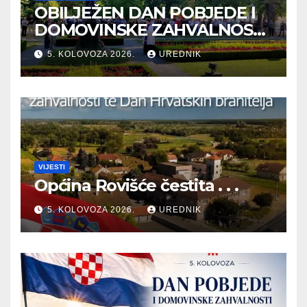
OBILJEŽEN DAN POBJEDE I
DOMOVINSKE ZAHVALNOSTI
TE DAN HRVATSKIH
5. KOLOVOZA 2026.
UREDNIK
BRANITELJA
VIJESTI
Općina Rovišće čestita . . .
5. KOLOVOZA 2026.
UREDNIK