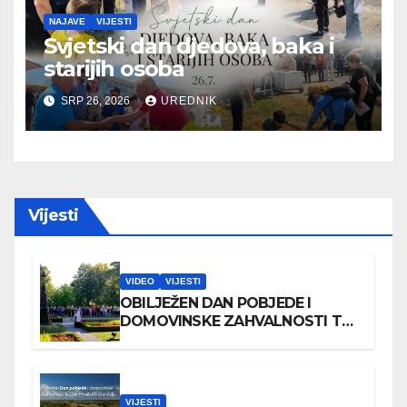
NAJAVE
VIJESTI
Svjetski dan djedova, baka i
starijih osoba
SRP 26, 2026
UREDNIK
Vijesti
VIDEO
VIJESTI
OBILJEŽEN DAN POBJEDE I
DOMOVINSKE ZAHVALNOSTI TE
DAN HRVATSKIH BRANITELJA
VIJESTI