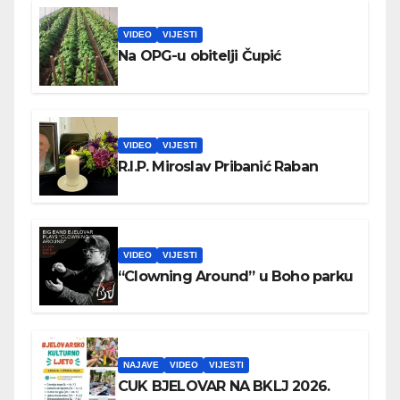
VIDEO
VIJESTI
Na OPG-u obitelji Čupić
VIDEO
VIJESTI
R.I.P. Miroslav Pribanić Raban
VIDEO
VIJESTI
“Clowning Around” u Boho parku
NAJAVE
VIDEO
VIJESTI
CUK BJELOVAR NA BKLJ 2026.