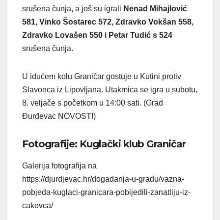
srušena čunja, a još su igrali
Nenad Mihajlović
581, Vinko Šostarec 572, Zdravko Vokšan 558,
Zdravko Lovašen 550 i Petar Tudić s 524
srušena čunja.
U idućem kolu Graničar gostuje u Kutini protiv
Slavonca iz Lipovljana. Utakmica se igra u subotu,
8. veljače s početkom u 14:00 sati. (Grad
Đurđevac NOVOSTI)
Fotografije: Kuglački klub Graničar
Galerija fotografija na
https://djurdjevac.hr/dogadanja-u-gradu/vazna-
pobjeda-kuglaci-granicara-pobijedili-zanatliju-iz-
cakovca/