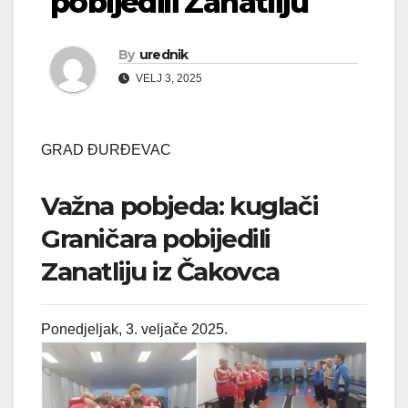
pobijedili Zanatliju
By
urednik
VELJ 3, 2025
GRAD ĐURĐEVAC
Važna pobjeda: kuglači
Graničara pobijedili
Zanatliju iz Čakovca
Ponedjeljak, 3. veljače 2025.