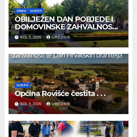
VIDEO
VIJESTI
OBILJEŽEN DAN POBJEDE I
DOMOVINSKE ZAHVALNOSTI
TE DAN HRVATSKIH
KOL 5, 2026
UREDNIK
BRANITELJA
VIJESTI
Općina Rovišće čestita . . .
KOL 5, 2026
UREDNIK