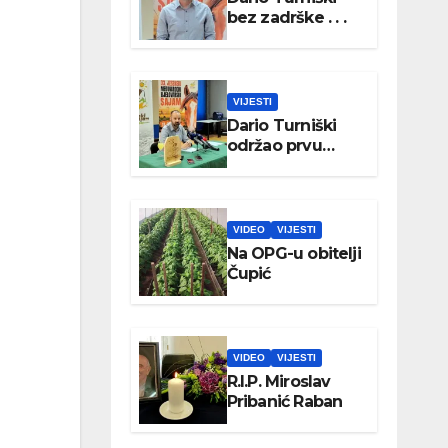
bez zadrške . . .
VIJESTI
Dario Turniški
održao prvu
konferenciju za
medije
VIDEO
VIJESTI
Na OPG-u obitelji
Čupić
VIDEO
VIJESTI
R.I.P. Miroslav
Pribanić Raban