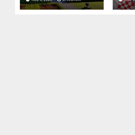
ZAHVALNOSTI TE
DAN HRVATSKIH
BRANITELJA