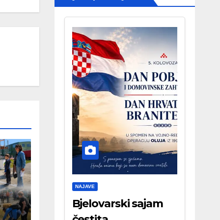
NAJAVE
Bjelovarski sajam
čestita . . .