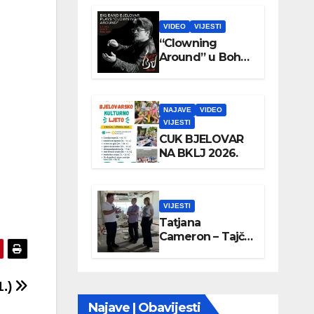
VIDEO
VIJESTI
“Clowning
Around” u Boho
parku
NAJAVE
VIDEO
VIJESTI
CUK BJELOVAR
NA BKLJ 2026.
VIJESTI
Tatjana
Cameron – Tajči
posjetila
Wellovar
1.)
Najave | Obavijesti