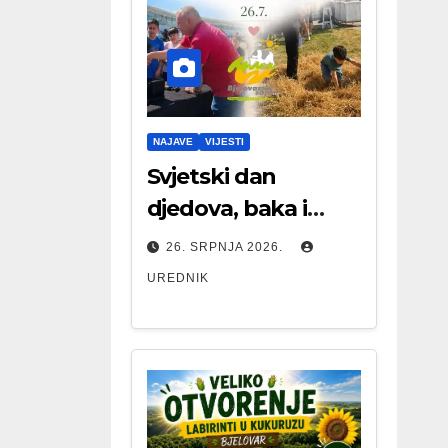
NAJAVE
VIJESTI
Svjetski dan
djedova, baka i
starijih osoba
26. SRPNJA 2026.
UREDNIK