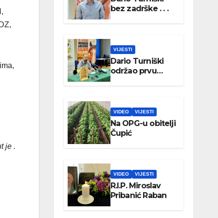
bez zadrške . . .
,
DZ,
VIJESTI
Dario Turniški
ima,
održao prvu
konferenciju za
medije
VIDEO
VIJESTI
Na OPG-u obitelji
Čupić
 je .
VIDEO
VIJESTI
R.I.P. Miroslav
Pribanić Raban