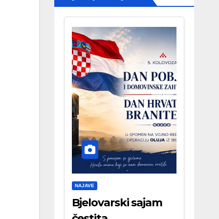
NAJAVE
Bjelovarski sajam
čestita . . .