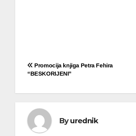
Navigacija
Promocija knjiga Petra Fehira
“BESKORIJENI”
objava
By
urednik