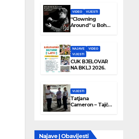
VIDEO
VIJESTI
“Clowning
Around” u Boho
parku
NAJAVE
VIDEO
VIJESTI
CUK BJELOVAR
NA BKLJ 2026.
VIJESTI
Tatjana
Cameron – Tajči
posjetila
Wellovar
Najave | Obavijesti