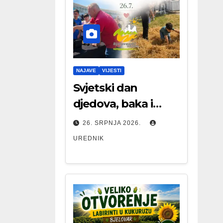
NAJAVE
VIJESTI
Svjetski dan
djedova, baka i
starijih osoba
26. SRPNJA 2026.
UREDNIK