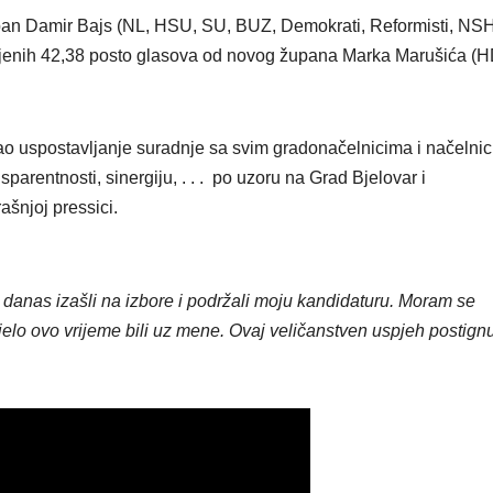
upan Damir Bajs (NL, HSU, SU, BUZ, Demokrati, Reformisti, NSH
jenih 42,38 posto glasova od novog župana Marka Marušića (H
o uspostavljanje suradnje sa svim gradonačelnicima i načelnic
arentnosti, sinergiju, . . . po uzoru na Grad Bjelovar i
ašnjoj pressici.
 danas izašli na izbore i podržali moju kandidaturu. Moram se
 cijelo ovo vrijeme bili uz mene. Ovaj veličanstven uspjeh postignut