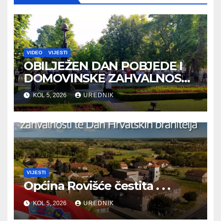
VIDEO
VIJESTI
OBILJEŽEN DAN POBJEDE I
DOMOVINSKE ZAHVALNOSTI
TE DAN HRVATSKIH
KOL 5, 2026
UREDNIK
BRANITELJA
VIJESTI
Općina Rovišće čestita . . .
KOL 5, 2026
UREDNIK