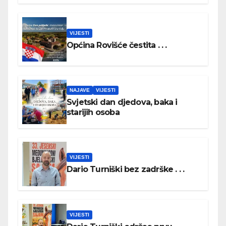
VIJESTI
Općina Rovišće čestita . . .
NAJAVE
VIJESTI
Svjetski dan djedova, baka i
starijih osoba
VIJESTI
Dario Turniški bez zadrške . . .
VIJESTI