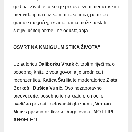
godina. Život je to koji je prkosio svim medicinskim
predviđanjima i fizikalnim zakonima, pomicao
granice mogućeg i svima nama može postati
šutljivi učitelj borbe i ne odustajanja.
OSVRT NA KNJIGU „MISTIKA ŽIVOTA“
Uz autoricu
Daliborku Vrankić
, toplim riječima o
posebnoj knjizi života govorila je urednica i
recenzentica,
Katica Šarlija
te moderatorice
Zlata
Berkeš
i
Dušica Vunić
. Ovo nezaboravno
predvečerje, posebno je na kraju promocije
uveličao poznati bjelovarski glazbenik,
Vedran
Milić
s pjesmom Olivera Dragojevića
„MOJ LIPI
ANĐELE“
!