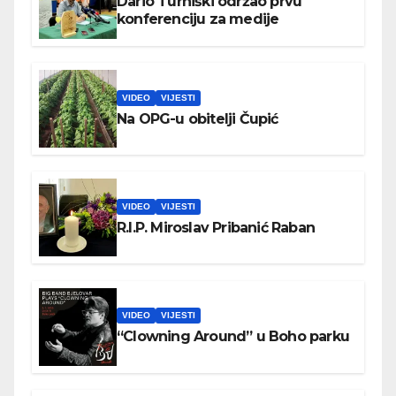
Dario Turniški održao prvu
konferenciju za medije
VIDEO
VIJESTI
Na OPG-u obitelji Čupić
VIDEO
VIJESTI
R.I.P. Miroslav Pribanić Raban
VIDEO
VIJESTI
“Clowning Around” u Boho parku