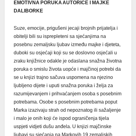
EMOTIVNA PORUKA AUTORICE I MAJKE
DALIBORKE
Suze, emocije, prigušeni jecaji brojnih prijatelja i
obitelji bili su isprepleteni sa sjećanjima na
posebnu zemaljsku ljubav između majke i djeteta,
duboki su osjećaji koji su se doslovno osjećali u
zraku knjižnice odakle je odaslana snažna životna
poruka o smislu života uopće i majčinoj potrebi da
se u knjizi trajno sačuva uspomena na njezino
ljubljeno dijete i uputi snažna poruka i želja za
razumijevanjem i prihvaćanjem osoba s posebnim
potrebama. Osobe s posebnim potrebama poput
Marka izazivaju strah od nepoznatog ili sažaljenje
i malo je onih koji će ispod ograničenja tijela
uspjeti vidjeti dušu anđela. U knjizi majčinske
ljubavi su sjećanja na Markovih 19 zemaljskih