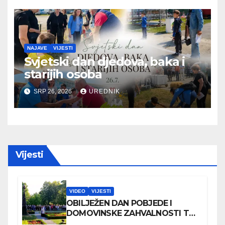
NAJAVE
VIJESTI
Svjetski dan djedova, baka i
starijih osoba
SRP 26, 2026
UREDNIK
Vijesti
VIDEO
VIJESTI
OBILJEŽEN DAN POBJEDE I
DOMOVINSKE ZAHVALNOSTI TE
DAN HRVATSKIH BRANITELJA