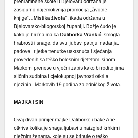
prehrambene škole u Bjelovaru održana je
zasigurno najemotivnija promocija „životne
knjige“,
„Mistika života“
, ikada održana u
Bjelovarsko-bilogorskoj županiji. Božje čudo je
kako je brižna majka
Daliborka Vrankić
, smogla
hrabrosti i snage, da svu ljubav, patnju, nadanja,
padove i rijetke trenutke uskrsnuća i sjećanja
provedenih sa teško bolesnim djetetom, sinom
Markom, prenese u vječni zapis kako bi roditeljima
sličnih sudbina i cjelokupnoj javnosti otkrila
njezinih i Markovih 19 godina zajedničkog života.
MAJKA I SIN
Ovaj divan primjer majke Daliborke i bake Ane
otkriva kolika je snaga ljubavi u naizgled krhkim i
nježnim ženama, koje su se brinule o teško