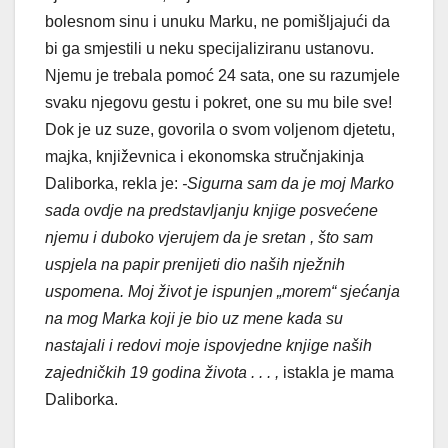
bolesnom sinu i unuku Marku, ne pomišljajući da
bi ga smjestili u neku specijaliziranu ustanovu.
Njemu je trebala pomoć 24 sata, one su razumjele
svaku njegovu gestu i pokret, one su mu bile sve!
Dok je uz suze, govorila o svom voljenom djetetu,
majka, književnica i ekonomska stručnjakinja
Daliborka, rekla je:
-Sigurna sam da je moj Marko
sada ovdje na predstavljanju knjige posvećene
njemu i duboko vjerujem da je sretan , što sam
uspjela na papir prenijeti dio naših nježnih
uspomena. Moj život je ispunjen „morem“ sjećanja
na mog Marka koji je bio uz mene kada su
nastajali i redovi moje ispovjedne knjige naših
zajedničkih 19 godina života . . . ,
istakla je mama
Daliborka.