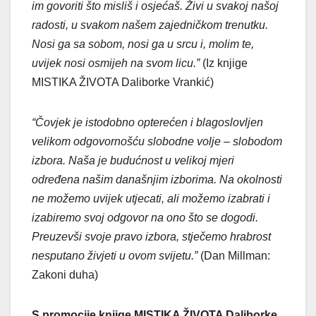
im govoriti što misliš i osjećaš. Živi u svakoj našoj
radosti, u svakom našem zajedničkom trenutku.
Nosi ga sa sobom, nosi ga u srcu i, molim te,
uvijek nosi osmijeh na svom licu.”
(Iz knjige
MISTIKA ŽIVOTA Daliborke Vrankić)
“Čovjek je istodobno opterećen i blagoslovljen
velikom odgovornošću slobodne volje – slobodom
izbora. Naša je budućnost u velikoj mjeri
određena našim današnjim izborima. Na okolnosti
ne možemo uvijek utjecati, ali možemo izabrati i
izabiremo svoj odgovor na ono što se dogodi.
Preuzevši svoje pravo izbora, stječemo hrabrost
nesputano živjeti u ovom svijetu.”
(Dan Millman:
Zakoni duha)
S promocije knjige MISTIKA ŽIVOTA Daliborke