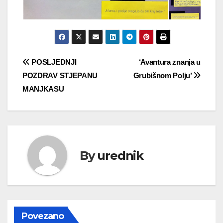
Navigacija
POSLJEDNJI
‘Avantura znanja u
POZDRAV STJEPANU
Grubišnom Polju’
objava
MANJKASU
By
urednik
Povezano