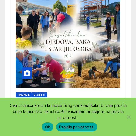
NAJAVE
VIJESTI
Svjetski dan djedova, baka i
Ova stranica koristi kolačiće [eng.cookies] kako bi vam pružila
bolje korisničko iskustvo.Prihvaćanjem pristajete na pravila
starijih osoba
privatnosti.
Ok
Pravila privatnosti
26. SRPNJA 2026.
UREDNIK