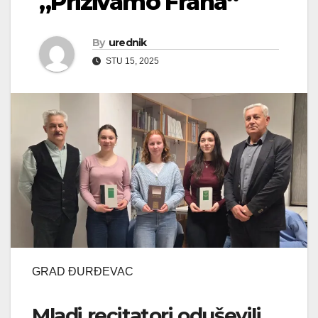
„Prizivamo Frana“
By
urednik
STU 15, 2025
GRAD ĐURĐEVAC
Mladi recitatori oduševili