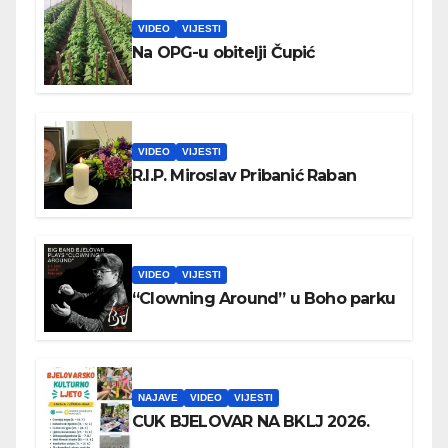
VIDEO
VIJESTI
Na OPG-u obitelji Čupić
VIDEO
VIJESTI
R.I.P. Miroslav Pribanić Raban
VIDEO
VIJESTI
“Clowning Around” u Boho parku
NAJAVE
VIDEO
VIJESTI
CUK BJELOVAR NA BKLJ 2026.