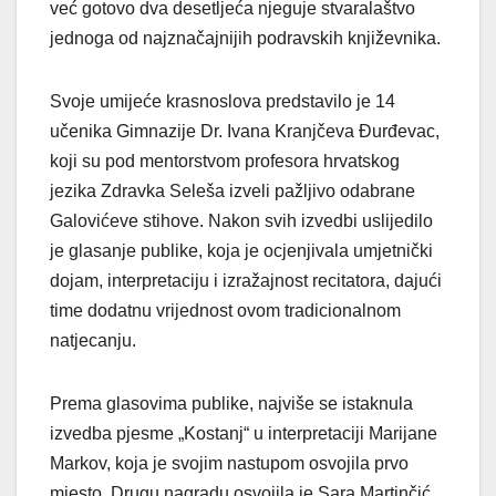
već gotovo dva desetljeća njeguje stvaralaštvo
jednoga od najznačajnijih podravskih književnika.
Svoje umijeće krasnoslova predstavilo je 14
učenika Gimnazije Dr. Ivana Kranjčeva Đurđevac,
koji su pod mentorstvom profesora hrvatskog
jezika Zdravka Seleša izveli pažljivo odabrane
Galovićeve stihove. Nakon svih izvedbi uslijedilo
je glasanje publike, koja je ocjenjivala umjetnički
dojam, interpretaciju i izražajnost recitatora, dajući
time dodatnu vrijednost ovom tradicionalnom
natjecanju.
Prema glasovima publike, najviše se istaknula
izvedba pjesme „Kostanj“ u interpretaciji Marijane
Markov, koja je svojim nastupom osvojila prvo
mjesto. Drugu nagradu osvojila je Sara Martinčić