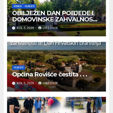
VIDEO
VIJESTI
OBILJEŽEN DAN POBJEDE I
DOMOVINSKE ZAHVALNOSTI
TE DAN HRVATSKIH
KOL 5, 2026
UREDNIK
BRANITELJA
VIJESTI
Općina Rovišće čestita . . .
KOL 5, 2026
UREDNIK