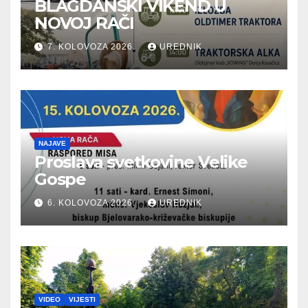
BLAGDANSKI VIKEND U
NOVOJ RAČI
7. KOLOVOZA 2026.
UREDNIK
NAJAVE
Proslava svetkovine Velike
Gospe
6. KOLOVOZA 2026.
UREDNIK
VIDEO
VIJESTI