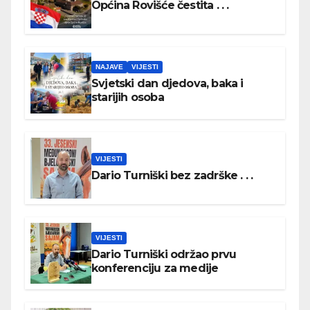
Općina Rovišće čestita . . .
NAJAVE
VIJESTI
Svjetski dan djedova, baka i
starijih osoba
VIJESTI
Dario Turniški bez zadrške . . .
VIJESTI
Dario Turniški održao prvu
konferenciju za medije