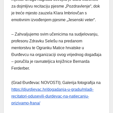
za dojmljivu recitaciju pjesme „Pozdravlenje“, dok
je treće mjesto zauzela Klara Imbriovčan s
emotivnim izvođenjem pjesme „Jesenski veter“.
– Zahvaljujemo svim učenicima na sudjelovanju,
profesoru Zdravku Selešu na predanom
mentorstvu te Ogranku Matice hrvatske u
Đurđevcu na organizaciji ovog vrijednog događaja
– poručila je ravnateljica knjižnice Bernarda
Ferderber.
(Grad Đurđevac NOVOSTI); Galerija fotografija na
https://djurdjevac.hr/dogadanja-u-gradu/mladi-
recitatori-odusevili-durdevac-na-natjecanju-
prizivamo-frana/