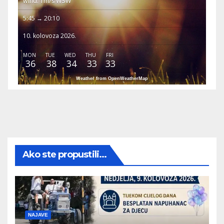
wind: 1m/s WSW
5:45 → 20:10
10. kolovoza 2026.
MON
TUE
WED
THU
FRI
36
38
34
33
33
Weather from OpenWeatherMap
Ako ste propustili...
NAJAVE