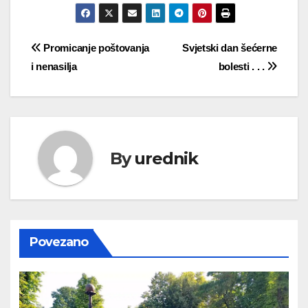
Navigacija
Promicanje poštovanja
Svjetski dan šećerne
i nenasilja
bolesti . . .
objava
By
urednik
Povezano