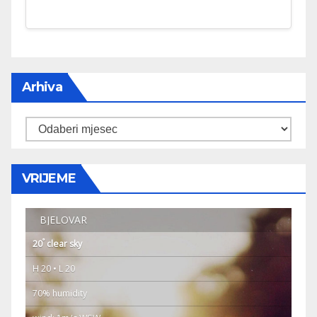
Arhiva
Arhiva
VRIJEME
BJELOVAR
°
20
clear sky
H 20 • L 20
70% humidity