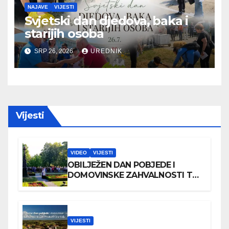
NAJAVE
VIJESTI
Svjetski dan djedova, baka i
starijih osoba
SRP 26, 2026
UREDNIK
Vijesti
VIDEO
VIJESTI
OBILJEŽEN DAN POBJEDE I
DOMOVINSKE ZAHVALNOSTI TE
DAN HRVATSKIH BRANITELJA
VIJESTI