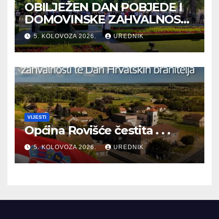
OBILJEŽEN DAN POBJEDE I
DOMOVINSKE ZAHVALNOSTI
TE DAN HRVATSKIH
5. KOLOVOZA 2026.
UREDNIK
BRANITELJA
VIJESTI
Općina Rovišće čestita . . .
5. KOLOVOZA 2026.
UREDNIK