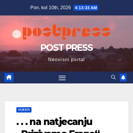
Skip
Pon. kol 10th, 2026
4:13:34 AM
to
content
POST PRESS
Neovisni portal
VIJESTI
. . . na natjecanju