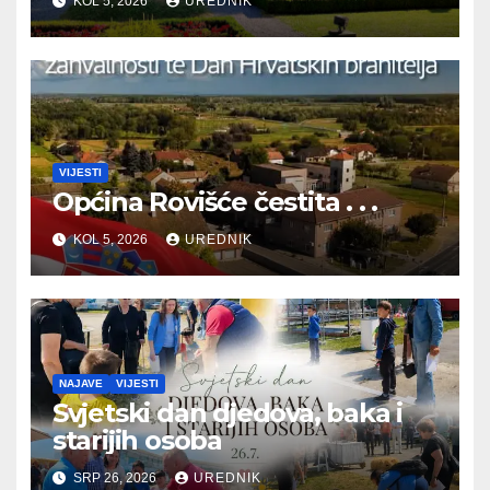
KOL 5, 2026
UREDNIK
BRANITELJA
VIJESTI
Općina Rovišće čestita . . .
KOL 5, 2026
UREDNIK
NAJAVE
VIJESTI
Svjetski dan djedova, baka i
starijih osoba
SRP 26, 2026
UREDNIK