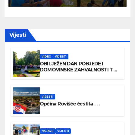
Vijesti
VIDEO
VIJESTI
OBILJEŽEN DAN POBJEDE I
DOMOVINSKE ZAHVALNOSTI TE
DAN HRVATSKIH BRANITELJA
VIJESTI
Općina Rovišće čestita . . .
NAJAVE
VIJESTI