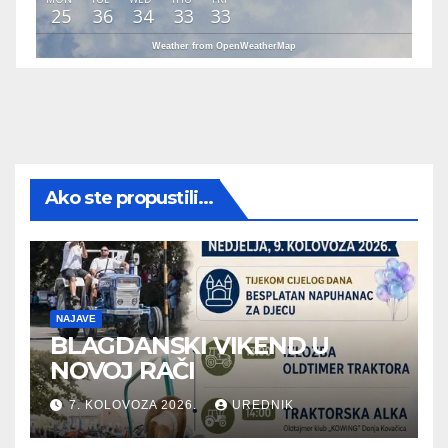
25
36
34
33
33
Weather from OpenWeatherMap
Ako ste propustili...
NAJAVE
BLAGDANSKI VIKEND U
NOVOJ RAČI
7. KOLOVOZA 2026.
UREDNIK