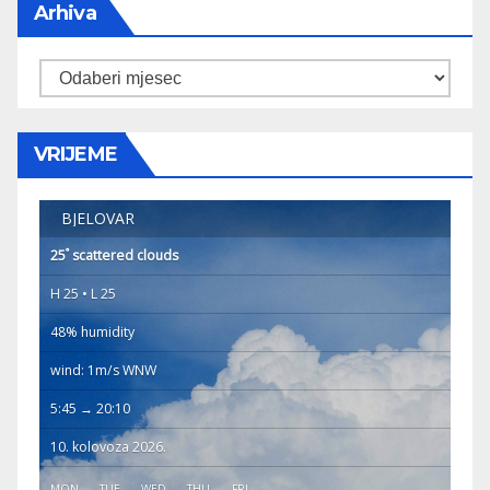
Arhiva
Arhiva
VRIJEME
BJELOVAR
°
25
scattered clouds
H 25 • L 25
48% humidity
wind: 1m/s WNW
5:45 → 20:10
10. kolovoza 2026.
MON
TUE
WED
THU
FRI