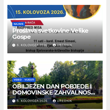
NAJAVE
Proslava svetkovine Velike
Gospe
6. KOLOVOZA 2026.
UREDNIK
VIDEO
VIJESTI
OBILJEŽEN DAN POBJEDE I
DOMOVINSKE ZAHVALNOSTI
TE DAN HRVATSKIH
5. KOLOVOZA 2026.
UREDNIK
BRANITELJA