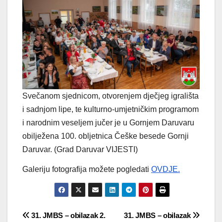
Svečanom sjednicom, otvorenjem dječjeg igrališta
i sadnjom lipe, te kulturno-umjetničkim programom
i narodnim veseljem jučer je u Gornjem Daruvaru
obilježena 100. obljetnica Češke besede Gornji
Daruvar. (Grad Daruvar VIJESTI)
Galeriju fotografija možete pogledati
OVDJE.
Navigacija
31. JMBS – obilazak 2.
31. JMBS – obilazak