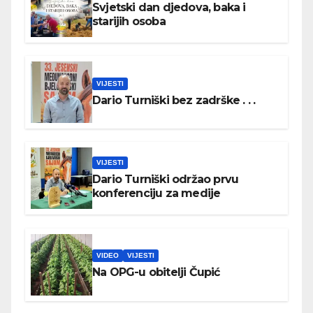
Svjetski dan djedova, baka i
starijih osoba
VIJESTI
Dario Turniški bez zadrške . . .
VIJESTI
Dario Turniški održao prvu
konferenciju za medije
VIDEO
VIJESTI
Na OPG-u obitelji Čupić