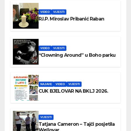
VIDEO
VIJESTI
R.I.P. Miroslav Pribanić Raban
VIDEO
VIJESTI
“Clowning Around” u Boho parku
NAJAVE
VIDEO
VIJESTI
CUK BJELOVAR NA BKLJ 2026.
VIJESTI
Tatjana Cameron – Tajči posjetila
Wellovar