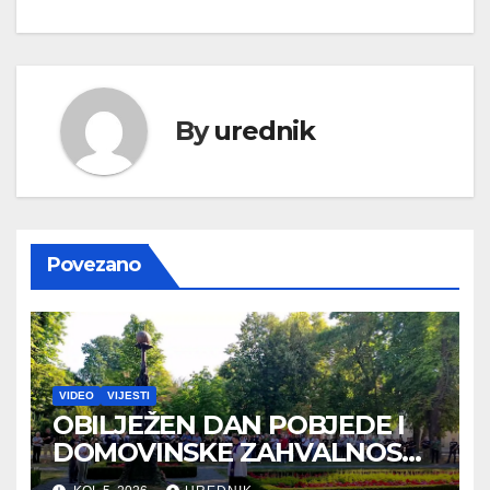
objava
By
urednik
Povezano
VIDEO
VIJESTI
OBILJEŽEN DAN POBJEDE I
DOMOVINSKE ZAHVALNOSTI
TE DAN HRVATSKIH