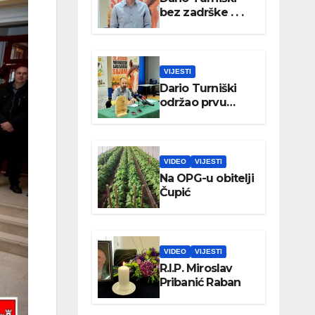
bez zadrške . . .
VIJESTI
Dario Turniški
održao prvu
konferenciju za
medije
VIDEO
VIJESTI
Na OPG-u obitelji
Čupić
VIDEO
VIJESTI
R.I.P. Miroslav
Pribanić Raban