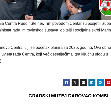
nja Centra Rudolf Steiner. Tim povodom Centar su posjetili žup
istar rada, mirovinskog sustava, obitelji i socijalne skrbi Marin
 obnovu Centra, čiji se početak planira za 2025. godinu. Ova obn
 uvjeta rada Centra, koji već desetljećima igra ključnu ulogu u
)
GRADSKI MUZEJ DAROVAO KOMBI . .