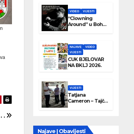
VIDEO
VIJESTI
“Clowning
Around” u Boho
an
parku
NAJAVE
VIDEO
VIJESTI
ova
CUK BJELOVAR
NA BKLJ 2026.
VIJESTI
Tatjana
Cameron – Tajči
posjetila
Wellovar
 .
Najave | Obavijesti