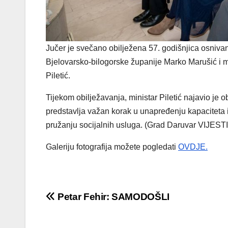
Jučer je svečano obilježena 57. godišnjica osniva
Bjelovarsko-bilogorske županije Marko Marušić i min
Piletić.
Tijekom obilježavanja, ministar Piletić najavio je
predstavlja važan korak u unapređenju kapaciteta i
pružanju socijalnih usluga. (Grad Daruvar VIJESTI
Galeriju fotografija možete pogledati
OVDJE.
Navigacija
Petar Fehir: SAMODOŠLI
objava