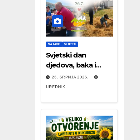
NAJAVE
VIJESTI
Svjetski dan
djedova, baka i
starijih osoba
26. SRPNJA 2026.
UREDNIK