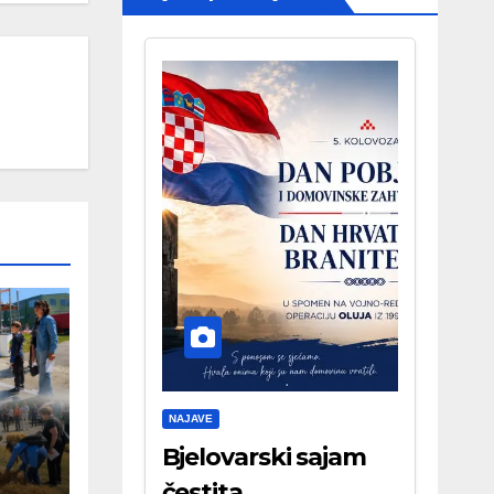
NAJAVE
Bjelovarski sajam
čestita . . .