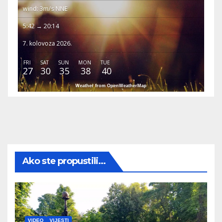
wind: 3m/s NNE
5:42 → 20:14
7. kolovoza 2026.
FRI
SAT
SUN
MON
TUE
27
30
35
38
40
Weather from OpenWeatherMap
Ako ste propustili...
VIDEO
VIJESTI