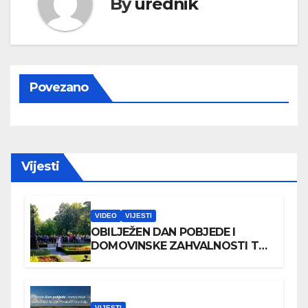
By
urednik
Povezano
Vijesti
VIDEO
VIJESTI
OBILJEŽEN DAN POBJEDE I
DOMOVINSKE ZAHVALNOSTI TE
DAN HRVATSKIH BRANITELJA
VIJESTI