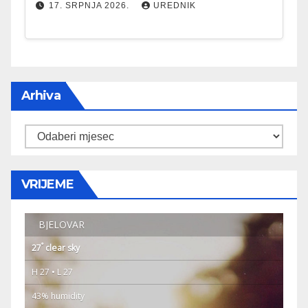
17. SRPNJA 2026.
UREDNIK
Arhiva
Arhiva
VRIJEME
BJELOVAR
°
27
clear sky
H 27 • L 27
43% humidity