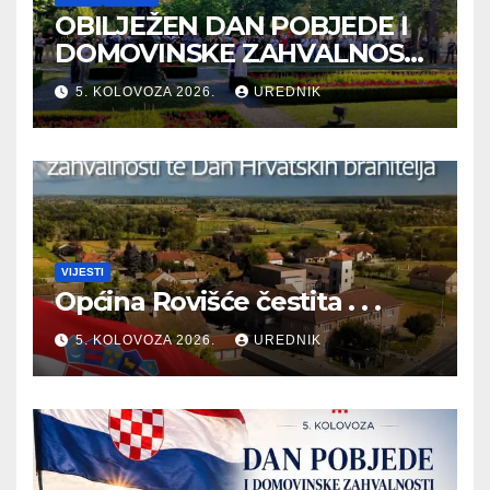
OBILJEŽEN DAN POBJEDE I
DOMOVINSKE ZAHVALNOSTI
TE DAN HRVATSKIH
5. KOLOVOZA 2026.
UREDNIK
BRANITELJA
VIJESTI
Općina Rovišće čestita . . .
5. KOLOVOZA 2026.
UREDNIK