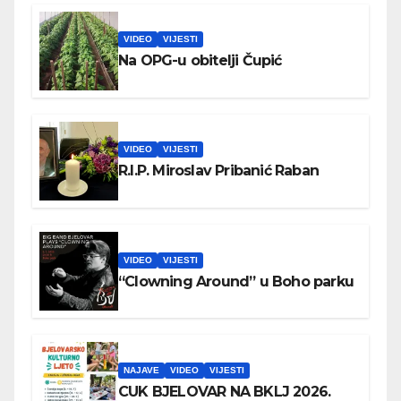
VIDEO
VIJESTI
Na OPG-u obitelji Čupić
VIDEO
VIJESTI
R.I.P. Miroslav Pribanić Raban
VIDEO
VIJESTI
“Clowning Around” u Boho parku
NAJAVE
VIDEO
VIJESTI
CUK BJELOVAR NA BKLJ 2026.