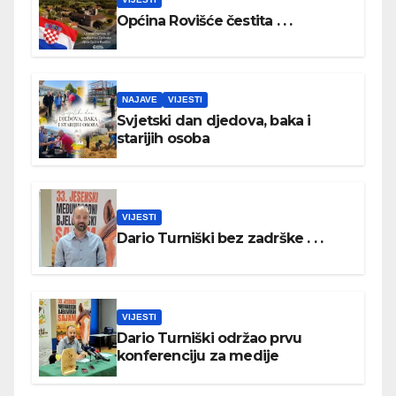
Općina Rovišće čestita . . .
NAJAVE
VIJESTI
Svjetski dan djedova, baka i
starijih osoba
VIJESTI
Dario Turniški bez zadrške . . .
VIJESTI
Dario Turniški održao prvu
konferenciju za medije