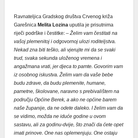
Ravnateljica Gradskog društva Crvenog križa
Garešnica
Melita Lozina
uputila je prisutnima
riječi podrške i čestitke:
– Želim vam čestitati na
vašoj plemenitoj i odgovornoj ulozi roditeljstva.
Nekad zna biti teško, ali vjerujte mi da se svaki
trud, svaka sekunda uloženog vremena i
angažmana vrati, jer djeca to pamte. Govorim vam
iz osobnog iskustva. Želim vam da vaše bebe
budu zdrave, da budu plemenite, humane,
pametne, školovane, naravno s prebivalištem na
području Općine Berek, a ako ne općine barem
naše županije, da ne odete daleko. I želim vam da
se vidimo, možda ne iduće godine u ovom
sastavu, ali za godinu-dvije, što znači da ćete opet
imati prinove. One nas oplemenjuju. One ostaju