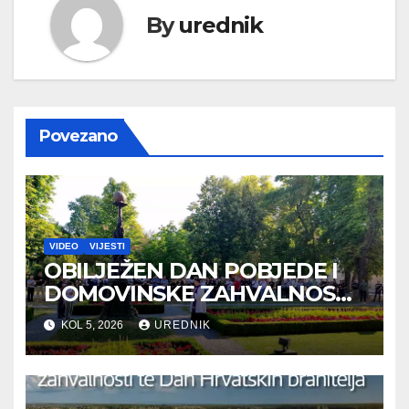
By
urednik
Povezano
VIDEO
VIJESTI
OBILJEŽEN DAN POBJEDE I
DOMOVINSKE ZAHVALNOSTI
TE DAN HRVATSKIH
KOL 5, 2026
UREDNIK
BRANITELJA