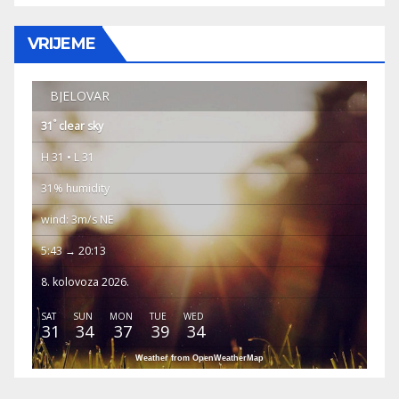
VRIJEME
BJELOVAR
°
31
clear sky
H 31 • L 31
31% humidity
wind: 3m/s NE
5:43 → 20:13
8. kolovoza 2026.
SAT
SUN
MON
TUE
WED
31
34
37
39
34
Weather from OpenWeatherMap