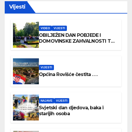
Vijesti
VIDEO
VIJESTI
OBILJEŽEN DAN POBJEDE I
DOMOVINSKE ZAHVALNOSTI TE
DAN HRVATSKIH BRANITELJA
VIJESTI
Općina Rovišće čestita . . .
NAJAVE
VIJESTI
Svjetski dan djedova, baka i
starijih osoba