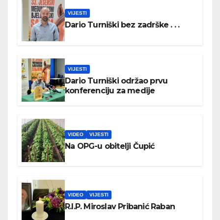
VIJESTI
Dario Turniški bez zadrške . . .
VIJESTI
Dario Turniški održao prvu
konferenciju za medije
VIDEO
VIJESTI
Na OPG-u obitelji Čupić
VIDEO
VIJESTI
R.I.P. Miroslav Pribanić Raban