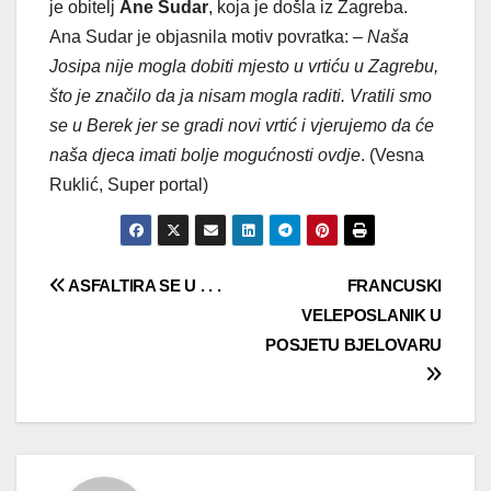
je obitelj
Ane Sudar
, koja je došla iz Zagreba.
Ana Sudar je objasnila motiv povratka:
– Naša
Josipa nije mogla dobiti mjesto u vrtiću u Zagrebu,
što je značilo da ja nisam mogla raditi. Vratili smo
se u Berek jer se gradi novi vrtić i vjerujemo da će
naša djeca imati bolje mogućnosti ovdje
. (Vesna
Ruklić, Super portal)
Navigacija
ASFALTIRA SE U . . .
FRANCUSKI
VELEPOSLANIK U
objava
POSJETU BJELOVARU