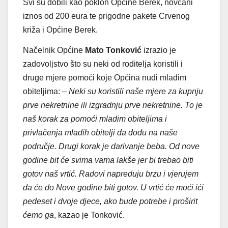
Svi su dobili kao poklon Općine Berek, novčani
iznos od 200 eura te prigodne pakete Crvenog
križa i Općine Berek.
Načelnik Općine
Mato Tonković
izrazio je
zadovoljstvo što su neki od roditelja koristili i
druge mjere pomoći koje Općina nudi mladim
obiteljima:
– Neki su koristili naše mjere za kupnju
prve nekretnine ili izgradnju prve nekretnine. To je
naš korak za pomoći mladim obiteljima i
privlačenja mladih obitelji da dođu na naše
područje. Drugi korak je darivanje beba. Od nove
godine bit će svima vama lakše jer bi trebao biti
gotov naš vrtić. Radovi napreduju brzu i vjerujem
da će do Nove godine biti gotov. U vrtić će moći ići
pedeset i dvoje djece, ako bude potrebe i proširit
ćemo ga
, kazao je Tonković.