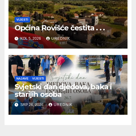
VIJESTI
Općina Rovišće čestita . . .
KOL 5, 2026
UREDNIK
NAJAVE
VIJESTI
Svjetski dan djedova, baka i
starijih osoba
SRP 26, 2026
UREDNIK