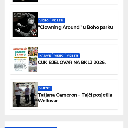
VIDEO
VIJESTI
“Clowning Around” u Boho parku
NAJAVE
VIDEO
VIJESTI
CUK BJELOVAR NA BKLJ 2026.
VIJESTI
Tatjana Cameron – Tajči posjetila
Wellovar