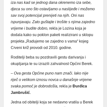
iza nas kad se jednog dana okrenemo iza sebe,
djeca su ono što ostavljamo u naslijeđe i možemo
sav svoj potencijal prenijeti na njih. Oni nas
ispunjavaju. Zato guštajte i trošite s njima zajedno
vrijeme i budite dobro,
rekla je Lozina koja je
dodala kako su poklon paketi realizirani u sklopu
projekta „Radujemo se zajedno s vama“ kojeg
Crveni križ provodi od 2010. godine.
Roditelji beba su pozdravili gestu darivanja i
okupljanja te su izrazili zahvalnost Općini Berek.
– Ova gesta Općine puno nam znači. Iako nije
riječ o velikom iznosu novca u današnje vrijeme
svaka pomoć je dobrodošla,
rekla je
Đurđica
Jambrušić
.
Jedna od obitelji koja se nedavno vratila u Berek