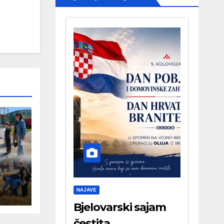
NAJAVE
Bjelovarski sajam
čestita . . .