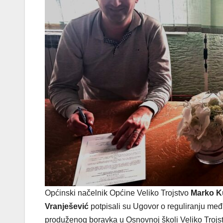
Općinski načelnik Općine Veliko Trojstvo
Marko K
Vranješević
potpisali su Ugovor o reguliranju me
produženog boravka u Osnovnoj školi Veliko Trojs