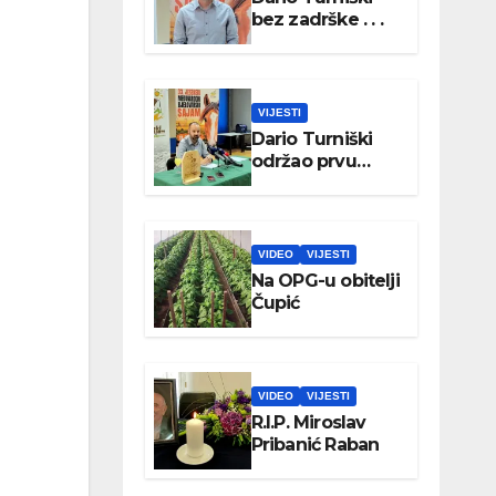
bez zadrške . . .
VIJESTI
Dario Turniški
održao prvu
konferenciju za
medije
VIDEO
VIJESTI
Na OPG-u obitelji
Čupić
VIDEO
VIJESTI
R.I.P. Miroslav
Pribanić Raban