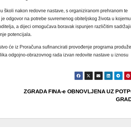
 školi nakon redovne nastave, s organiziranom prehranom te
 je odgovor na potrebe suvremenog obiteljskog života u kojemu
ditelja, a dijeci omogućava boravak ispunjen različitim sadržaj
anje potencijala.
tvo će iz Proračuna sufinancirati provođenje programa produž
ika odgojno-obrazovnog rada izvan redovite nastave u iznosu
ZGRADA FINA-e OBNOVLJENA UZ POT
GRA