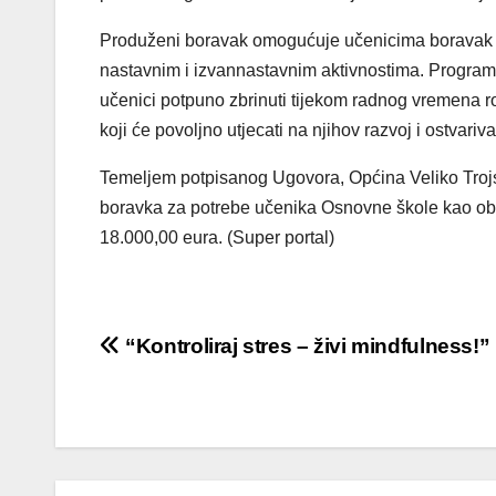
Produženi boravak omogućuje učenicima boravak u
nastavnim i izvannastavnim aktivnostima. Program
učenici potpuno zbrinuti tijekom radnog vremena ro
koji će povoljno utjecati na njihov razvoj i ostvariv
Temeljem potpisanog Ugovora, Općina Veliko Trojs
boravka za potrebe učenika Osnovne škole kao obl
18.000,00 eura. (Super portal)
Navigacija
“Kontroliraj stres – živi mindfulness!”
objava