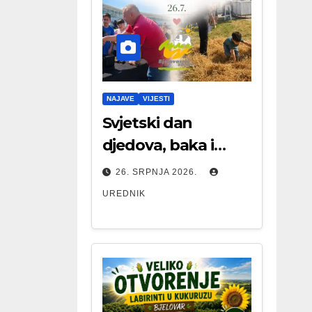
NAJAVE
VIJESTI
Svjetski dan
djedova, baka i
starijih osoba
26. SRPNJA 2026.
UREDNIK