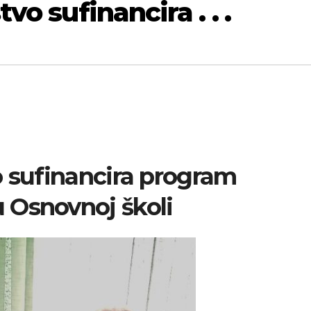
vo sufinancira . . .
o sufinancira program
 Osnovnoj školi