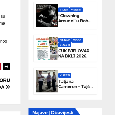
VIDEO
VIJESTI
“Clowning
 su
Around” u Boho
ima
parku
NAJAVE
VIDEO
enog
VIJESTI
CUK BJELOVAR
NA BKLJ 2026.
VIJESTI
PORU
Tatjana
Cameron – Tajči
DA
posjetila
Wellovar
Najave | Obavijesti