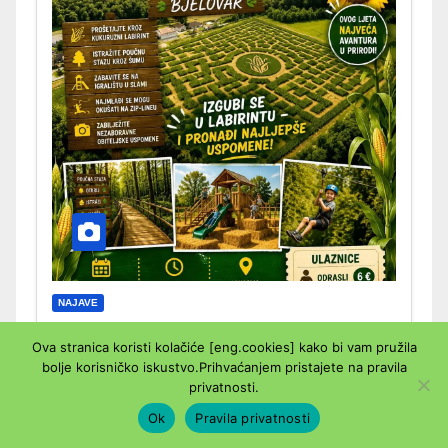
NAJAVE
LABIRINTI U KUKURUZU
Ova stranica koristi kolačiće [eng.cookies] kako bi vam pružila
bolje korisničko iskustvo.Prihvaćanjem pristajete na pravila
22. SRPNJA 2026.
UREDNIK
privatnosti.
Ok
Pravila privatnosti