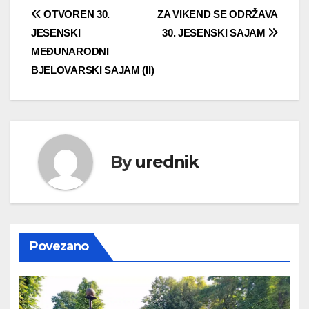
Navigacija
OTVOREN 30.
ZA VIKEND SE ODRŽAVA
JESENSKI
30. JESENSKI SAJAM
objava
MEĐUNARODNI
BJELOVARSKI SAJAM (II)
By
urednik
Povezano