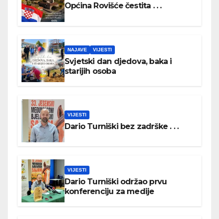
Općina Rovišće čestita . . .
NAJAVE
VIJESTI
Svjetski dan djedova, baka i
starijih osoba
VIJESTI
Dario Turniški bez zadrške . . .
VIJESTI
Dario Turniški održao prvu
konferenciju za medije