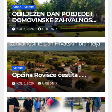
VIDEO
VIJESTI
OBILJEŽEN DAN POBJEDE I
DOMOVINSKE ZAHVALNOSTI
TE DAN HRVATSKIH
KOL 5, 2026
UREDNIK
BRANITELJA
VIJESTI
Općina Rovišće čestita . . .
KOL 5, 2026
UREDNIK