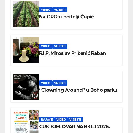
VIDEO
VIJESTI
Na OPG-u obitelji Čupić
VIDEO
VIJESTI
R.I.P. Miroslav Pribanić Raban
VIDEO
VIJESTI
“Clowning Around” u Boho parku
NAJAVE
VIDEO
VIJESTI
CUK BJELOVAR NA BKLJ 2026.