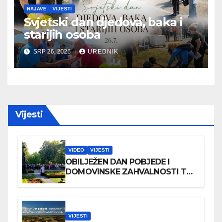
NAJAVE
VIJESTI
Svjetski dan djedova, baka i
starijih osoba
SRP 26, 2026
UREDNIK
Vijesti
VIDEO
VIJESTI
OBILJEŽEN DAN POBJEDE I
DOMOVINSKE ZAHVALNOSTI TE
DAN HRVATSKIH BRANITELJA
VIJESTI