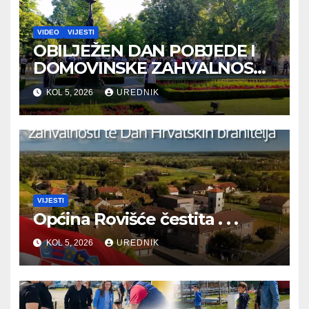
VIDEO
VIJESTI
OBILJEŽEN DAN POBJEDE I
DOMOVINSKE ZAHVALNOSTI
TE DAN HRVATSKIH
KOL 5, 2026
UREDNIK
BRANITELJA
VIJESTI
Općina Rovišće čestita . . .
KOL 5, 2026
UREDNIK