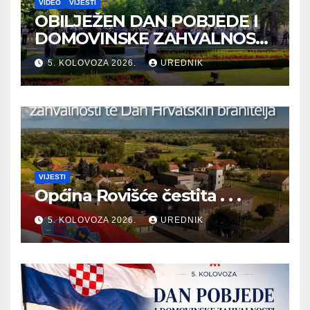
VIDEO
VIJESTI
OBILJEŽEN DAN POBJEDE I
DOMOVINSKE ZAHVALNOSTI
TE DAN HRVATSKIH
5. KOLOVOZA 2026.
UREDNIK
BRANITELJA
VIJESTI
Općina Rovišće čestita . . .
5. KOLOVOZA 2026.
UREDNIK