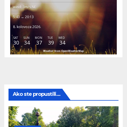
wind: 3m/s NE
5:43 → 20:13
8. kolovoza 2026.
SAT
SUN
MON
TUE
WED
30
34
37
39
34
Weather from OpenWeatherMap
Ako ste propustili...