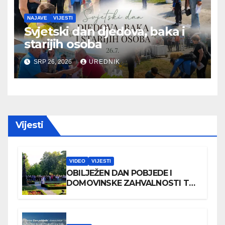
NAJAVE
VIJESTI
Svjetski dan djedova, baka i
starijih osoba
SRP 26, 2026
UREDNIK
Vijesti
VIDEO
VIJESTI
OBILJEŽEN DAN POBJEDE I
DOMOVINSKE ZAHVALNOSTI TE
DAN HRVATSKIH BRANITELJA