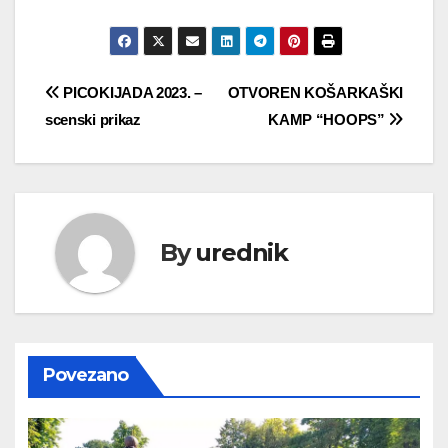
Navigacija
PICOKIJADA 2023. –
OTVOREN KOŠARKAŠKI
scenski prikaz
KAMP “HOOPS”
objava
By
urednik
Povezano