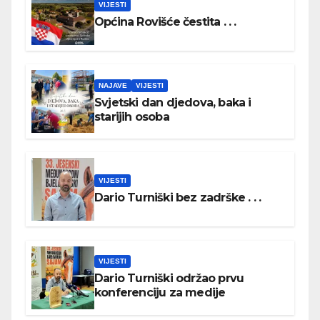
VIJESTI
Općina Rovišće čestita . . .
NAJAVE
VIJESTI
Svjetski dan djedova, baka i
starijih osoba
VIJESTI
Dario Turniški bez zadrške . . .
VIJESTI
Dario Turniški održao prvu
konferenciju za medije