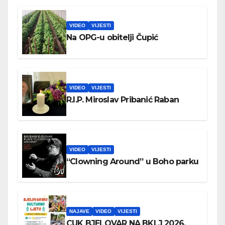
VIDEO
VIJESTI
Na OPG-u obitelji Čupić
VIDEO
VIJESTI
R.I.P. Miroslav Pribanić Raban
VIDEO
VIJESTI
“Clowning Around” u Boho parku
NAJAVE
VIDEO
VIJESTI
CUK BJELOVAR NA BKLJ 2026.