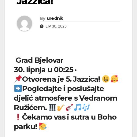
Jazzica!
By
urednik
LIP 30, 2023
Grad Bjelovar
30. lipnja u 00:25 ·
Otvorena je 5. Jazzica!
Pogledajte i poslušajte
djelić atmosfere s Vedranom
Ružićem.
Čekamo vas i sutra u Boho
parku!