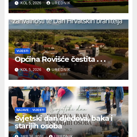
KOL 5, 2026
UREDNIK
BRANITELJA
VIJESTI
Općina Rovišće čestita . . .
KOL 5, 2026
UREDNIK
NAJAVE
VIJESTI
Svjetski dan djedova, baka i
starijih osoba
SRP 26, 2026
UREDNIK