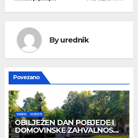
objava
By
urednik
Povezano
VIDEO
VIJESTI
OBILJEŽEN DAN POBJEDE I
DOMOVINSKE ZAHVALNOSTI
TE DAN HRVATSKIH