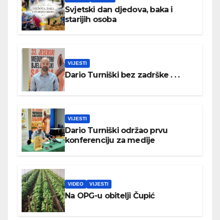
Svjetski dan djedova, baka i
starijih osoba
VIJESTI
Dario Turniški bez zadrške . . .
VIJESTI
Dario Turniški održao prvu
konferenciju za medije
VIDEO
VIJESTI
Na OPG-u obitelji Čupić