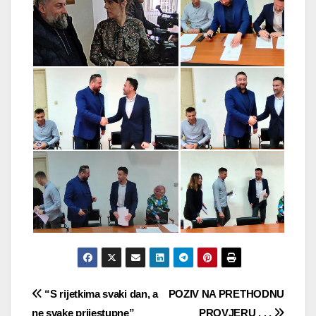
Navigacija
“S rijetkima svaki dan, a
POZIV NA PRETHODNU
ne svake prijestupne”
PROVJERU . . .