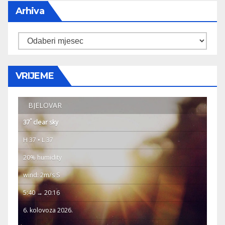
Arhiva
Arhiva
VRIJEME
BJELOVAR
°
37
clear sky
H 37 • L 37
20% humidity
wind: 2m/s S
5:40 → 20:16
6. kolovoza 2026.