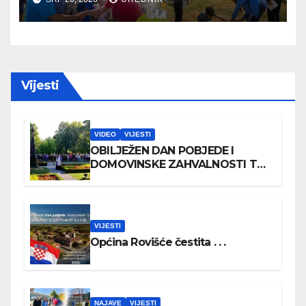
Vijesti
VIDEO
VIJESTI
OBILJEŽEN DAN POBJEDE I
DOMOVINSKE ZAHVALNOSTI TE
DAN HRVATSKIH BRANITELJA
VIJESTI
Općina Rovišće čestita . . .
NAJAVE
VIJESTI