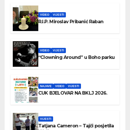
VIDEO
VIJESTI
R.I.P. Miroslav Pribanić Raban
VIDEO
VIJESTI
“Clowning Around” u Boho parku
NAJAVE
VIDEO
VIJESTI
CUK BJELOVAR NA BKLJ 2026.
VIJESTI
Tatjana Cameron – Tajči posjetila