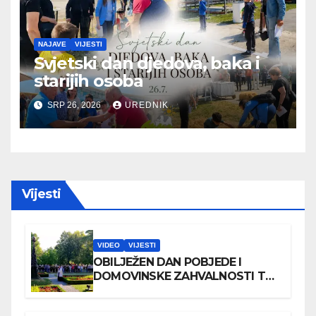
NAJAVE
VIJESTI
Svjetski dan djedova, baka i
starijih osoba
SRP 26, 2026
UREDNIK
Vijesti
VIDEO
VIJESTI
OBILJEŽEN DAN POBJEDE I
DOMOVINSKE ZAHVALNOSTI TE
DAN HRVATSKIH BRANITELJA