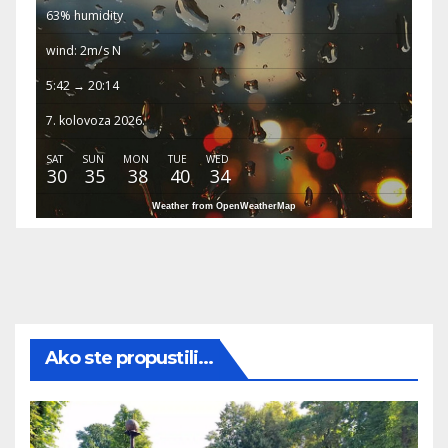
63% humidity
wind: 2m/s N
5:42 → 20:14
7. kolovoza 2026.
SAT
SUN
MON
TUE
WED
30
35
38
40
34
Weather from OpenWeatherMap
Ako ste propustili...