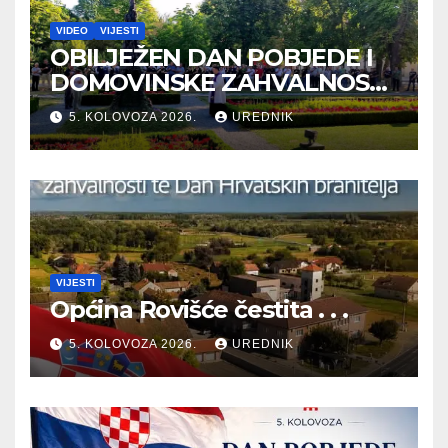
VIDEO
VIJESTI
OBILJEŽEN DAN POBJEDE I
DOMOVINSKE ZAHVALNOSTI
TE DAN HRVATSKIH
5. KOLOVOZA 2026.
UREDNIK
BRANITELJA
VIJESTI
Općina Rovišće čestita . . .
5. KOLOVOZA 2026.
UREDNIK