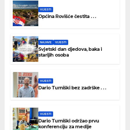
VIJESTI
Općina Rovišće čestita . . .
NAJAVE
VIJESTI
Svjetski dan djedova, baka i
starijih osoba
VIJESTI
Dario Turniški bez zadrške . . .
VIJESTI
Dario Turniški održao prvu
konferenciju za medije