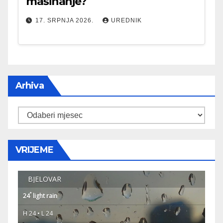
mašinanje?
17. SRPNJA 2026.
UREDNIK
Arhiva
Arhiva
VRIJEME
BJELOVAR
°
24
light rain
H 24 • L 24