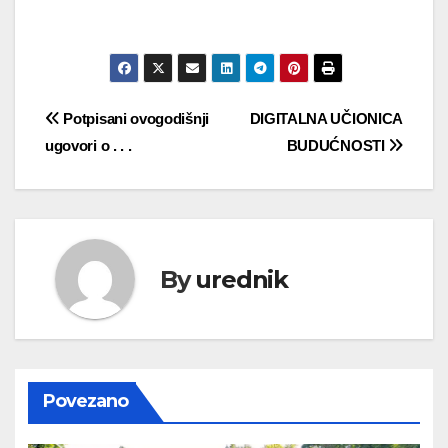
Navigacija
Potpisani ovogodišnji
DIGITALNA UČIONICA
ugovori o . . .
BUDUĆNOSTI
objava
By
urednik
Povezano