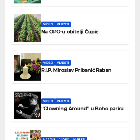
VIDEO
VIJESTI
Na OPG-u obitelji Čupić
VIDEO
VIJESTI
R.I.P. Miroslav Pribanić Raban
VIDEO
VIJESTI
“Clowning Around” u Boho parku
NAJAVE
VIDEO
VIJESTI