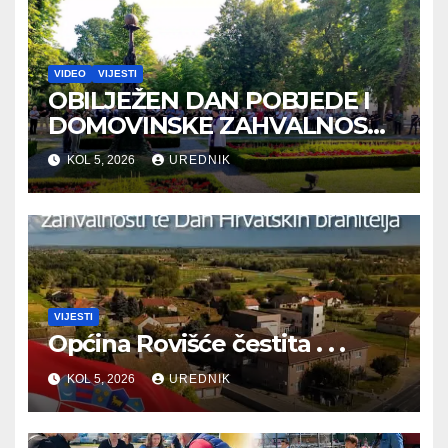
VIDEO
VIJESTI
OBILJEŽEN DAN POBJEDE I
DOMOVINSKE ZAHVALNOSTI
TE DAN HRVATSKIH
KOL 5, 2026
UREDNIK
BRANITELJA
VIJESTI
Općina Rovišće čestita . . .
KOL 5, 2026
UREDNIK