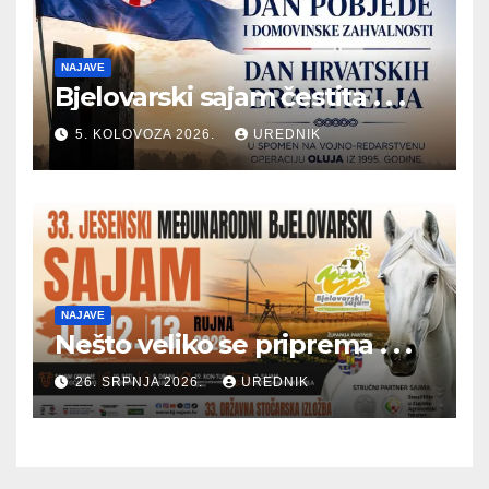
NAJAVE
Bjelovarski sajam čestita . . .
5. KOLOVOZA 2026.
UREDNIK
NAJAVE
Nešto veliko se priprema . . .
26. SRPNJA 2026.
UREDNIK