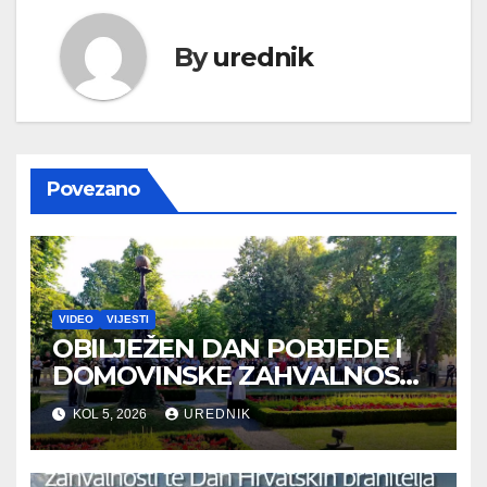
By
urednik
Povezano
VIDEO
VIJESTI
OBILJEŽEN DAN POBJEDE I
DOMOVINSKE ZAHVALNOSTI
TE DAN HRVATSKIH
KOL 5, 2026
UREDNIK
BRANITELJA