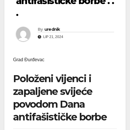
antifašističke borbe . .
.
By
urednik
LIP 21, 2024
Grad Đurđevac
Položeni vijenci i
zapaljene svijeće
povodom Dana
antifašističke borbe