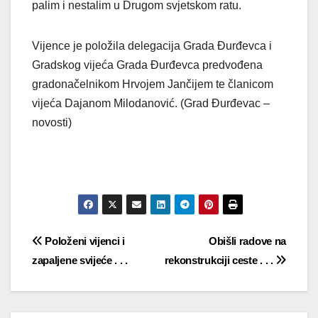
palim i nestalim u Drugom svjetskom ratu.
Vijence je položila delegacija Grada Đurđevca i
Gradskog vijeća Grada Đurđevca predvođena
gradonačelnikom Hrvojem Jančijem te članicom
vijeća Dajanom Milodanović. (Grad Đurđevac –
novosti)
Navigacija
Položeni vijenci i
Obišli radove na
zapaljene svijeće . . .
rekonstrukciji ceste . . .
objava