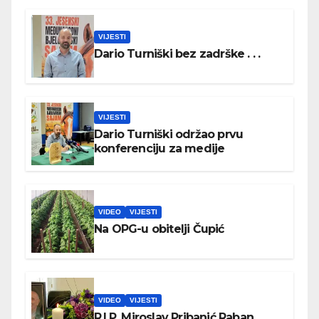
VIJESTI
Dario Turniški bez zadrške . . .
VIJESTI
Dario Turniški održao prvu
konferenciju za medije
VIDEO
VIJESTI
Na OPG-u obitelji Čupić
VIDEO
VIJESTI
R.I.P. Miroslav Pribanić Raban