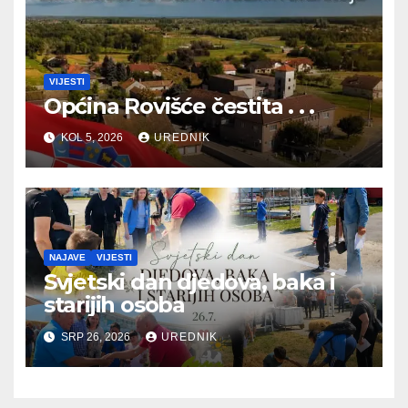
VIJESTI
Općina Rovišće čestita . . .
KOL 5, 2026
UREDNIK
NAJAVE
VIJESTI
Svjetski dan djedova, baka i
starijih osoba
SRP 26, 2026
UREDNIK