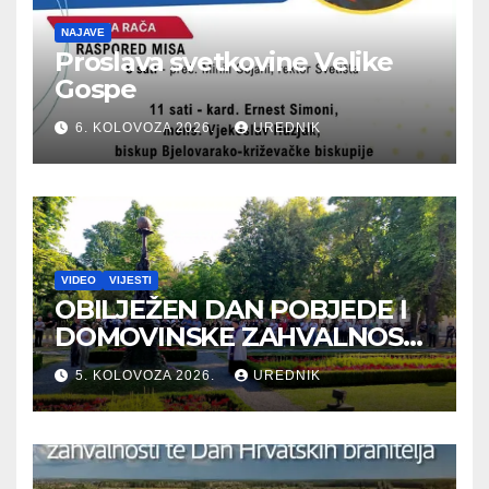
NAJAVE
Proslava svetkovine Velike
Gospe
6. KOLOVOZA 2026.
UREDNIK
VIDEO
VIJESTI
OBILJEŽEN DAN POBJEDE I
DOMOVINSKE ZAHVALNOSTI
TE DAN HRVATSKIH
5. KOLOVOZA 2026.
UREDNIK
BRANITELJA