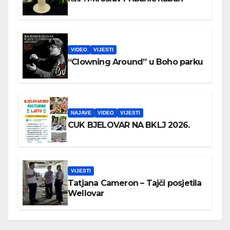
VIDEO
VIJESTI
“Clowning Around” u Boho parku
NAJAVE
VIDEO
VIJESTI
CUK BJELOVAR NA BKLJ 2026.
VIJESTI
Tatjana Cameron – Tajči posjetila
Wellovar