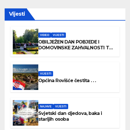
Vijesti
VIDEO
VIJESTI
OBILJEŽEN DAN POBJEDE I
DOMOVINSKE ZAHVALNOSTI TE
DAN HRVATSKIH BRANITELJA
VIJESTI
Općina Rovišće čestita . . .
NAJAVE
VIJESTI
Svjetski dan djedova, baka i
starijih osoba