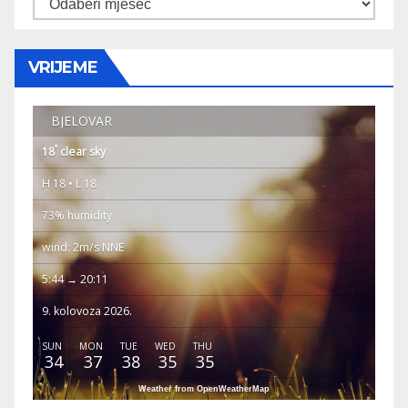
Arhiva
VRIJEME
BJELOVAR
°
18
clear sky
H 18 • L 18
73% humidity
wind: 2m/s NNE
5:44 → 20:11
9. kolovoza 2026.
SUN
MON
TUE
WED
THU
34
37
38
35
35
Weather from OpenWeatherMap