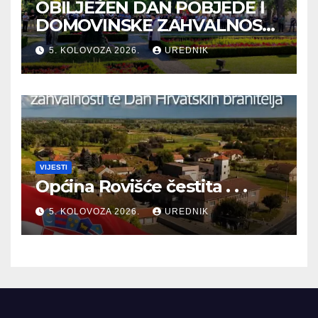
OBILJEŽEN DAN POBJEDE I
DOMOVINSKE ZAHVALNOSTI
TE DAN HRVATSKIH
5. KOLOVOZA 2026.
UREDNIK
BRANITELJA
VIJESTI
Općina Rovišće čestita . . .
5. KOLOVOZA 2026.
UREDNIK