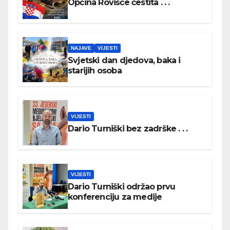
Općina Rovišće čestita . . .
NAJAVE
VIJESTI
Svjetski dan djedova, baka i
starijih osoba
VIJESTI
Dario Turniški bez zadrške . . .
VIJESTI
Dario Turniški održao prvu
konferenciju za medije