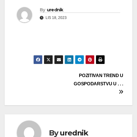
By
urednik
LIS 18, 2023
Navigacija
POZITIVAN TREND U
GOSPODARSTVU U . . .
objava
By
urednik