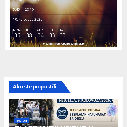
5:45 → 20:10
10. kolovoza 2026.
MON
TUE
WED
THU
FRI
36
38
34
33
33
Weather from OpenWeatherMap
Ako ste propustili...
NAJAVE