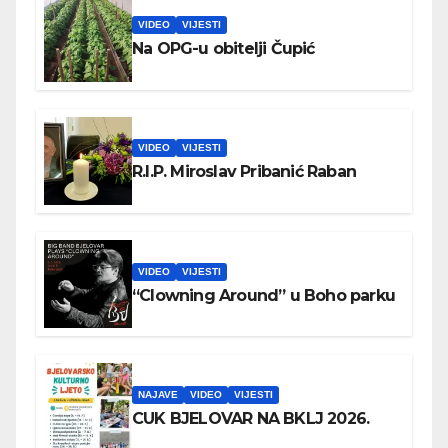
VIDEO
VIJESTI
Na OPG-u obitelji Čupić
VIDEO
VIJESTI
R.I.P. Miroslav Pribanić Raban
VIDEO
VIJESTI
“Clowning Around” u Boho parku
NAJAVE
VIDEO
VIJESTI
CUK BJELOVAR NA BKLJ 2026.