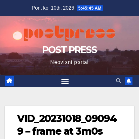
Skip
Pon. kol 10th, 2026
5:45:46 AM
to
content
POST PRESS
Neovisni portal
VID_20231018_09094
9 – frame at 3m0s