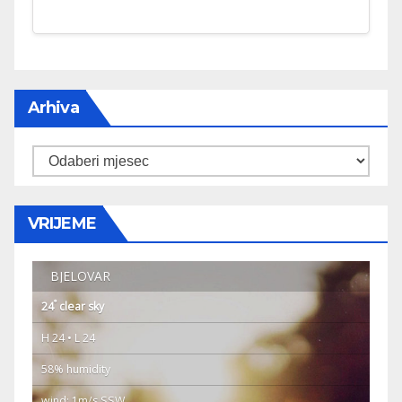
Arhiva
Arhiva
VRIJEME
BJELOVAR
°
24
clear sky
H 24 • L 24
58% humidity
wind: 1m/s SSW