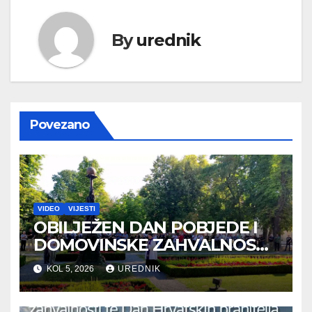
By
urednik
Povezano
VIDEO
VIJESTI
OBILJEŽEN DAN POBJEDE I
DOMOVINSKE ZAHVALNOSTI
TE DAN HRVATSKIH
KOL 5, 2026
UREDNIK
BRANITELJA