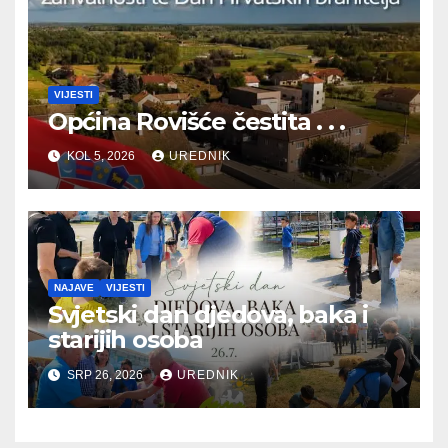
VIJESTI
Općina Rovišće čestita . . .
KOL 5, 2026
UREDNIK
NAJAVE
VIJESTI
Svjetski dan djedova, baka i
starijih osoba
SRP 26, 2026
UREDNIK