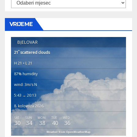
Arhiva
VRIJEME
BJELOVAR
°
21
scattered clouds
H 21 • L 21
87% humidity
wind: 3m/s N
5:43 → 20:13
8. kolovoza 2026.
SAT
SUN
MON
TUE
WED
30
34
38
40
36
Weather from OpenWeatherMap