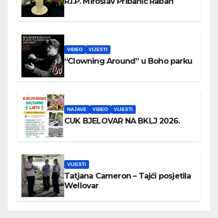
R.I.P. Miroslav Pribanić Raban
VIDEO
VIJESTI
“Clowning Around” u Boho parku
NAJAVE
VIDEO
VIJESTI
CUK BJELOVAR NA BKLJ 2026.
VIJESTI
Tatjana Cameron – Tajči posjetila
Wellovar