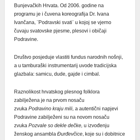
Bunjevačkih Hrvata. Od 2006. godine na
programu je i čuvena koreografija Dr. Ivana
Ivančana, ¨Podravski svati¨ u kojoj se vjerno
čuvaju svatovske pjesme, plesovi i običaji
Podravine.
Društvo posjeduje vlastiti fundus narodnih nošnji,
a u tamburaški instrumentarij uvode tradicijska
glazbala: samicu, dude, gajde i cimbal.
Raznolikost hrvatskog plesnog folklora
zabilježena je na prvom nosaču
zvuka
Podravino
kraju
mili,
a autentični napjevi
Podravine zabilježeni su na novom nosaču
zvuka
Pozvale so dekle dečke,
u izvođenju
ženskog ansambla
Đurđevčice
, koje su i dobitnice