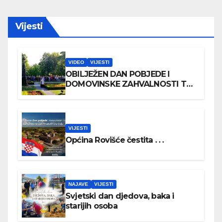
Vijesti
VIDEO
VIJESTI
OBILJEŽEN DAN POBJEDE I
DOMOVINSKE ZAHVALNOSTI TE
DAN HRVATSKIH BRANITELJA
VIJESTI
Općina Rovišće čestita . . .
NAJAVE
VIJESTI
Svjetski dan djedova, baka i
starijih osoba