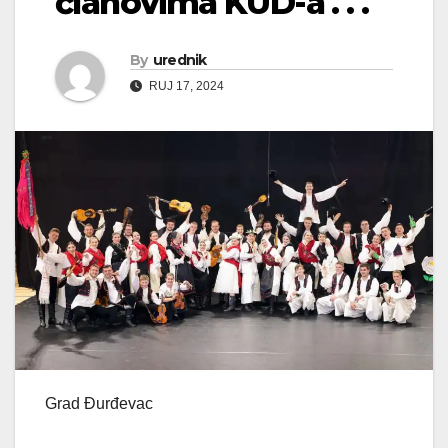
članovima KUD-a . . .
By
urednik
RUJ 17, 2024
Grad Đurđevac