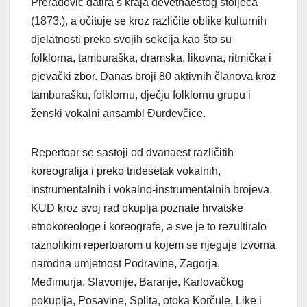
Preradović datira s kraja devetnaestog stoljeća
(1873.), a očituje se kroz različite oblike kulturnih
djelatnosti preko svojih sekcija kao što su
folklorna, tamburaška, dramska, likovna, ritmička i
pjevački zbor. Danas broji 80 aktivnih članova kroz
tamburašku, folklornu, dječju folklornu grupu i
ženski vokalni ansambl Đurđevčice.
Repertoar se sastoji od dvanaest različitih
koreografija i preko tridesetak vokalnih,
instrumentalnih i vokalno-instrumentalnih brojeva.
KUD kroz svoj rad okuplja poznate hrvatske
etnokoreologe i koreografe, a sve je to rezultiralo
raznolikim repertoarom u kojem se njeguje izvorna
narodna umjetnost Podravine, Zagorja,
Međimurja, Slavonije, Baranje, Karlovačkog
pokuplja, Posavine, Splita, otoka Korčule, Like i