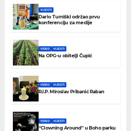
VIJESTI
Dario Turniški održao prvu
konferenciju za medije
VIDEO
VIJESTI
Na OPG-u obitelji Čupić
VIDEO
VIJESTI
R.I.P. Miroslav Pribanić Raban
VIDEO
VIJESTI
“Clowning Around” u Boho parku