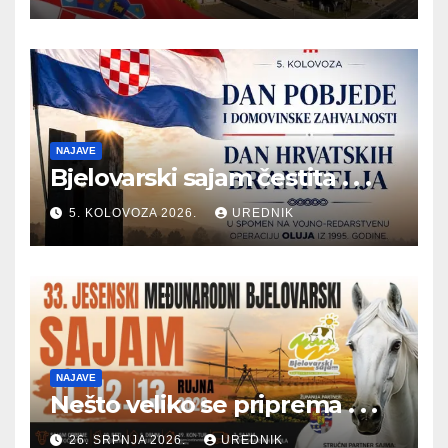
NAJAVE
Bjelovarski sajam čestita . . .
5. KOLOVOZA 2026.
UREDNIK
NAJAVE
Nešto veliko se priprema . . .
26. SRPNJA 2026.
UREDNIK