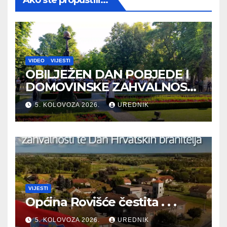
VIDEO
VIJESTI
OBILJEŽEN DAN POBJEDE I
DOMOVINSKE ZAHVALNOSTI
TE DAN HRVATSKIH
5. KOLOVOZA 2026.
UREDNIK
BRANITELJA
VIJESTI
Općina Rovišće čestita . . .
5. KOLOVOZA 2026.
UREDNIK