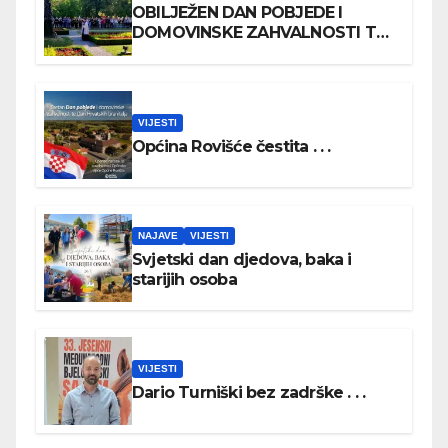
OBILJEŽEN DAN POBJEDE I
DOMOVINSKE ZAHVALNOSTI TE
DAN HRVATSKIH BRANITELJA
VIJESTI
Općina Rovišće čestita . . .
NAJAVE
VIJESTI
Svjetski dan djedova, baka i
starijih osoba
VIJESTI
Dario Turniški bez zadrške . . .