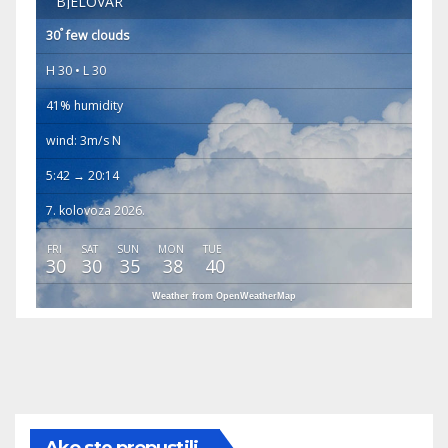
BJELOVAR
°
30
few clouds
H 30 • L 30
41% humidity
wind: 3m/s N
5:42 → 20:14
7. kolovoza 2026.
FRI
SAT
SUN
MON
TUE
30
30
35
38
40
Weather from OpenWeatherMap
Ako ste propustili...