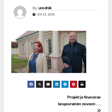
By
urednik
SVI 14, 2025
Navigacija
Projekt je financiran
bespovratnim novcem . . .
objava