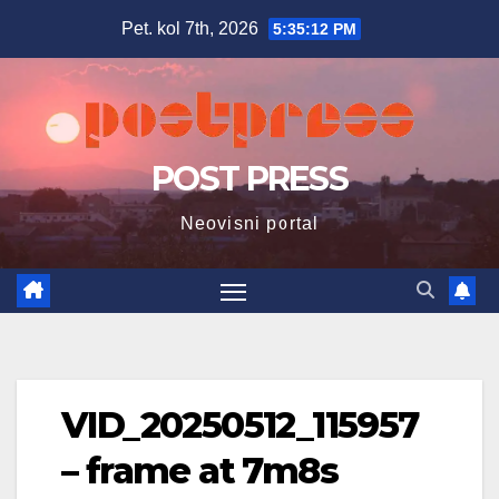
Skip
Pet. kol 7th, 2026
5:35:13 PM
to
content
POST PRESS
Neovisni portal
VID_20250512_115957
– frame at 7m8s