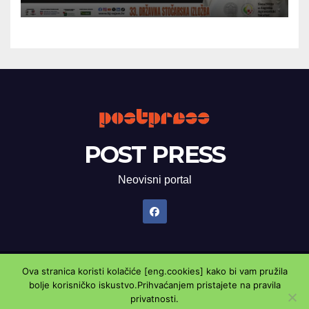
POST PRESS
Neovisni portal
Ova stranica koristi kolačiće [eng.cookies] kako bi vam pružila
Proudly powered by WordPress
|
Theme: Newsup by
Themeansar
.
bolje korisničko iskustvo.Prihvaćanjem pristajete na pravila
privatnosti.