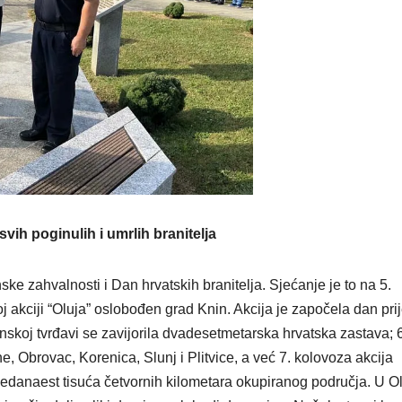
svih poginulih i umrlih branitelja
ke zahvalnosti i Dan hrvatskih branitelja. Sjećanje je to na 5.
 akciji “Oluja” oslobođen grad Knin. Akcija je započela dan prij
nskoj tvrđavi se zavijorila dvadesetmetarska hrvatska zastava; 6
, Obrovac, Korenica, Slunj i Plitvice, a već 7. kolovoza akcija
jedanaest tisuća četvornih kilometara okupiranog područja. U Ol