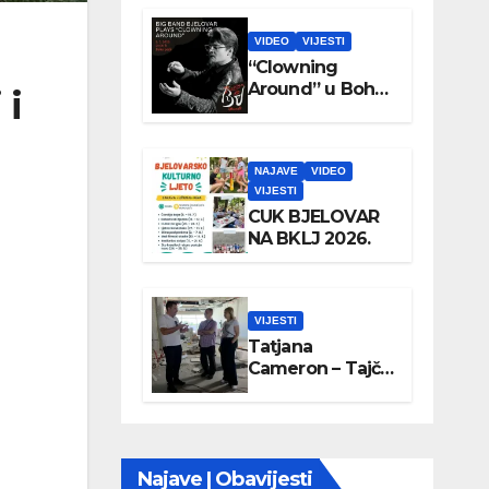
VIDEO
VIJESTI
“Clowning
Around” u Boho
 i
parku
NAJAVE
VIDEO
VIJESTI
CUK BJELOVAR
NA BKLJ 2026.
VIJESTI
Tatjana
Cameron – Tajči
posjetila
Wellovar
Najave | Obavijesti