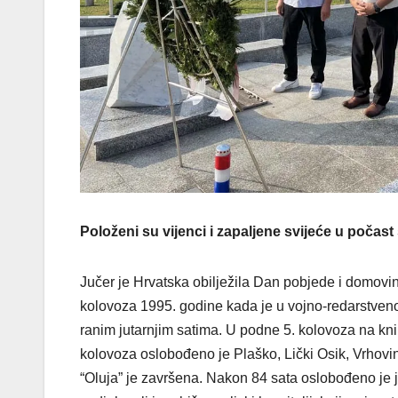
Položeni su vijenci i zapaljene svijeće u počast 
Jučer je Hrvatska obilježila Dan pobjede i domovins
kolovoza 1995. godine kada je u vojno-redarstvenoj
ranim jutarnjim satima. U podne 5. kolovoza na kni
kolovoza oslobođeno je Plaško, Lički Osik, Vrhovine
“Oluja” je završena. Nakon 84 sata oslobođeno je 