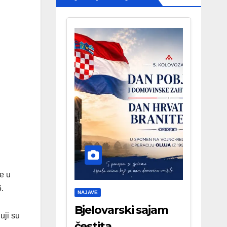
e u
.
NAJAVE
Bjelovarski sajam
uji su
čestita . . .