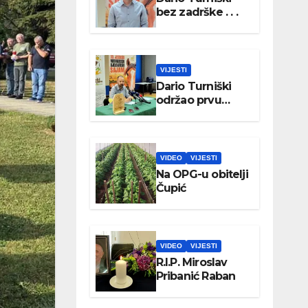
bez zadrške . . .
VIJESTI
Dario Turniški
održao prvu
konferenciju za
medije
VIDEO
VIJESTI
Na OPG-u obitelji
Čupić
VIDEO
VIJESTI
R.I.P. Miroslav
Pribanić Raban