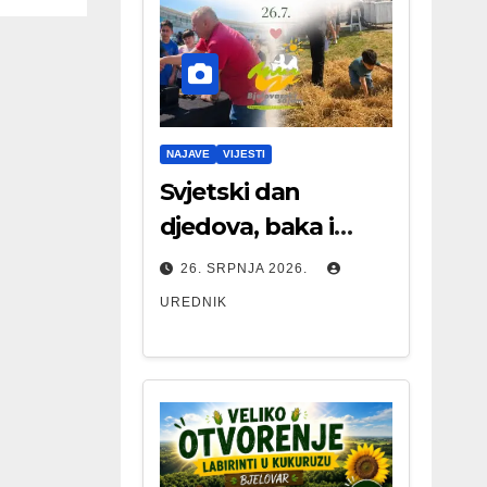
NAJAVE
VIJESTI
Svjetski dan
djedova, baka i
starijih osoba
26. SRPNJA 2026.
UREDNIK