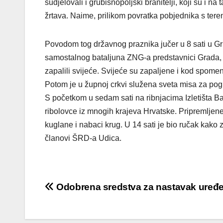
sudjelovali i grubišnopoljski branitelji, koji su i n
žrtava. Naime, prilikom povratka pobjednika s tere
Povodom tog državnog praznika jučer u 8 sati u Gr
samostalnog bataljuna ZNG-a predstavnici Grada, M
zapalili svijeće. Svijeće su zapaljene i kod spome
Potom je u župnoj crkvi služena sveta misa za pogin
S početkom u sedam sati na ribnjacima Izletišta Ba
ribolovce iz mnogih krajeva Hrvatske. Pripremljene 
kuglane i nabaci krug. U 14 sati je bio ručak kako z
članovi ŠRD-a Udica.
Navigacija
Odobrena sredstva za nastavak uređenj
objava