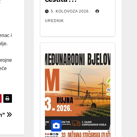
z
5. KOLOVOZA 2026.
UREDNIK
enac i
lje.
brojne
seće
om”