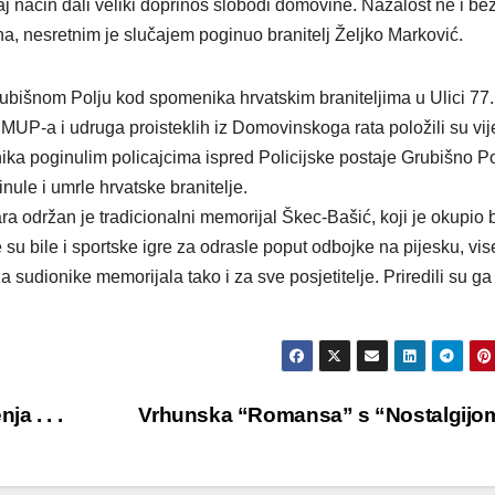
a taj način dali veliki doprinos slobodi domovine. Nažalost ne i be
na, nesretnim je slučajem poginuo branitelj Željko Marković.
ubišnom Polju kod spomenika hrvatskim braniteljima u Ulici 77.
UP-a i udruga proisteklih iz Domovinskoga rata položili su vij
nika poginulim policajcima ispred Policijske postaje Grubišno Po
ule i umrle hrvatske branitelje.
ra održan je tradicionalni memorijal Škec-Bašić, koji je okupio 
su bile i sportske igre za odrasle poput odbojke na pijesku, vi
a sudionike memorijala tako i za sve posjetitelje. Priredili su ga
a . . .
Vrhunska “Romansa” s “Nostalgij