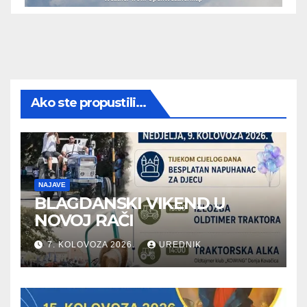
Ako ste propustili...
NAJAVE
BLAGDANSKI VIKEND U
NOVOJ RAČI
7. KOLOVOZA 2026.
UREDNIK