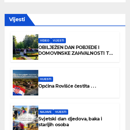
Vijesti
VIDEO
VIJESTI
OBILJEŽEN DAN POBJEDE I
DOMOVINSKE ZAHVALNOSTI TE
DAN HRVATSKIH BRANITELJA
VIJESTI
Općina Rovišće čestita . . .
NAJAVE
VIJESTI
Svjetski dan djedova, baka i
starijih osoba