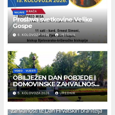
NAJAVE
Proslava svetkovine Velike
Gospe
6. KOLOVOZA 2026.
UREDNIK
VIDEO
VIJESTI
OBILJEŽEN DAN POBJEDE I
DOMOVINSKE ZAHVALNOSTI
TE DAN HRVATSKIH
5. KOLOVOZA 2026.
UREDNIK
BRANITELJA