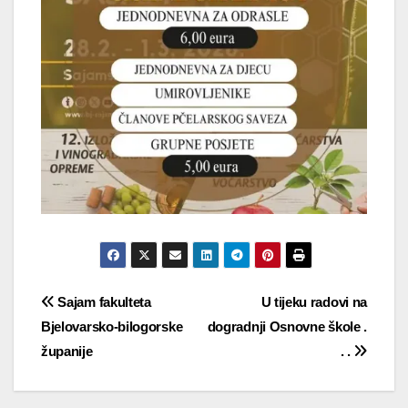
Navigacija
Sajam fakulteta
U tijeku radovi na
Bjelovarsko-bilogorske
dogradnji Osnovne škole .
objava
županije
. .