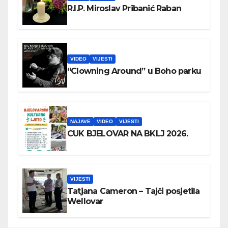
R.I.P. Miroslav Pribanić Raban
VIDEO
VIJESTI
“Clowning Around” u Boho parku
NAJAVE
VIDEO
VIJESTI
CUK BJELOVAR NA BKLJ 2026.
VIJESTI
Tatjana Cameron – Tajči posjetila
Wellovar