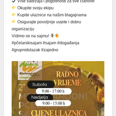
Više sadržaja i pogodnosti za sve članove
Okupite svoju ekipu
Kupite ulaznice na našim blagajnama
Osigurajte povoljnije uvjete i dobru
organizaciju
Vidimo se na sajmu!
#pčelarskisajam #sajam #događanja
#grupnidolazak #zajedno