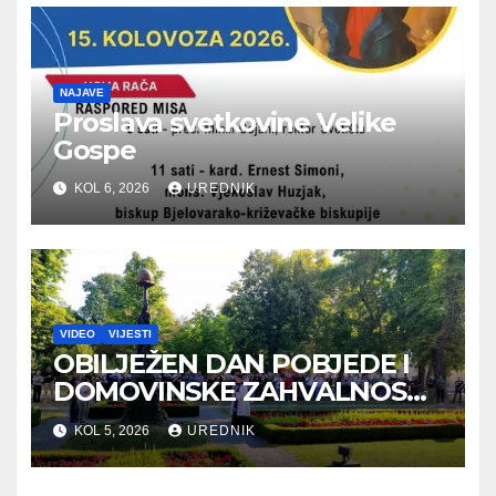
NAJAVE
Proslava svetkovine Velike
Gospe
KOL 6, 2026
UREDNIK
VIDEO
VIJESTI
OBILJEŽEN DAN POBJEDE I
DOMOVINSKE ZAHVALNOSTI
TE DAN HRVATSKIH
KOL 5, 2026
UREDNIK
BRANITELJA