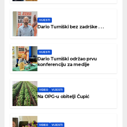
VIJESTI
Dario Turniški bez zadrške . . .
VIJESTI
Dario Turniški održao prvu
konferenciju za medije
VIDEO
VIJESTI
Na OPG-u obitelji Čupić
VIDEO
VIJESTI