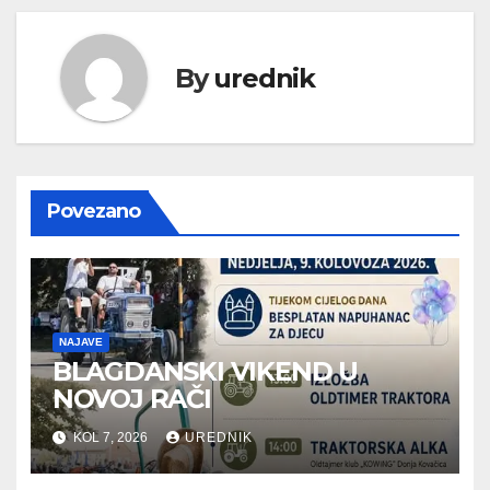
By
urednik
Povezano
NAJAVE
BLAGDANSKI VIKEND U
NOVOJ RAČI
KOL 7, 2026
UREDNIK