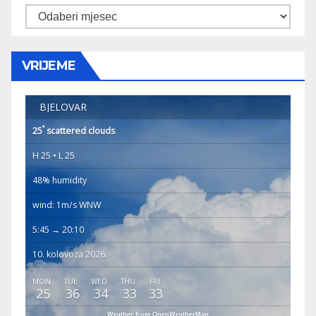
Arhiva
VRIJEME
BJELOVAR
°
25
scattered clouds
H 25 • L 25
48% humidity
wind: 1m/s WNW
5:45 → 20:10
10. kolovoza 2026.
MON
TUE
WED
THU
FRI
25
36
34
33
33
Weather from OpenWeatherMap