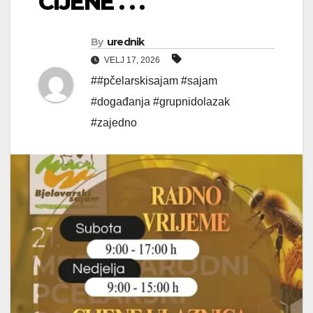
CIJENE . . .
By
urednik
VELJ 17, 2026
##pčelarskisajam #sajam
#događanja #grupnidolazak
#zajedno