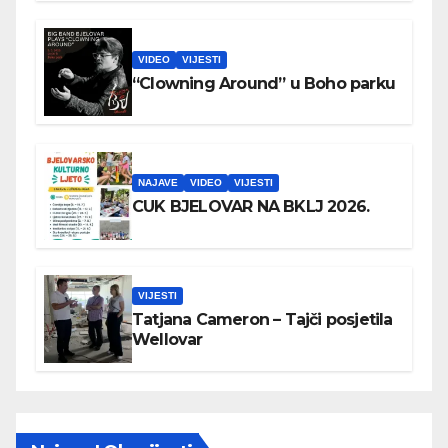
VIDEO
VIJESTI
“Clowning Around” u Boho parku
NAJAVE
VIDEO
VIJESTI
CUK BJELOVAR NA BKLJ 2026.
VIJESTI
Tatjana Cameron – Tajči posjetila
Wellovar