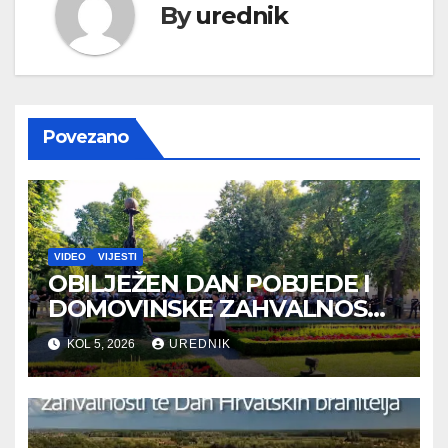
By
urednik
Povezano
VIDEO
VIJESTI
OBILJEŽEN DAN POBJEDE I
DOMOVINSKE ZAHVALNOSTI
TE DAN HRVATSKIH
KOL 5, 2026
UREDNIK
BRANITELJA