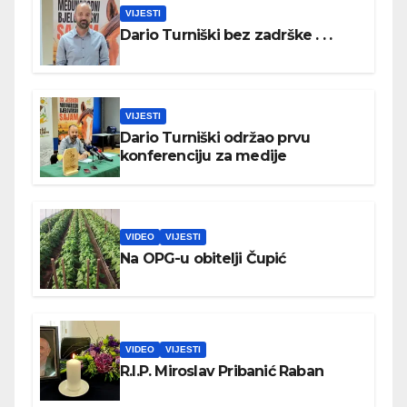
VIJESTI
Dario Turniški bez zadrške . . .
VIJESTI
Dario Turniški održao prvu
konferenciju za medije
VIDEO
VIJESTI
Na OPG-u obitelji Čupić
VIDEO
VIJESTI
R.I.P. Miroslav Pribanić Raban