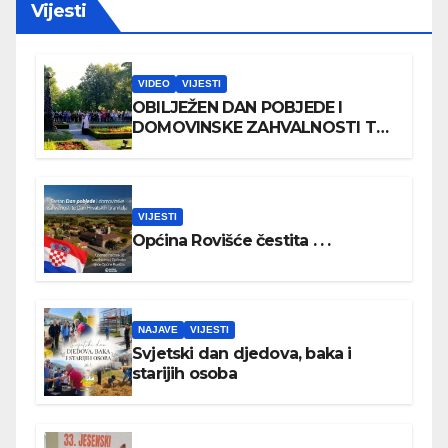
Vijesti
VIDEO
VIJESTI
OBILJEŽEN DAN POBJEDE I
DOMOVINSKE ZAHVALNOSTI TE
DAN HRVATSKIH BRANITELJA
VIJESTI
Općina Rovišće čestita . . .
NAJAVE
VIJESTI
Svjetski dan djedova, baka i
starijih osoba