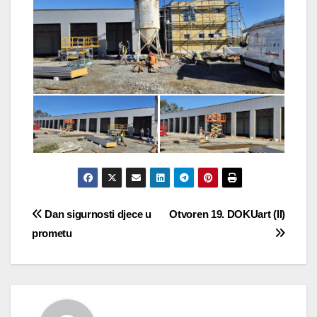
Navigacija
Dan sigurnosti djece u
Otvoren 19. DOKUart (II)
prometu
objava