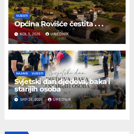
VIJESTI
Općina Rovišće čestita . . .
KOL 5, 2026
UREDNIK
NAJAVE
VIJESTI
Svjetski dan djedova, baka i
starijih osoba
SRP 26, 2026
UREDNIK