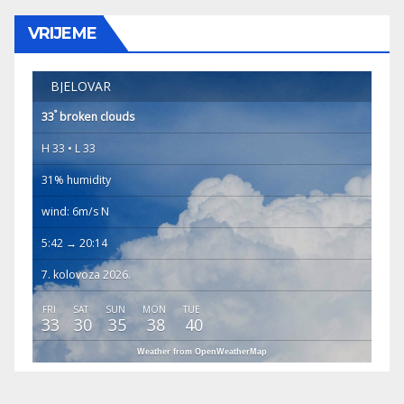
VRIJEME
BJELOVAR
°
33
broken clouds
H 33 • L 33
31% humidity
wind: 6m/s N
5:42 → 20:14
7. kolovoza 2026.
FRI
SAT
SUN
MON
TUE
33
30
35
38
40
Weather from OpenWeatherMap