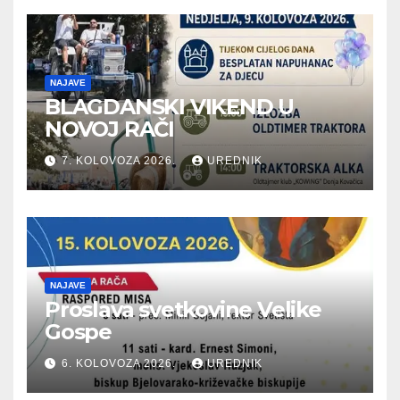
NAJAVE
BLAGDANSKI VIKEND U
NOVOJ RAČI
7. KOLOVOZA 2026.
UREDNIK
NAJAVE
Proslava svetkovine Velike
Gospe
6. KOLOVOZA 2026.
UREDNIK