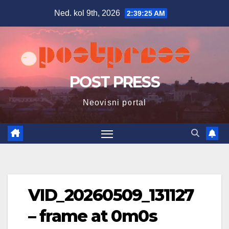
Skip
Ned. kol 9th, 2026
2:39:26 AM
to
content
POST PRESS
Neovisni portal
VID_20260509_131127
– frame at 0m0s