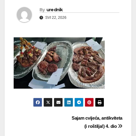
By
urednik
SVI 22, 2026
Navigacija
Sajam cvijeća, antikviteta
(i roštilja!) 4. dio
objava