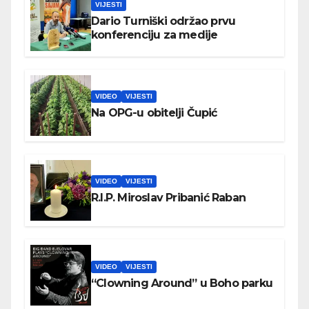
VIJESTI
Dario Turniški održao prvu
konferenciju za medije
VIDEO
VIJESTI
Na OPG-u obitelji Čupić
VIDEO
VIJESTI
R.I.P. Miroslav Pribanić Raban
VIDEO
VIJESTI
“Clowning Around” u Boho parku