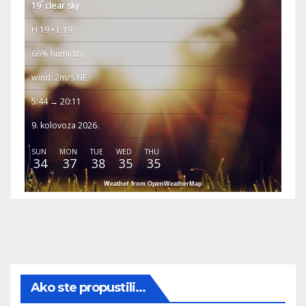
°
19
clear sky
H 19 • L 19
66% humidity
wind: 2m/s NE
5:44 → 20:11
9. kolovoza 2026.
SUN
MON
TUE
WED
THU
34
37
38
35
35
Weather from OpenWeatherMap
Ako ste propustili...