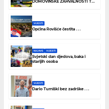
DOMOVINSKE ZAHVALNOSTI TE
DAN HRVATSKIH BRANITELJA
VIJESTI
Općina Rovišće čestita . . .
NAJAVE
VIJESTI
Svjetski dan djedova, baka i
starijih osoba
VIJESTI
Dario Turniški bez zadrške . . .