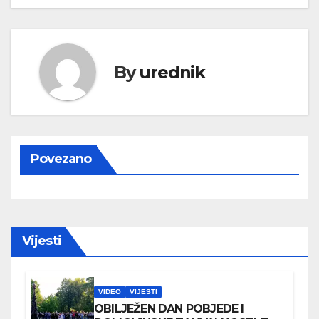
By
urednik
Povezano
Vijesti
VIDEO
VIJESTI
OBILJEŽEN DAN POBJEDE I