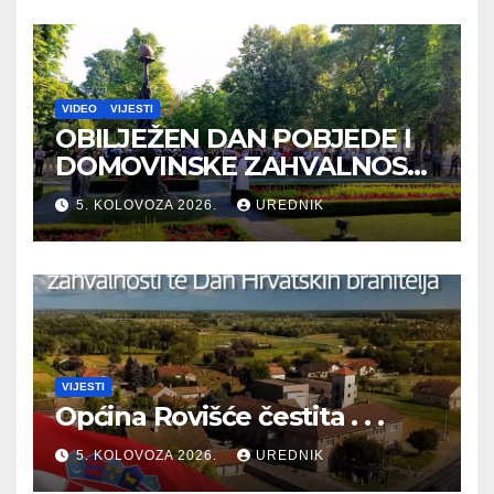
VIDEO
VIJESTI
OBILJEŽEN DAN POBJEDE I
DOMOVINSKE ZAHVALNOSTI
TE DAN HRVATSKIH
5. KOLOVOZA 2026.
UREDNIK
BRANITELJA
VIJESTI
Općina Rovišće čestita . . .
5. KOLOVOZA 2026.
UREDNIK