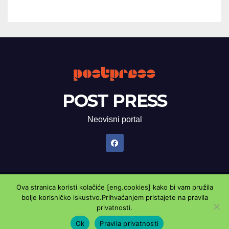
POST PRESS
Neovisni portal
Ova stranica koristi kolačiće [eng.cookies] kako bi vam pružila
Proudly powered by WordPress
|
Theme: Newsup by
Themeansar
.
bolje korisničko iskustvo.Prihvaćanjem pristajete na pravila
privatnosti.
Marketing oglasnik
Kontaktirajte nas
Pravila privatnosti
Ok
Pravila privatnosti