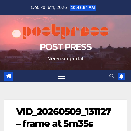
Skip
Čet. kol 6th, 2026
10:43:55 AM
to
content
POST PRESS
Neovisni portal
VID_20260509_131127
– frame at 5m35s