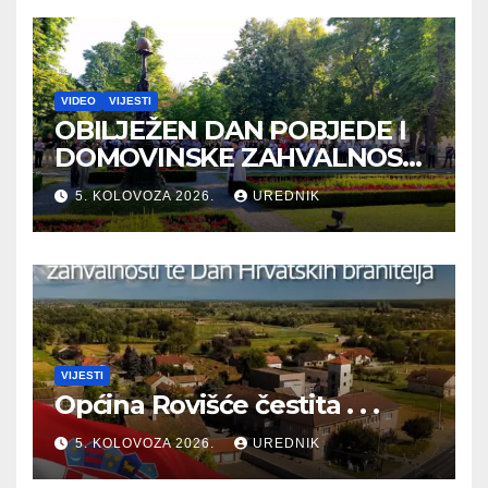
VIDEO
VIJESTI
OBILJEŽEN DAN POBJEDE I
DOMOVINSKE ZAHVALNOSTI
TE DAN HRVATSKIH
5. KOLOVOZA 2026.
UREDNIK
BRANITELJA
VIJESTI
Općina Rovišće čestita . . .
5. KOLOVOZA 2026.
UREDNIK