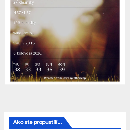
°
37
clear sky
H 37 • L 37
19% humidity
wind: 3m/s E
5:40 → 20:16
6. kolovoza 2026.
THU
FRI
SAT
SUN
MON
38
33
33
36
39
Weather from OpenWeatherMap
Ako ste propustili...