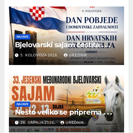
NAJAVE
Bjelovarski sajam čestita . . .
5. KOLOVOZA 2026.
UREDNIK
NAJAVE
Nešto veliko se priprema . . .
26. SRPNJA 2026.
UREDNIK