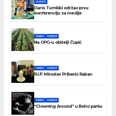
VIJESTI
Dario Turniški održao prvu
konferenciju za medije
VIDEO
VIJESTI
Na OPG-u obitelji Čupić
VIDEO
VIJESTI
R.I.P. Miroslav Pribanić Raban
VIDEO
VIJESTI
“Clowning Around” u Boho parku