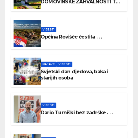
DOMOVINSKE ZAHVALNOSTI TE
DAN HRVATSKIH BRANITELJA
VIJESTI
Općina Rovišće čestita . . .
NAJAVE
VIJESTI
Svjetski dan djedova, baka i
starijih osoba
VIJESTI
Dario Turniški bez zadrške . . .