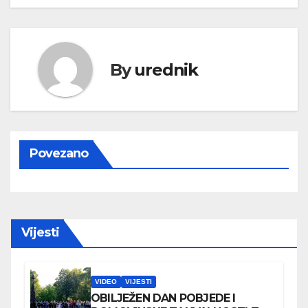
By
urednik
Povezano
Vijesti
VIDEO
VIJESTI
OBILJEŽEN DAN POBJEDE I