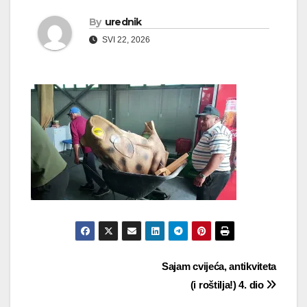
By
urednik
SVI 22, 2026
Navigacija
Sajam cvijeća, antikviteta
(i roštilja!) 4. dio
objava