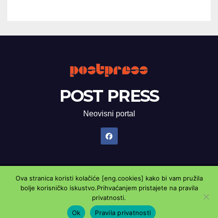
POST PRESS
Neovisni portal
Ova stranica koristi kolačiće [eng.cookies] kako bi vam pružila
Proudly powered by WordPress
|
Theme: Newsup by
Themeansar
.
bolje korisničko iskustvo.Prihvaćanjem pristajete na pravila
privatnosti.
Marketing oglasnik
Kontaktirajte nas
Pravila privatnosti
Ok
Pravila privatnosti