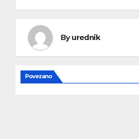
objava
By
urednik
Povezano