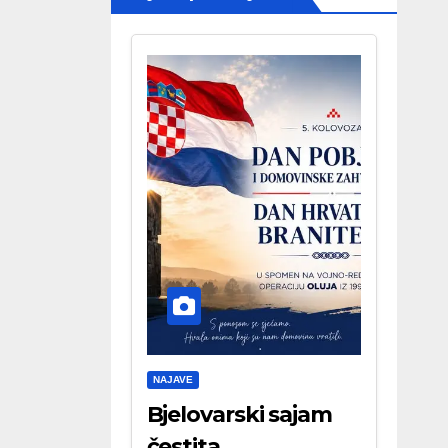
NAJAVE
Bjelovarski sajam
čestita . . .