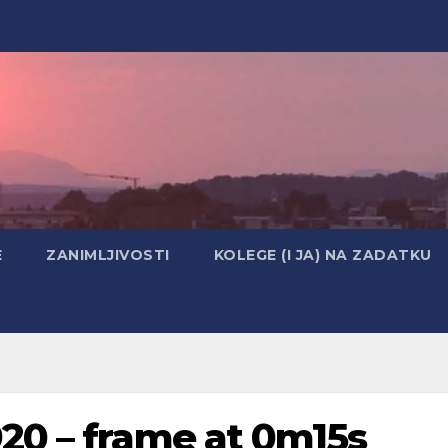
E
ZANIMLJIVOSTI
KOLEGE (I JA) NA ZADATKU
20 – frame at 0m15s