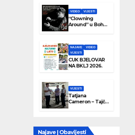
VIDEO
VIJESTI
“Clowning
Around” u Boho
parku
NAJAVE
VIDEO
VIJESTI
CUK BJELOVAR
NA BKLJ 2026.
VIJESTI
Tatjana
Cameron – Tajči
posjetila
Wellovar
Najave | Obavijesti