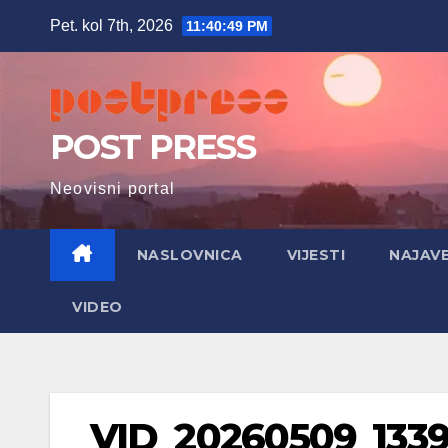
Skip
Pet. kol 7th, 2026
11:40:50 PM
to
content
POST PRESS
Neovisni portal
NASLOVNICA
VIJESTI
NAJAV
VIDEO
VID_20260509_1339