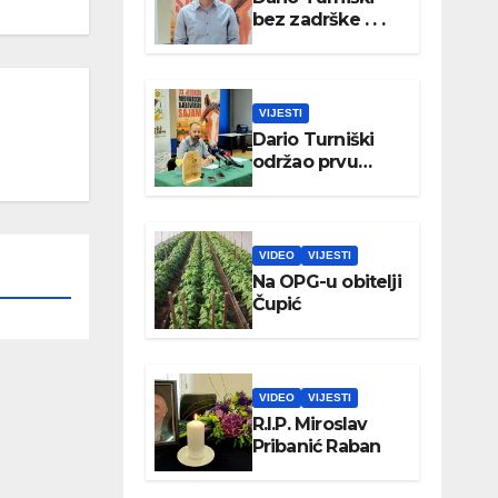
bez zadrške . . .
VIJESTI
Dario Turniški
održao prvu
konferenciju za
medije
VIDEO
VIJESTI
Na OPG-u obitelji
Čupić
VIDEO
VIJESTI
R.I.P. Miroslav
Pribanić Raban