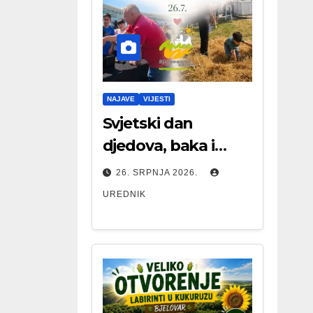
NAJAVE
VIJESTI
Svjetski dan
djedova, baka i
starijih osoba
26. SRPNJA 2026.
UREDNIK