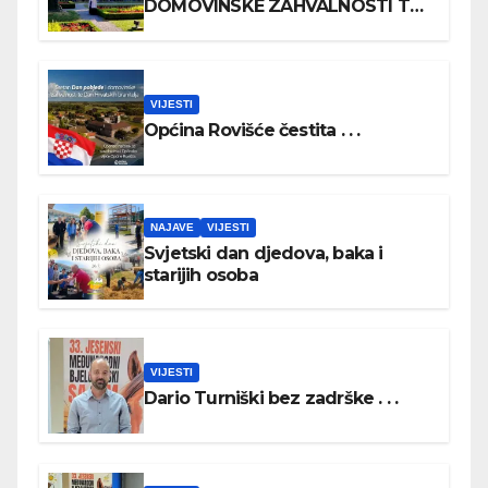
DOMOVINSKE ZAHVALNOSTI TE
DAN HRVATSKIH BRANITELJA
VIJESTI
Općina Rovišće čestita . . .
NAJAVE
VIJESTI
Svjetski dan djedova, baka i
starijih osoba
VIJESTI
Dario Turniški bez zadrške . . .