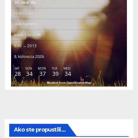
°
30
clear sky
H 30 • L 30
36% humidity
wind: 1m/s ENE
5:43 → 20:13
8. kolovoza 2026.
SAT
SUN
MON
TUE
WED
28
34
37
39
34
Weather from OpenWeatherMap
Ako ste propustili...