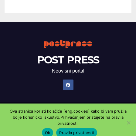
POST PRESS
Neovisni portal
Ova stranica koristi kolačiće [eng.cookies] kako bi vam pružila
Proudly powered by WordPress
|
Theme: Newsup by
Themeansar
.
bolje korisničko iskustvo.Prihvaćanjem pristajete na pravila
privatnosti.
Marketing oglasnik
Kontaktirajte nas
Pravila privatnosti
Ok
Pravila privatnosti