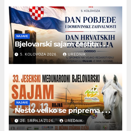
NAJAVE
Bjelovarski sajam čestita . . .
5. KOLOVOZA 2026.
UREDNIK
NAJAVE
Nešto veliko se priprema . . .
26. SRPNJA 2026.
UREDNIK