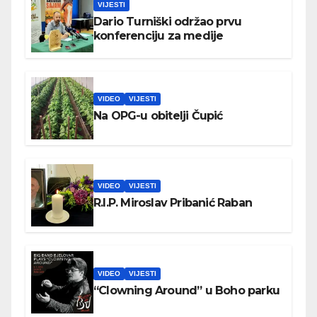
VIJESTI
Dario Turniški održao prvu
konferenciju za medije
VIDEO
VIJESTI
Na OPG-u obitelji Čupić
VIDEO
VIJESTI
R.I.P. Miroslav Pribanić Raban
VIDEO
VIJESTI
“Clowning Around” u Boho parku