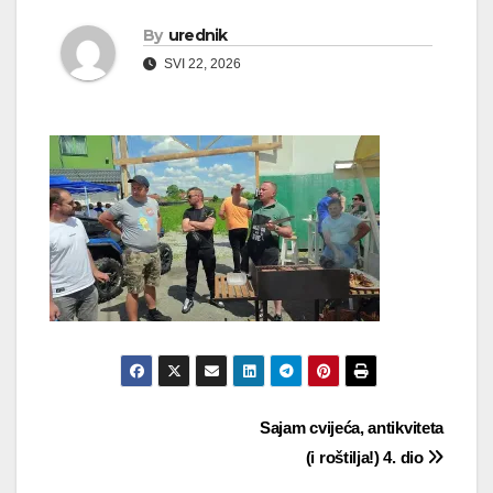
By
urednik
SVI 22, 2026
Navigacija
Sajam cvijeća, antikviteta
(i roštilja!) 4. dio
objava