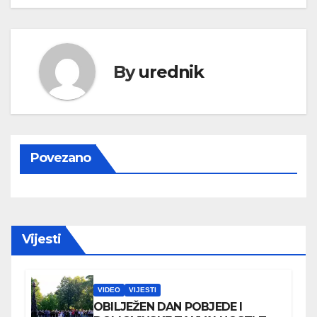
By
urednik
Povezano
Vijesti
VIDEO
VIJESTI
OBILJEŽEN DAN POBJEDE I