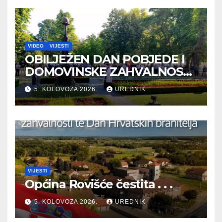
VIDEO
VIJESTI
OBILJEŽEN DAN POBJEDE I
DOMOVINSKE ZAHVALNOSTI
TE DAN HRVATSKIH
5. KOLOVOZA 2026.
UREDNIK
BRANITELJA
VIJESTI
Općina Rovišće čestita . . .
5. KOLOVOZA 2026.
UREDNIK