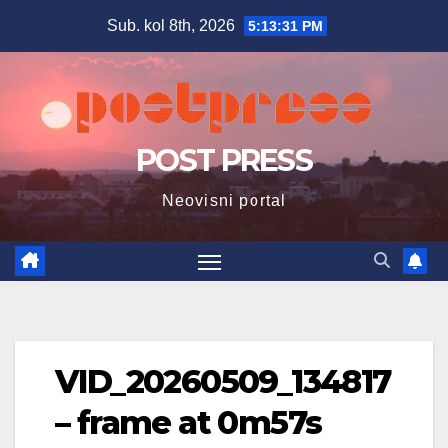
Skip
Sub. kol 8th, 2026
5:13:32 PM
to
content
POST PRESS
Neovisni portal
VID_20260509_134817
– frame at 0m57s