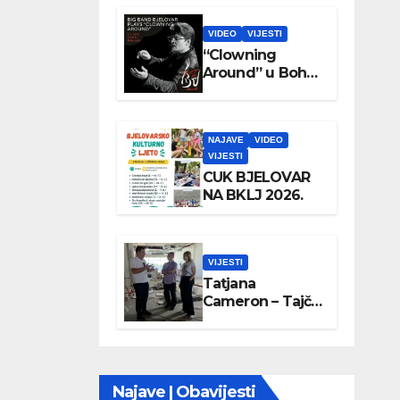
VIDEO
VIJESTI
“Clowning
Around” u Boho
parku
NAJAVE
VIDEO
VIJESTI
CUK BJELOVAR
NA BKLJ 2026.
VIJESTI
Tatjana
Cameron – Tajči
posjetila
Wellovar
Najave | Obavijesti