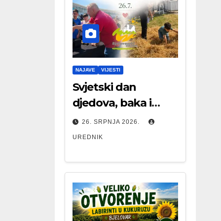
NAJAVE
VIJESTI
Svjetski dan
djedova, baka i
starijih osoba
26. SRPNJA 2026.
UREDNIK