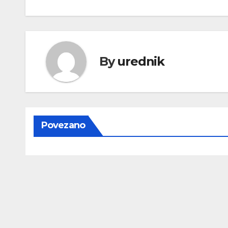
objava
By
urednik
Povezano