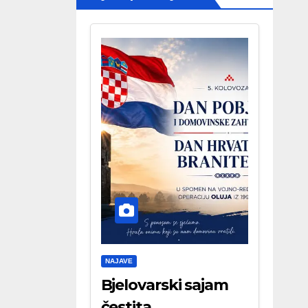
NAJAVE
Bjelovarski sajam
čestita . . .