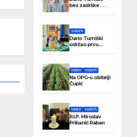
bez zadrške . . .
VIJESTI
Dario Turniški
održao prvu
konferenciju za
medije
VIDEO
VIJESTI
Na OPG-u obitelji
Čupić
VIDEO
VIJESTI
R.I.P. Miroslav
Pribanić Raban