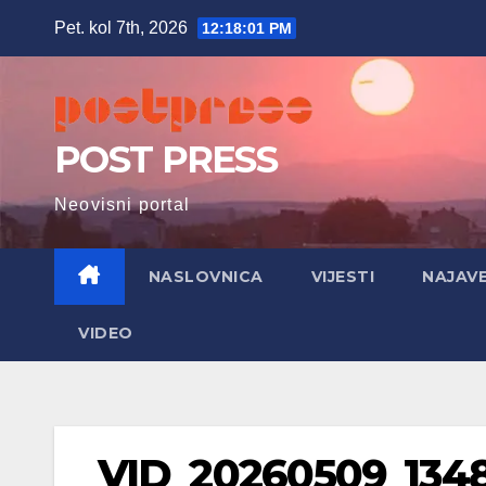
Skip
Pet. kol 7th, 2026
12:18:01 PM
to
content
POST PRESS
Neovisni portal
NASLOVNICA
VIJESTI
NAJAV
VIDEO
VID_20260509_1348