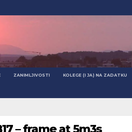
E
ZANIMLJIVOSTI
KOLEGE (I JA) NA ZADATKU
17 – frame at 5m3s