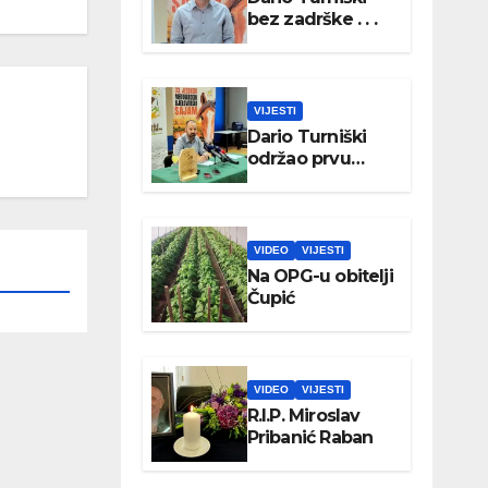
bez zadrške . . .
VIJESTI
Dario Turniški
održao prvu
konferenciju za
medije
VIDEO
VIJESTI
Na OPG-u obitelji
Čupić
VIDEO
VIJESTI
R.I.P. Miroslav
Pribanić Raban