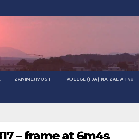
E
ZANIMLJIVOSTI
KOLEGE (I JA) NA ZADATKU
17 – frame at 6m4s