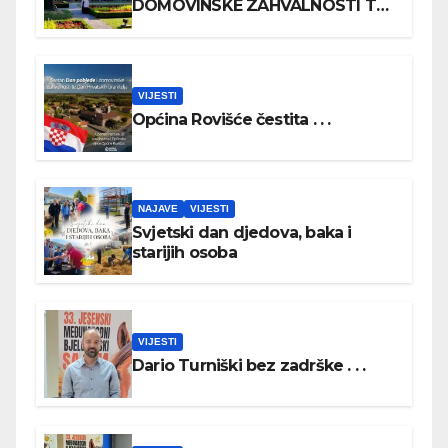
DOMOVINSKE ZAHVALNOSTI TE
DAN HRVATSKIH BRANITELJA
VIJESTI
Općina Rovišće čestita . . .
NAJAVE
VIJESTI
Svjetski dan djedova, baka i
starijih osoba
VIJESTI
Dario Turniški bez zadrške . . .