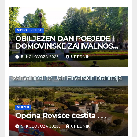
VIDEO
VIJESTI
OBILJEŽEN DAN POBJEDE I
DOMOVINSKE ZAHVALNOSTI
TE DAN HRVATSKIH
5. KOLOVOZA 2026.
UREDNIK
BRANITELJA
VIJESTI
Općina Rovišće čestita . . .
5. KOLOVOZA 2026.
UREDNIK