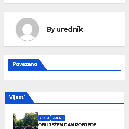
By
urednik
Povezano
Vijesti
VIDEO
VIJESTI
OBILJEŽEN DAN POBJEDE I