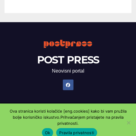
POST PRESS
Neovisni portal
Ova stranica koristi kolačiće [eng.cookies] kako bi vam pružila
Proudly powered by WordPress
|
Theme: Newsup by
Themeansar
.
bolje korisničko iskustvo.Prihvaćanjem pristajete na pravila
privatnosti.
Marketing oglasnik
Kontaktirajte nas
Pravila privatnosti
Ok
Pravila privatnosti