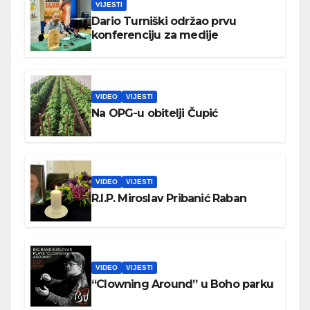
VIJESTI
Dario Turniški održao prvu
konferenciju za medije
VIDEO
VIJESTI
Na OPG-u obitelji Čupić
VIDEO
VIJESTI
R.I.P. Miroslav Pribanić Raban
VIDEO
VIJESTI
“Clowning Around” u Boho parku