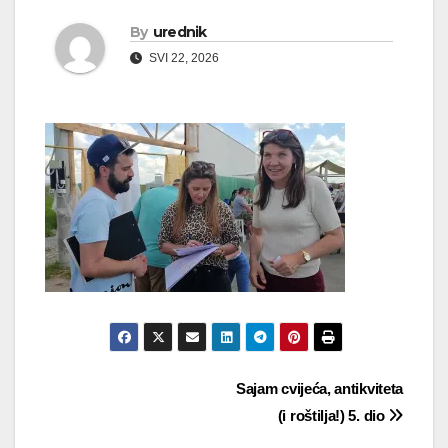
By
urednik
SVI 22, 2026
Navigacija
Sajam cvijeća, antikviteta
(i roštilja!) 5. dio
objava