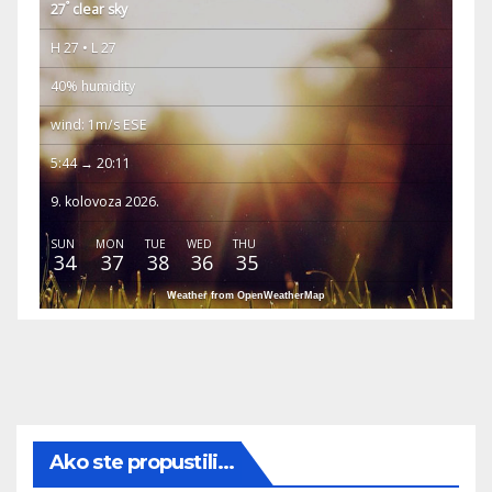
°
27
clear sky
H 27 • L 27
40% humidity
wind: 1m/s ESE
5:44 → 20:11
9. kolovoza 2026.
SUN
MON
TUE
WED
THU
34
37
38
36
35
Weather from OpenWeatherMap
Ako ste propustili...