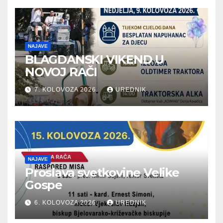
NAJAVE
BLAGDANSKI VIKEND U
NOVOJ RAČI
7. KOLOVOZA 2026.
UREDNIK
NAJAVE
Proslava svetkovine Velike
Gospe
6. KOLOVOZA 2026.
UREDNIK