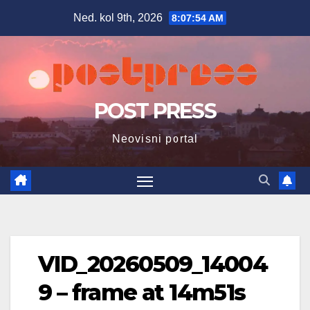
Skip
Ned. kol 9th, 2026
8:07:55 AM
to
content
POST PRESS
Neovisni portal
VID_20260509_14004
9 – frame at 14m51s